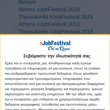
Reborn
Athens #JobFestival 2019
Thessaloniki #JobFestival 2019
Athens #JobFestival 2018
Thessaloniki #JobFestival 2018
Athens #JobFestival 2017
Τhessaloniki #JobFestival 2017
Athens #JobFestival 2016
Σεβόμαστε την ιδιωτικότητά σας
Athens #JobFestival 2015
Εμείς και οι συνεργάτες μας αποθηκεύουμε και/ή έχουμε
Thessaloniki #JobFestival 2014
πρόσβαση σε πληροφορίες σε μια συσκευή, όπως τα cookies,
και επεξεργαζόμαστε προσωπικά δεδομένα, όπως μοναδικοί
Στατιστικά
αναγνωριστικοί και προσαρμοσμένες πληροφορίες που
Στατιστικά Athens & Thessaloniki
αποστέλλονται από μια συσκευή για εξατομικευμένες διαφημίσεις
και περιεχόμενο, μέτρηση διαφήμισης και περιεχομένου, έρευνα
#JobFestivals 2022
ακροατηρίου και ανάπτυξη υπηρεσιών.
Με την άδειά σας, εμείς
Στατιστικά Thessaloniki
και οι συνεργάτες μας ενδέχεται να χρησιμοποιήσουμε ακριβή
δεδομένα γεωγραφικής τοποθεσίας και ταυτοποίησης μέσω
#JobFestival 2019 Reborn
σάρωσης συσκευών. Μπορείτε να κάνετε κλικ για να συναινέσετε