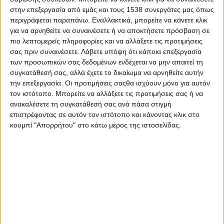
Στατιστικά Athens #JobFestival
στην επεξεργασία από εμάς και τους 1538 συνεργάτες μας όπως
περιγράφεται παραπάνω. Εναλλακτικά, μπορείτε να κάνετε κλικ
2019
για να αρνηθείτε να συναινέσετε ή να αποκτήσετε πρόσβαση σε
Στατιστικά Thessaloniki
πιο λεπτομερείς πληροφορίες και να αλλάξετε τις προτιμήσεις
#JobFestival 2019
σας πριν συναινέσετε.
Λάβετε υπόψη ότι κάποια επεξεργασία
των προσωπικών σας δεδομένων ενδέχεται να μην απαιτεί τη
Στατιστικά Athens #JobFestival
συγκατάθεσή σας, αλλά έχετε το δικαίωμα να αρνηθείτε αυτήν
2018
την επεξεργασία. Οι προτιμήσεις σαςθα ισχύουν μόνο για αυτόν
τον ιστότοπο. Μπορείτε να αλλάξετε τις προτιμήσεις σας ή να
Στατιστικά Thessaloniki
ανακαλέσετε τη συγκατάθεσή σας ανά πάσα στιγμή
#JobFestival 2018
επιστρέφοντας σε αυτόν τον ιστότοπο και κάνοντας κλικ στο
κουμπί "Απορρήτου" στο κάτω μέρος της ιστοσελίδας.
Στατιστικά Athens #JobFestival
2017
Στατιστικά Thessaloniki
#JobFestival 2017
Στατιστικά Athens #JobFestival
2016
Στατιστικά Athens #JobFestival