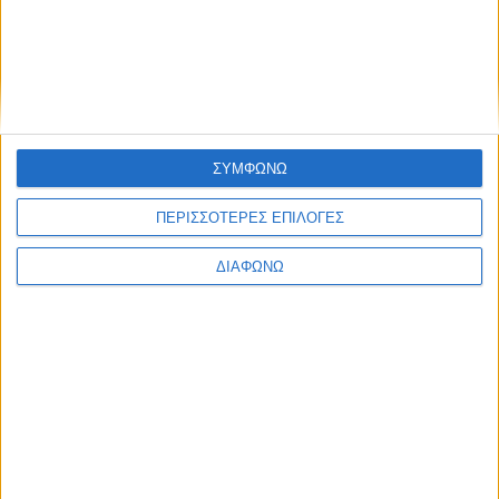
Υλικό
Φωτογραφίες
Παρουσιάσεις
Υλικό
ΣΥΜΦΩΝΩ
Φωτογραφίες
Παρουσιάσεις
ΠΕΡΙΣΣΟΤΕΡΕΣ ΕΠΙΛΟΓΕΣ
#JobDays
ΔΙΑΦΩΝΩ
Ορθολογισμός Α.Ε.
Ορθολογισμός Α.Ε.
Η εταιρία
Ορθολογισμός ΑΕ
διαθέτει πάνω από 35