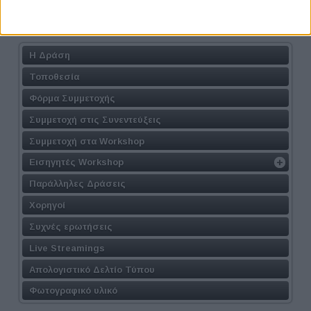
Athens #JobFestival 2024
Η Δράση
Τοποθεσία
Φόρμα Συμμετοχής
Συμμετοχή στις Συνεντεύξεις
Συμμετοχή στα Workshop
Εισηγητές Workshop
Παράλληλες Δράσεις
Χορηγοί
Συχνές ερωτήσεις
Live Streamings
Απολογιστικό Δελτίο Τύπου
Φωτογραφικό υλικό