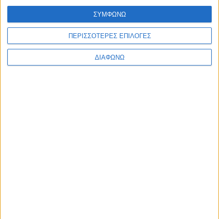
Υλικό
ΣΥΜΦΩΝΩ
Φωτογραφίες
ΠΕΡΙΣΣΟΤΕΡΕΣ ΕΠΙΛΟΓΕΣ
Παρουσιάσεις
ΔΙΑΦΩΝΩ
Υλικό
Φωτογραφίες
Παρουσιάσεις
#JobDays
PeopleCert
PeopleCert
PeopleCert is the global leader in exam and certification