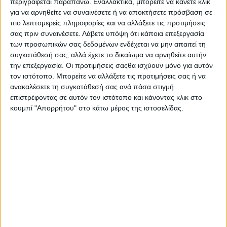
περιγράφεται παραπάνω. Εναλλακτικά, μπορείτε να κάνετε κλικ
Στατιστικά Athens #JobFestival
για να αρνηθείτε να συναινέσετε ή να αποκτήσετε πρόσβαση σε
2019
πιο λεπτομερείς πληροφορίες και να αλλάξετε τις προτιμήσεις
σας πριν συναινέσετε.
Λάβετε υπόψη ότι κάποια επεξεργασία
Στατιστικά Thessaloniki
των προσωπικών σας δεδομένων ενδέχεται να μην απαιτεί τη
#JobFestival 2019
συγκατάθεσή σας, αλλά έχετε το δικαίωμα να αρνηθείτε αυτήν
την επεξεργασία. Οι προτιμήσεις σαςθα ισχύουν μόνο για αυτόν
Στατιστικά Athens #JobFestival
τον ιστότοπο. Μπορείτε να αλλάξετε τις προτιμήσεις σας ή να
2018
ανακαλέσετε τη συγκατάθεσή σας ανά πάσα στιγμή
Στατιστικά Thessaloniki
επιστρέφοντας σε αυτόν τον ιστότοπο και κάνοντας κλικ στο
κουμπί "Απορρήτου" στο κάτω μέρος της ιστοσελίδας.
#JobFestival 2018
Στατιστικά Athens #JobFestival
2017
Στατιστικά Thessaloniki
#JobFestival 2017
Στατιστικά Athens #JobFestival
2016
Στατιστικά Athens #JobFestival