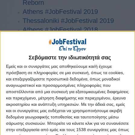
Reborn
Athens #JobFestival 2019
Thessaloniki #JobFestival 2019
Athens #JobFestival 2018
Thessaloniki #JobFestival 2018
Athens #JobFestival 2017
Τhessaloniki #JobFestival 2017
Σεβόμαστε την ιδιωτικότητά σας
Athens #JobFestival 2016
Εμείς και οι συνεργάτες μας αποθηκεύουμε και/ή έχουμε
πρόσβαση σε πληροφορίες σε μια συσκευή, όπως τα cookies,
Athens #JobFestival 2015
και επεξεργαζόμαστε προσωπικά δεδομένα, όπως μοναδικοί
Thessaloniki #JobFestival 2014
αναγνωριστικοί και προσαρμοσμένες πληροφορίες που
αποστέλλονται από μια συσκευή για εξατομικευμένες διαφημίσεις
Στατιστικά
και περιεχόμενο, μέτρηση διαφήμισης και περιεχομένου, έρευνα
Στατιστικά Athens & Thessaloniki
ακροατηρίου και ανάπτυξη υπηρεσιών.
Με την άδειά σας, εμείς
και οι συνεργάτες μας ενδέχεται να χρησιμοποιήσουμε ακριβή
#JobFestivals 2022
δεδομένα γεωγραφικής τοποθεσίας και ταυτοποίησης μέσω
Στατιστικά Thessaloniki
σάρωσης συσκευών. Μπορείτε να κάνετε κλικ για να συναινέσετε
#JobFestival 2019 Reborn
στην επεξεργασία από εμάς και τους 1538 συνεργάτες μας όπως