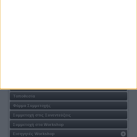
Προηγούμενο
Επόμενο
Athens #JobFestival 2024
Η Δράση
Τοποθεσία
Φόρμα Συμμετοχής
Συμμετοχή στις Συνεντεύξεις
Συμμετοχή στα Workshop
Εισηγητές Workshop