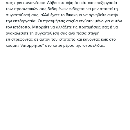
σας πριν συναινέσετε.
Λάβετε υπόψη ότι κάποια επεξεργασία
Στατιστικά Athens #JobFestival
των προσωπικών σας δεδομένων ενδέχεται να μην απαιτεί τη
2019
συγκατάθεσή σας, αλλά έχετε το δικαίωμα να αρνηθείτε αυτήν
Στατιστικά Thessaloniki
την επεξεργασία. Οι προτιμήσεις σαςθα ισχύουν μόνο για αυτόν
τον ιστότοπο. Μπορείτε να αλλάξετε τις προτιμήσεις σας ή να
#JobFestival 2019
ανακαλέσετε τη συγκατάθεσή σας ανά πάσα στιγμή
Στατιστικά Athens #JobFestival
επιστρέφοντας σε αυτόν τον ιστότοπο και κάνοντας κλικ στο
κουμπί "Απορρήτου" στο κάτω μέρος της ιστοσελίδας.
2018
Στατιστικά Thessaloniki
#JobFestival 2018
Στατιστικά Athens #JobFestival
2017
Στατιστικά Thessaloniki
#JobFestival 2017
Στατιστικά Athens #JobFestival
2016
Στατιστικά Athens #JobFestival