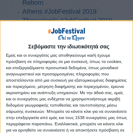
Reborn
Athens #JobFestival 2019
Thessaloniki #JobFestival 2019
Athens #JobFestival 2018
Thessaloniki #JobFestival 2018
Athens #JobFestival 2017
Σεβόμαστε την ιδιωτικότητά σας
Τhessaloniki #JobFestival 2017
Εμείς και οι συνεργάτες μας αποθηκεύουμε και/ή έχουμε
πρόσβαση σε πληροφορίες σε μια συσκευή, όπως τα cookies,
Athens #JobFestival 2016
και επεξεργαζόμαστε προσωπικά δεδομένα, όπως μοναδικοί
Athens #JobFestival 2015
αναγνωριστικοί και προσαρμοσμένες πληροφορίες που
αποστέλλονται από μια συσκευή για εξατομικευμένες διαφημίσεις
Thessaloniki #JobFestival 2014
και περιεχόμενο, μέτρηση διαφήμισης και περιεχομένου, έρευνα
Στατιστικά
ακροατηρίου και ανάπτυξη υπηρεσιών.
Με την άδειά σας, εμείς
και οι συνεργάτες μας ενδέχεται να χρησιμοποιήσουμε ακριβή
Στατιστικά Athens & Thessaloniki
δεδομένα γεωγραφικής τοποθεσίας και ταυτοποίησης μέσω
#JobFestivals 2022
σάρωσης συσκευών. Μπορείτε να κάνετε κλικ για να συναινέσετε
στην επεξεργασία από εμάς και τους 1538 συνεργάτες μας όπως
Στατιστικά Thessaloniki
περιγράφεται παραπάνω. Εναλλακτικά, μπορείτε να κάνετε κλικ
#JobFestival 2019 Reborn
για να αρνηθείτε να συναινέσετε ή να αποκτήσετε πρόσβαση σε