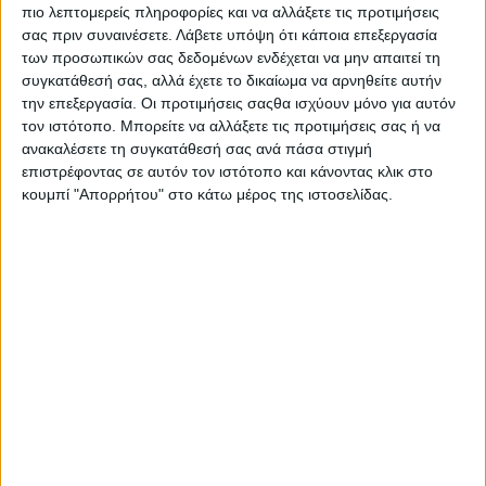
πιο λεπτομερείς πληροφορίες και να αλλάξετε τις προτιμήσεις
Στατιστικά Athens #JobFestival
σας πριν συναινέσετε.
Λάβετε υπόψη ότι κάποια επεξεργασία
2019
των προσωπικών σας δεδομένων ενδέχεται να μην απαιτεί τη
Στατιστικά Thessaloniki
συγκατάθεσή σας, αλλά έχετε το δικαίωμα να αρνηθείτε αυτήν
την επεξεργασία. Οι προτιμήσεις σαςθα ισχύουν μόνο για αυτόν
#JobFestival 2019
τον ιστότοπο. Μπορείτε να αλλάξετε τις προτιμήσεις σας ή να
Στατιστικά Athens #JobFestival
ανακαλέσετε τη συγκατάθεσή σας ανά πάσα στιγμή
επιστρέφοντας σε αυτόν τον ιστότοπο και κάνοντας κλικ στο
2018
κουμπί "Απορρήτου" στο κάτω μέρος της ιστοσελίδας.
Στατιστικά Thessaloniki
#JobFestival 2018
Στατιστικά Athens #JobFestival
2017
Στατιστικά Thessaloniki
#JobFestival 2017
Στατιστικά Athens #JobFestival
2016
Στατιστικά Athens #JobFestival