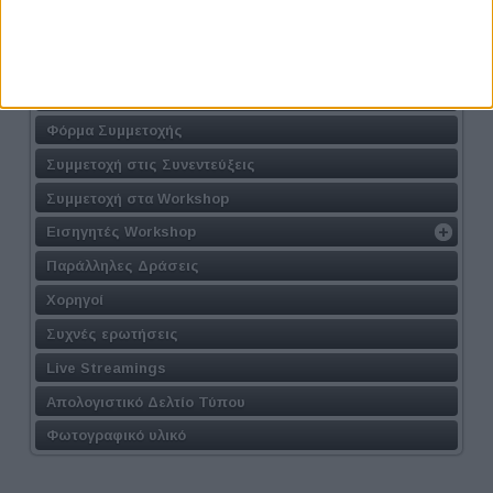
Athens #JobFestival 2024
Η Δράση
Τοποθεσία
Φόρμα Συμμετοχής
Συμμετοχή στις Συνεντεύξεις
Συμμετοχή στα Workshop
Εισηγητές Workshop
Παράλληλες Δράσεις
Χορηγοί
Συχνές ερωτήσεις
Live Streamings
Απολογιστικό Δελτίο Τύπου
Φωτογραφικό υλικό