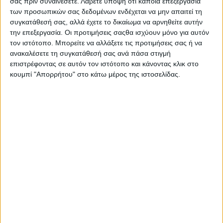
σας πριν συναινέσετε.
Λάβετε υπόψη ότι κάποια επεξεργασία
Στατιστικά Athens #JobFestival
των προσωπικών σας δεδομένων ενδέχεται να μην απαιτεί τη
2019
συγκατάθεσή σας, αλλά έχετε το δικαίωμα να αρνηθείτε αυτήν
την επεξεργασία. Οι προτιμήσεις σαςθα ισχύουν μόνο για αυτόν
Στατιστικά Thessaloniki
τον ιστότοπο. Μπορείτε να αλλάξετε τις προτιμήσεις σας ή να
#JobFestival 2019
ανακαλέσετε τη συγκατάθεσή σας ανά πάσα στιγμή
επιστρέφοντας σε αυτόν τον ιστότοπο και κάνοντας κλικ στο
Στατιστικά Athens #JobFestival
κουμπί "Απορρήτου" στο κάτω μέρος της ιστοσελίδας.
2018
Στατιστικά Thessaloniki
#JobFestival 2018
Στατιστικά Athens #JobFestival
2017
Στατιστικά Thessaloniki
#JobFestival 2017
Στατιστικά Athens #JobFestival
2016
Στατιστικά Athens #JobFestival