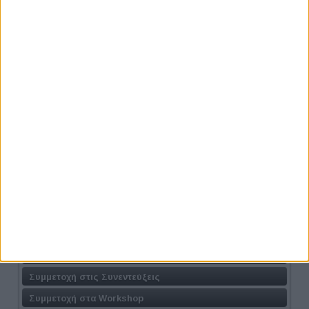
Προηγούμενο
Επόμενο
Athens #JobFestival 2024
Η Δράση
Τοποθεσία
Φόρμα Συμμετοχής
Συμμετοχή στις Συνεντεύξεις
Συμμετοχή στα Workshop