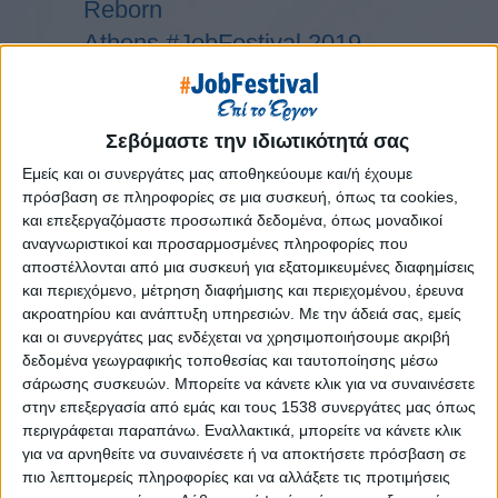
Reborn
Athens #JobFestival 2019
Thessaloniki #JobFestival 2019
Athens #JobFestival 2018
Thessaloniki #JobFestival 2018
Σεβόμαστε την ιδιωτικότητά σας
Athens #JobFestival 2017
Εμείς και οι συνεργάτες μας αποθηκεύουμε και/ή έχουμε
πρόσβαση σε πληροφορίες σε μια συσκευή, όπως τα cookies,
Τhessaloniki #JobFestival 2017
και επεξεργαζόμαστε προσωπικά δεδομένα, όπως μοναδικοί
Athens #JobFestival 2016
αναγνωριστικοί και προσαρμοσμένες πληροφορίες που
αποστέλλονται από μια συσκευή για εξατομικευμένες διαφημίσεις
Athens #JobFestival 2015
και περιεχόμενο, μέτρηση διαφήμισης και περιεχομένου, έρευνα
Thessaloniki #JobFestival 2014
ακροατηρίου και ανάπτυξη υπηρεσιών.
Με την άδειά σας, εμείς
και οι συνεργάτες μας ενδέχεται να χρησιμοποιήσουμε ακριβή
Στατιστικά
δεδομένα γεωγραφικής τοποθεσίας και ταυτοποίησης μέσω
Στατιστικά Athens & Thessaloniki
σάρωσης συσκευών. Μπορείτε να κάνετε κλικ για να συναινέσετε
στην επεξεργασία από εμάς και τους 1538 συνεργάτες μας όπως
#JobFestivals 2022
περιγράφεται παραπάνω. Εναλλακτικά, μπορείτε να κάνετε κλικ
Στατιστικά Thessaloniki
για να αρνηθείτε να συναινέσετε ή να αποκτήσετε πρόσβαση σε
#JobFestival 2019 Reborn
πιο λεπτομερείς πληροφορίες και να αλλάξετε τις προτιμήσεις