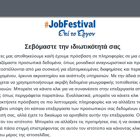
Σεβόμαστε την ιδιωτικότητά σας
erprise focused on providing exceptional customer service and c
άτες μας αποθηκεύουμε και/ή έχουμε πρόσβαση σε πληροφορίες σε μια
e our employees and recognize that they are crucial to our succ
ργαζόμαστε προσωπικά δεδομένα, όπως μοναδικοί αναγνωριστικοί και 
nitiative. Our company owns and operates several luxury proper
στέλλονται από μια συσκευή για εξατομικευμένες διαφημίσεις και περ
arl Cavalieri, Elysian Santorini and Elysian Retreat and other 
εχομένου, έρευνα ακροατηρίου και ανάπτυξη υπηρεσιών.
Με την άδειά σα
staurant in Finikia, Above Bistro in Imerovigli and Lucky 8 
χεται να χρησιμοποιήσουμε ακριβή δεδομένα γεωγραφικής τοποθεσίας 
s' experience.
ών. Μπορείτε να κάνετε κλικ για να συναινέσετε στην επεξεργασία απ
 όπως περιγράφεται παραπάνω. Εναλλακτικά, μπορείτε να κάνετε κλικ γ
οκτήσετε πρόσβαση σε πιο λεπτομερείς πληροφορίες και να αλλάξετε τι
βετε υπόψη ότι κάποια επεξεργασία των προσωπικών σας δεδομένων ε
εσή σας, αλλά έχετε το δικαίωμα να αρνηθείτε αυτήν την επεξεργασία. 
τόν τον ιστότοπο. Μπορείτε να αλλάξετε τις προτιμήσεις σας ή να ανακα
 πάσα στιγμή επιστρέφοντας σε αυτόν τον ιστότοπο και κάνοντας κλι
ω μέρος της ιστοσελίδας.