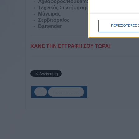
Αχθοφόρος/Houseman
Τεχνικός Συντήρησης
Μάγειρας
Σερβιτόρα/ος
ΠΕΡΙΣΣΟΤΕΡΕΣ 
Bartender
ΚΑΝΕ ΤΗΝ ΕΓΓΡΑΦΗ ΣΟΥ ΤΩΡΑ!
Προηγούμενο