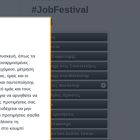
#JobFestival
2024
Η Δράση
Τοποθεσία
reating
 συσκευή, όπως τα
Φόρμα Συμμετοχής
ess. For
προσαρμοσμένες
ties in
Συμμετοχή στις Συνεντεύξεις
ιεχόμενο, μέτρηση
seasonal
ς, εμείς και οι
Συμμετοχή στα Workshop
Sunreef
και ταυτοποίησης
Εισηγητές Workshop
ό εμάς και τους
Παράλληλες Δράσεις
ια να αρνηθείτε να
ς προτιμήσεις σας
Χορηγοί
νδέχεται να μην
Συχνές ερωτήσεις
Οι προτιμήσεις σαςθα
λέσετε τη
Live Streamings
κ στο κουμπί
Απολογιστικό Δελτίο Τύπου