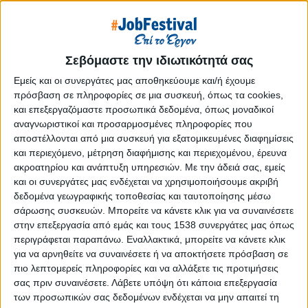
Reborn
Athens #JobFestival 2019
Thessaloniki #JobFestival 2019
Σεβόμαστε την ιδιωτικότητά σας
Athens #JobFestival 2018
Εμείς και οι συνεργάτες μας αποθηκεύουμε και/ή έχουμε
Thessaloniki #JobFestival 2018
πρόσβαση σε πληροφορίες σε μια συσκευή, όπως τα cookies,
Athens #JobFestival 2017
και επεξεργαζόμαστε προσωπικά δεδομένα, όπως μοναδικοί
αναγνωριστικοί και προσαρμοσμένες πληροφορίες που
Τhessaloniki #JobFestival 2017
αποστέλλονται από μια συσκευή για εξατομικευμένες διαφημίσεις
Athens #JobFestival 2016
και περιεχόμενο, μέτρηση διαφήμισης και περιεχομένου, έρευνα
ακροατηρίου και ανάπτυξη υπηρεσιών.
Με την άδειά σας, εμείς
Athens #JobFestival 2015
και οι συνεργάτες μας ενδέχεται να χρησιμοποιήσουμε ακριβή
Thessaloniki #JobFestival 2014
δεδομένα γεωγραφικής τοποθεσίας και ταυτοποίησης μέσω
Στατιστικά
σάρωσης συσκευών. Μπορείτε να κάνετε κλικ για να συναινέσετε
στην επεξεργασία από εμάς και τους 1538 συνεργάτες μας όπως
Στατιστικά Athens & Thessaloniki
περιγράφεται παραπάνω. Εναλλακτικά, μπορείτε να κάνετε κλικ
για να αρνηθείτε να συναινέσετε ή να αποκτήσετε πρόσβαση σε
#JobFestivals 2022
πιο λεπτομερείς πληροφορίες και να αλλάξετε τις προτιμήσεις
Στατιστικά Thessaloniki
σας πριν συναινέσετε.
Λάβετε υπόψη ότι κάποια επεξεργασία
#JobFestival 2019 Reborn
των προσωπικών σας δεδομένων ενδέχεται να μην απαιτεί τη