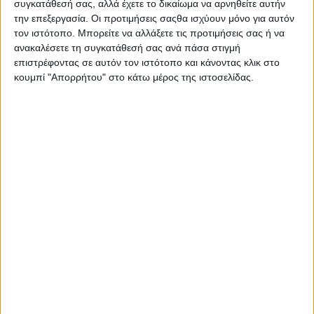
συγκατάθεσή σας, αλλά έχετε το δικαίωμα να αρνηθείτε αυτήν
Στατιστικά Athens #JobFestival
την επεξεργασία. Οι προτιμήσεις σαςθα ισχύουν μόνο για αυτόν
2019
τον ιστότοπο. Μπορείτε να αλλάξετε τις προτιμήσεις σας ή να
ανακαλέσετε τη συγκατάθεσή σας ανά πάσα στιγμή
Στατιστικά Thessaloniki
επιστρέφοντας σε αυτόν τον ιστότοπο και κάνοντας κλικ στο
#JobFestival 2019
κουμπί "Απορρήτου" στο κάτω μέρος της ιστοσελίδας.
Στατιστικά Athens #JobFestival
2018
Στατιστικά Thessaloniki
#JobFestival 2018
Στατιστικά Athens #JobFestival
2017
Στατιστικά Thessaloniki
#JobFestival 2017
Στατιστικά Athens #JobFestival
2016
Στατιστικά Athens #JobFestival