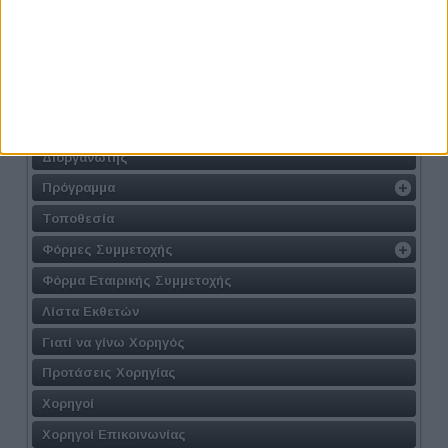
Περιεχόμενο
Η Δράση
Ο Στόχος
Σε ποιούς απευθύνεται
Διοργανωτής
Πρόγραμμα
Τοποθεσία
Φόρμες Συμμετοχής
Φόρμα Εταιρικής Συμμετοχής
Λίστα Εκθετών
Γιατί να γίνω Χορηγός
Προτάσεις Χορηγίας
Χορηγοί
Χορηγοί Επικοινωνίας