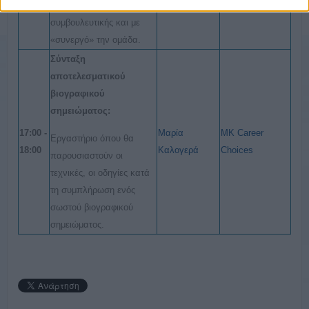
επαγγελματικής
συμβουλευτικής και με
«συνεργό» την ομάδα.
Σύνταξη
αποτελεσματικού
βιογραφικού
σημειώματος:
17:00 -
Μαρία
MK Career
Εργαστήριο όπου θα
18:00
Κ
αλογερά
Choices
παρουσιαστούν οι
τεχνικές, οι οδηγίες κατά
τη συμπλήρωση ενός
σωστού βιογραφικού
σημειώματος.