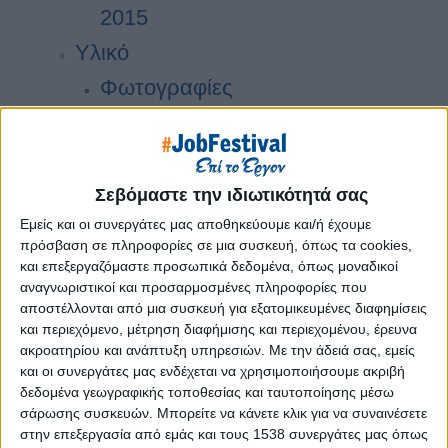
2015
Υλικό
Φωτογραφίες
Παρουσιάσεις
Υλικό
Φωτογραφίες
Σεβόμαστε την ιδιωτικότητά σας
Παρουσιάσεις
Εμείς και οι συνεργάτες μας αποθηκεύουμε και/ή έχουμε
πρόσβαση σε πληροφορίες σε μια συσκευή, όπως τα cookies,
#JobDays
και επεξεργαζόμαστε προσωπικά δεδομένα, όπως μοναδικοί
αναγνωριστικοί και προσαρμοσμένες πληροφορίες που
αποστέλλονται από μια συσκευή για εξατομικευμένες διαφημίσεις
και περιεχόμενο, μέτρηση διαφήμισης και περιεχομένου, έρευνα
ακροατηρίου και ανάπτυξη υπηρεσιών.
Με την άδειά σας, εμείς
Εκδήλωση ενδιαφέροντος εταιριών
και οι συνεργάτες μας ενδέχεται να χρησιμοποιήσουμε ακριβή
δεδομένα γεωγραφικής τοποθεσίας και ταυτοποίησης μέσω
Κλείσε το πακέτο συμμετοχής σου
σάρωσης συσκευών. Μπορείτε να κάνετε κλικ για να συναινέσετε
στην επεξεργασία από εμάς και τους 1538 συνεργάτες μας όπως
εδώ!