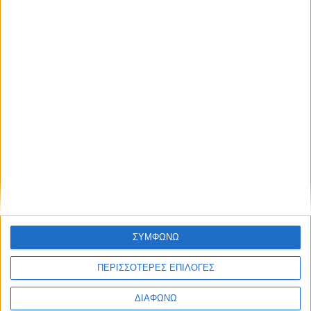
ένα επιτυχημένο e-shop:
Ποιοι είναι οι κανόνες για
τη δημιουργία ενός
επιτυχημένου eShop;
Ποια είναι τα θέματα που
πρέπει να
συνυπολογιστούν για την
επιτυχία του; Πως
προσεγγίζω θαυμαστές;
Με ποιο τρόπο μετατρέπω
16:00 -
Ανδρέας Σ.
τους θαυμαστές σε
Yuboto
17:00
Κωνσταντινίδης
πελάτες; Ποια εργαλεία
μπορώ να χρησιμοποιήσω
ΣΥΜΦΩΝΩ
για την ανάπτυξή του;
Ποια είναι το DO's and
ΠΕΡΙΣΣΟΤΕΡΕΣ ΕΠΙΛΟΓΕΣ
DON'ts; Στην
συγκεκριμένη ενότητα
ΔΙΑΦΩΝΩ
διάρκειας 60 λεπτών θα