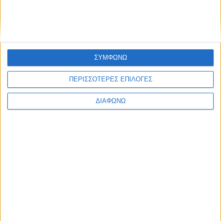
Πάνελ
Τα Πάνελ θα
διεξαχθούν στην
αίθουσα
«Κινηματογράφος» στο
ΣΥΜΦΩΝΩ
ισόγειο του Ιδρύματος
ΠΕΡΙΣΣΟΤΕΡΕΣ ΕΠΙΛΟΓΕΣ
Μιχάλης Κακογιάννης, χωρητικότητας
120 θέσεων. Καταξιωμένοι
ομιλητές θα καλύψουν θέματα
για την εργασία, την
ΔΙΑΦΩΝΩ
επιχειρηματικότητα, τον εθελοντισμό,
την εκπαίδευση, και για το
πώς αυτοί οι πυλώνες μπορούν να
συμβάλουν στην ανάπτυξη της
οικονομίας και της κοινωνίας.
Booth
Τα Booth θα