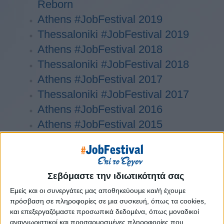
Reborn
Athens #JobFestival 2019
Thessaloniki #JobFestival 2019
Athens #JobFestival 2018
Thessaloniki #JobFestival 2018
Athens #JobFestival 2017
Τhessaloniki #JobFestival 2017
Athens #JobFestival 2016
Athens #JobFestival 2015
Thessaloniki #JobFestival 2014
Στατιστικά
Στατιστικά Athens & Thessaloniki
Σεβόμαστε την ιδιωτικότητά σας
#JobFestivals 2022
Εμείς και οι συνεργάτες μας αποθηκεύουμε και/ή έχουμε
Στατιστικά Thessaloniki
πρόσβαση σε πληροφορίες σε μια συσκευή, όπως τα cookies,
και επεξεργαζόμαστε προσωπικά δεδομένα, όπως μοναδικοί
#JobFestival 2019 Reborn
αναγνωριστικοί και προσαρμοσμένες πληροφορίες που