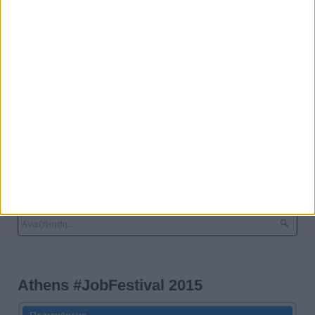
Για τα
Μονοπάτια Επιχειρηματικότητας
, μπορείτε να δείτε
περισσότερα εδώ:
www.footstep.gr
Το καλάθι μου
Το καλάθι σας είναι άδειο.
Athens #JobFestival 2015