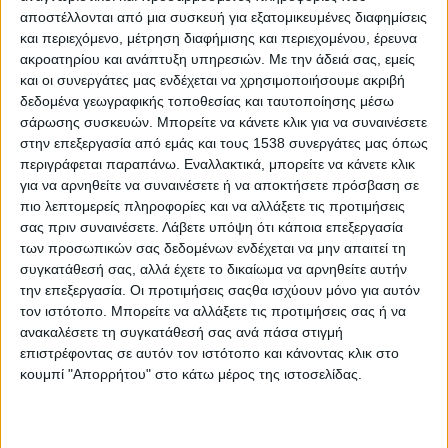
Στατιστικά Athens #JobFestival
αποστέλλονται από μια συσκευή για εξατομικευμένες διαφημίσεις
και περιεχόμενο, μέτρηση διαφήμισης και περιεχομένου, έρευνα
2019
ακροατηρίου και ανάπτυξη υπηρεσιών.
Με την άδειά σας, εμείς
Στατιστικά Thessaloniki
και οι συνεργάτες μας ενδέχεται να χρησιμοποιήσουμε ακριβή
δεδομένα γεωγραφικής τοποθεσίας και ταυτοποίησης μέσω
#JobFestival 2019
σάρωσης συσκευών. Μπορείτε να κάνετε κλικ για να συναινέσετε
Στατιστικά Athens #JobFestival
στην επεξεργασία από εμάς και τους 1538 συνεργάτες μας όπως
2018
περιγράφεται παραπάνω. Εναλλακτικά, μπορείτε να κάνετε κλικ
για να αρνηθείτε να συναινέσετε ή να αποκτήσετε πρόσβαση σε
Στατιστικά Thessaloniki
πιο λεπτομερείς πληροφορίες και να αλλάξετε τις προτιμήσεις
#JobFestival 2018
σας πριν συναινέσετε.
Λάβετε υπόψη ότι κάποια επεξεργασία
των προσωπικών σας δεδομένων ενδέχεται να μην απαιτεί τη
Στατιστικά Athens #JobFestival
συγκατάθεσή σας, αλλά έχετε το δικαίωμα να αρνηθείτε αυτήν
2017
την επεξεργασία. Οι προτιμήσεις σαςθα ισχύουν μόνο για αυτόν
τον ιστότοπο. Μπορείτε να αλλάξετε τις προτιμήσεις σας ή να
Στατιστικά Thessaloniki
ανακαλέσετε τη συγκατάθεσή σας ανά πάσα στιγμή
#JobFestival 2017
επιστρέφοντας σε αυτόν τον ιστότοπο και κάνοντας κλικ στο
Στατιστικά Athens #JobFestival
κουμπί "Απορρήτου" στο κάτω μέρος της ιστοσελίδας.
2016
Στατιστικά Athens #JobFestival