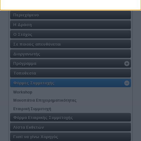
Athens #JobFestival 2015
Περιεχόμενο
Η Δράση
Ο Στόχος
Σε ποιούς απευθύνεται
Διοργανωτής
Πρόγραμμα
Τοποθεσία
Φόρμες Συμμετοχής
Workshop
Μονοπάτια Επιχειρηματικότητας
Εταιρική Συμμετοχή
Φόρμα Εταιρικής Συμμετοχής
Λίστα Εκθετών
Γιατί να γίνω Χορηγός