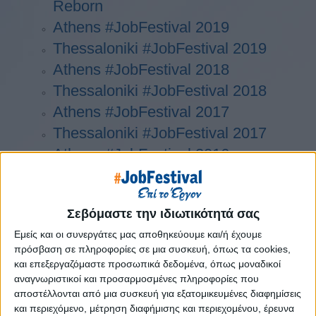
Reborn
Athens #JobFestival 2019
Thessaloniki #JobFestival 2019
Athens #JobFestival 2018
Thessaloniki #JobFestival 2018
Athens #JobFestival 2017
Τhessaloniki #JobFestival 2017
Athens #JobFestival 2016
Athens #JobFestival 2015
Thessaloniki #JobFestival 2014
Σεβόμαστε την ιδιωτικότητά σας
Στατιστικά
Εμείς και οι συνεργάτες μας αποθηκεύουμε και/ή έχουμε
Στατιστικά Athens & Thessaloniki
πρόσβαση σε πληροφορίες σε μια συσκευή, όπως τα cookies,
#JobFestivals 2022
και επεξεργαζόμαστε προσωπικά δεδομένα, όπως μοναδικοί
αναγνωριστικοί και προσαρμοσμένες πληροφορίες που
Στατιστικά Thessaloniki
αποστέλλονται από μια συσκευή για εξατομικευμένες διαφημίσεις
#JobFestival 2019 Reborn
και περιεχόμενο, μέτρηση διαφήμισης και περιεχομένου, έρευνα