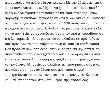
ακροατηρίου και ανάπτυξη υπηρεσιών.
Με την άδειά σας, εμείς
Στατιστικά Athens #JobFestival
και οι συνεργάτες μας ενδέχεται να χρησιμοποιήσουμε ακριβή
2019
δεδομένα γεωγραφικής τοποθεσίας και ταυτοποίησης μέσω
Στατιστικά Thessaloniki
σάρωσης συσκευών. Μπορείτε να κάνετε κλικ για να συναινέσετε
στην επεξεργασία από εμάς και τους 1538 συνεργάτες μας όπως
#JobFestival 2019
περιγράφεται παραπάνω. Εναλλακτικά, μπορείτε να κάνετε κλικ
Στατιστικά Athens #JobFestival
για να αρνηθείτε να συναινέσετε ή να αποκτήσετε πρόσβαση σε
πιο λεπτομερείς πληροφορίες και να αλλάξετε τις προτιμήσεις
2018
σας πριν συναινέσετε.
Λάβετε υπόψη ότι κάποια επεξεργασία
Στατιστικά Thessaloniki
των προσωπικών σας δεδομένων ενδέχεται να μην απαιτεί τη
συγκατάθεσή σας, αλλά έχετε το δικαίωμα να αρνηθείτε αυτήν
#JobFestival 2018
την επεξεργασία. Οι προτιμήσεις σαςθα ισχύουν μόνο για αυτόν
Στατιστικά Athens #JobFestival
τον ιστότοπο. Μπορείτε να αλλάξετε τις προτιμήσεις σας ή να
2017
ανακαλέσετε τη συγκατάθεσή σας ανά πάσα στιγμή
επιστρέφοντας σε αυτόν τον ιστότοπο και κάνοντας κλικ στο
Στατιστικά Thessaloniki
κουμπί "Απορρήτου" στο κάτω μέρος της ιστοσελίδας.
#JobFestival 2017
Στατιστικά Athens #JobFestival
2016
Στατιστικά Athens #JobFestival