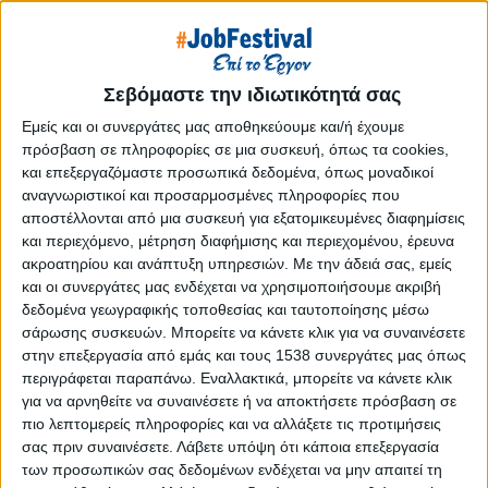
Reborn
Athens #JobFestival 2019
Thessaloniki #JobFestival 2019
Σεβόμαστε την ιδιωτικότητά σας
Athens #JobFestival 2018
Εμείς και οι συνεργάτες μας αποθηκεύουμε και/ή έχουμε
Thessaloniki #JobFestival 2018
πρόσβαση σε πληροφορίες σε μια συσκευή, όπως τα cookies,
Athens #JobFestival 2017
και επεξεργαζόμαστε προσωπικά δεδομένα, όπως μοναδικοί
αναγνωριστικοί και προσαρμοσμένες πληροφορίες που
Τhessaloniki #JobFestival 2017
αποστέλλονται από μια συσκευή για εξατομικευμένες διαφημίσεις
Athens #JobFestival 2016
και περιεχόμενο, μέτρηση διαφήμισης και περιεχομένου, έρευνα
ακροατηρίου και ανάπτυξη υπηρεσιών.
Με την άδειά σας, εμείς
Athens #JobFestival 2015
και οι συνεργάτες μας ενδέχεται να χρησιμοποιήσουμε ακριβή
Thessaloniki #JobFestival 2014
δεδομένα γεωγραφικής τοποθεσίας και ταυτοποίησης μέσω
Στατιστικά
σάρωσης συσκευών. Μπορείτε να κάνετε κλικ για να συναινέσετε
στην επεξεργασία από εμάς και τους 1538 συνεργάτες μας όπως
Στατιστικά Athens & Thessaloniki
περιγράφεται παραπάνω. Εναλλακτικά, μπορείτε να κάνετε κλικ
για να αρνηθείτε να συναινέσετε ή να αποκτήσετε πρόσβαση σε
#JobFestivals 2022
πιο λεπτομερείς πληροφορίες και να αλλάξετε τις προτιμήσεις
Στατιστικά Thessaloniki
σας πριν συναινέσετε.
Λάβετε υπόψη ότι κάποια επεξεργασία
#JobFestival 2019 Reborn
των προσωπικών σας δεδομένων ενδέχεται να μην απαιτεί τη