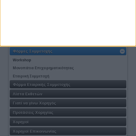
Ο Στόχος
Σε ποιούς απευθύνεται
Διοργανωτής
Πρόγραμμα
Τοποθεσία
Φόρμες Συμμετοχής
Workshop
Μονοπάτια Επιχειρηματικότητας
Εταιρική Συμμετοχή
Φόρμα Εταιρικής Συμμετοχής
Λίστα Εκθετών
Γιατί να γίνω Χορηγός
Προτάσεις Χορηγίας
Χορηγοί
Χορηγοί Επικοινωνίας