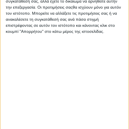
συγκατάθεσή σας, αλλά έχετε το δικαίωμα να αρνηθείτε αυτήν
Στατιστικά Athens #JobFestival
την επεξεργασία. Οι προτιμήσεις σαςθα ισχύουν μόνο για αυτόν
2019
τον ιστότοπο. Μπορείτε να αλλάξετε τις προτιμήσεις σας ή να
ανακαλέσετε τη συγκατάθεσή σας ανά πάσα στιγμή
Στατιστικά Thessaloniki
επιστρέφοντας σε αυτόν τον ιστότοπο και κάνοντας κλικ στο
#JobFestival 2019
κουμπί "Απορρήτου" στο κάτω μέρος της ιστοσελίδας.
Στατιστικά Athens #JobFestival
2018
Στατιστικά Thessaloniki
#JobFestival 2018
Στατιστικά Athens #JobFestival
2017
Στατιστικά Thessaloniki
#JobFestival 2017
Στατιστικά Athens #JobFestival
2016
Στατιστικά Athens #JobFestival