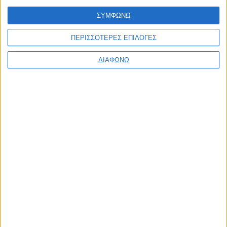
Υλικό
ΣΥΜΦΩΝΩ
Φωτογραφίες
ΠΕΡΙΣΣΟΤΕΡΕΣ ΕΠΙΛΟΓΕΣ
Παρουσιάσεις
ΔΙΑΦΩΝΩ
Υλικό
Φωτογραφίες
Παρουσιάσεις
#JobDays
"Βασικά εργαλεία για μια
Επιτυχημένη Συνέντευξη" - Σάββατο
6/12/2014 - ώρα 16:00-17:00 -
Thessaloniki Job Festival 2014
Εκτύπωση
Ηλεκτρονικό ταχυδρομείο
Δημοσιεύθηκε :
Δευτέρα, 10
Νοέμβριος 2014 14:19