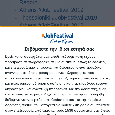
Reborn
Athens #JobFestival 2019
Thessaloniki #JobFestival 2019
Athens #JobFestival 2018
Thessaloniki #JobFestival 2018
Athens #JobFestival 2017
Τhessaloniki #JobFestival 2017
Σεβόμαστε την ιδιωτικότητά σας
Athens #JobFestival 2016
Εμείς και οι συνεργάτες μας αποθηκεύουμε και/ή έχουμε
πρόσβαση σε πληροφορίες σε μια συσκευή, όπως τα cookies,
Athens #JobFestival 2015
και επεξεργαζόμαστε προσωπικά δεδομένα, όπως μοναδικοί
Thessaloniki #JobFestival 2014
αναγνωριστικοί και προσαρμοσμένες πληροφορίες που
Στατιστικά
αποστέλλονται από μια συσκευή για εξατομικευμένες διαφημίσεις
και περιεχόμενο, μέτρηση διαφήμισης και περιεχομένου, έρευνα
Στατιστικά Athens & Thessaloniki
ακροατηρίου και ανάπτυξη υπηρεσιών.
Με την άδειά σας, εμείς
και οι συνεργάτες μας ενδέχεται να χρησιμοποιήσουμε ακριβή
#JobFestivals 2022
δεδομένα γεωγραφικής τοποθεσίας και ταυτοποίησης μέσω
Στατιστικά Thessaloniki
σάρωσης συσκευών. Μπορείτε να κάνετε κλικ για να συναινέσετε
#JobFestival 2019 Reborn
στην επεξεργασία από εμάς και τους 1538 συνεργάτες μας όπως