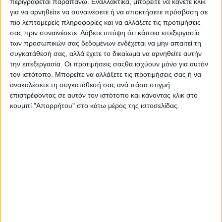
περιγράφεται παραπάνω. Εναλλακτικά, μπορείτε να κάνετε κλικ
Στατιστικά Athens #JobFestival
για να αρνηθείτε να συναινέσετε ή να αποκτήσετε πρόσβαση σε
2019
πιο λεπτομερείς πληροφορίες και να αλλάξετε τις προτιμήσεις
σας πριν συναινέσετε.
Λάβετε υπόψη ότι κάποια επεξεργασία
Στατιστικά Thessaloniki
των προσωπικών σας δεδομένων ενδέχεται να μην απαιτεί τη
#JobFestival 2019
συγκατάθεσή σας, αλλά έχετε το δικαίωμα να αρνηθείτε αυτήν
την επεξεργασία. Οι προτιμήσεις σαςθα ισχύουν μόνο για αυτόν
Στατιστικά Athens #JobFestival
τον ιστότοπο. Μπορείτε να αλλάξετε τις προτιμήσεις σας ή να
2018
ανακαλέσετε τη συγκατάθεσή σας ανά πάσα στιγμή
Στατιστικά Thessaloniki
επιστρέφοντας σε αυτόν τον ιστότοπο και κάνοντας κλικ στο
κουμπί "Απορρήτου" στο κάτω μέρος της ιστοσελίδας.
#JobFestival 2018
Στατιστικά Athens #JobFestival
2017
Στατιστικά Thessaloniki
#JobFestival 2017
Στατιστικά Athens #JobFestival
2016
Στατιστικά Athens #JobFestival