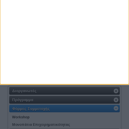
Το καλάθι μου
Το καλάθι σας είναι άδειο.
Thessaloniki #JobFestival 2014
Διοργανωτές
Πρόγραμμα
Φόρμες Συμμετοχής
Workshop
Μονοπάτια Επιχειρηματικότητας