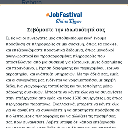
Reborn
Athens #JobFestival 2019
Thessaloniki #JobFestival 2019
Athens #JobFestival 2018
Σεβόμαστε την ιδιωτικότητά σας
Thessaloniki #JobFestival 2018
Εμείς και οι συνεργάτες μας αποθηκεύουμε και/ή έχουμε
πρόσβαση σε πληροφορίες σε μια συσκευή, όπως τα cookies,
Athens #JobFestival 2017
και επεξεργαζόμαστε προσωπικά δεδομένα, όπως μοναδικοί
Τhessaloniki #JobFestival 2017
αναγνωριστικοί και προσαρμοσμένες πληροφορίες που
Athens #JobFestival 2016
αποστέλλονται από μια συσκευή για εξατομικευμένες διαφημίσεις
και περιεχόμενο, μέτρηση διαφήμισης και περιεχομένου, έρευνα
Athens #JobFestival 2015
ακροατηρίου και ανάπτυξη υπηρεσιών.
Με την άδειά σας, εμείς
Thessaloniki #JobFestival 2014
και οι συνεργάτες μας ενδέχεται να χρησιμοποιήσουμε ακριβή
δεδομένα γεωγραφικής τοποθεσίας και ταυτοποίησης μέσω
Στατιστικά
σάρωσης συσκευών. Μπορείτε να κάνετε κλικ για να συναινέσετε
Στατιστικά Athens & Thessaloniki
στην επεξεργασία από εμάς και τους 1538 συνεργάτες μας όπως
περιγράφεται παραπάνω. Εναλλακτικά, μπορείτε να κάνετε κλικ
#JobFestivals 2022
για να αρνηθείτε να συναινέσετε ή να αποκτήσετε πρόσβαση σε
Στατιστικά Thessaloniki
πιο λεπτομερείς πληροφορίες και να αλλάξετε τις προτιμήσεις
σας πριν συναινέσετε.
Λάβετε υπόψη ότι κάποια επεξεργασία
#JobFestival 2019 Reborn
των προσωπικών σας δεδομένων ενδέχεται να μην απαιτεί τη