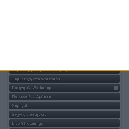
Athens #JobFestival 2024
Η Δράση
Τοποθεσία
Φόρμα Συμμετοχής
Συμμετοχή στις Συνεντεύξεις
Συμμετοχή στα Workshop
Εισηγητές Workshop
Παράλληλες Δράσεις
Χορηγοί
Συχνές ερωτήσεις
Live Streamings