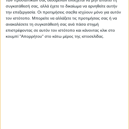
Στατιστικά Athens #JobFestival
συγκατάθεσή σας, αλλά έχετε το δικαίωμα να αρνηθείτε αυτήν
2019
την επεξεργασία. Οι προτιμήσεις σαςθα ισχύουν μόνο για αυτόν
τον ιστότοπο. Μπορείτε να αλλάξετε τις προτιμήσεις σας ή να
Στατιστικά Thessaloniki
ανακαλέσετε τη συγκατάθεσή σας ανά πάσα στιγμή
#JobFestival 2019
επιστρέφοντας σε αυτόν τον ιστότοπο και κάνοντας κλικ στο
κουμπί "Απορρήτου" στο κάτω μέρος της ιστοσελίδας.
Στατιστικά Athens #JobFestival
2018
Στατιστικά Thessaloniki
#JobFestival 2018
Στατιστικά Athens #JobFestival
2017
Στατιστικά Thessaloniki
#JobFestival 2017
Στατιστικά Athens #JobFestival
2016
Στατιστικά Athens #JobFestival