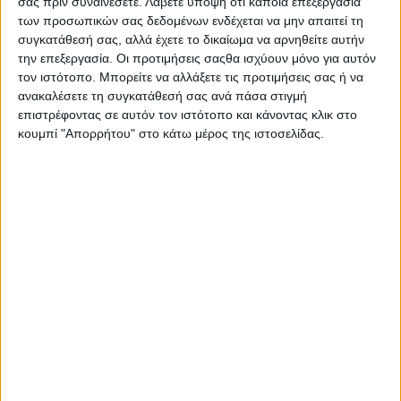
σας πριν συναινέσετε.
Λάβετε υπόψη ότι κάποια επεξεργασία
Στατιστικά Athens #JobFestival
των προσωπικών σας δεδομένων ενδέχεται να μην απαιτεί τη
2019
συγκατάθεσή σας, αλλά έχετε το δικαίωμα να αρνηθείτε αυτήν
την επεξεργασία. Οι προτιμήσεις σαςθα ισχύουν μόνο για αυτόν
Στατιστικά Thessaloniki
τον ιστότοπο. Μπορείτε να αλλάξετε τις προτιμήσεις σας ή να
#JobFestival 2019
ανακαλέσετε τη συγκατάθεσή σας ανά πάσα στιγμή
επιστρέφοντας σε αυτόν τον ιστότοπο και κάνοντας κλικ στο
Στατιστικά Athens #JobFestival
κουμπί "Απορρήτου" στο κάτω μέρος της ιστοσελίδας.
2018
Στατιστικά Thessaloniki
#JobFestival 2018
Στατιστικά Athens #JobFestival
2017
Στατιστικά Thessaloniki
#JobFestival 2017
Στατιστικά Athens #JobFestival
2016
Στατιστικά Athens #JobFestival