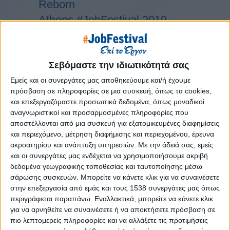
Reborn
Athens #JobFestival 2019
Thessaloniki #JobFestival 2019
Athens #JobFestival 2018
Thessaloniki #JobFestival 2018
Σεβόμαστε την ιδιωτικότητά σας
Athens #JobFestival 2017
Εμείς και οι συνεργάτες μας αποθηκεύουμε και/ή έχουμε
πρόσβαση σε πληροφορίες σε μια συσκευή, όπως τα cookies,
Τhessaloniki #JobFestival 2017
και επεξεργαζόμαστε προσωπικά δεδομένα, όπως μοναδικοί
Athens #JobFestival 2016
αναγνωριστικοί και προσαρμοσμένες πληροφορίες που
αποστέλλονται από μια συσκευή για εξατομικευμένες διαφημίσεις
Athens #JobFestival 2015
και περιεχόμενο, μέτρηση διαφήμισης και περιεχομένου, έρευνα
Thessaloniki #JobFestival 2014
ακροατηρίου και ανάπτυξη υπηρεσιών.
Με την άδειά σας, εμείς
και οι συνεργάτες μας ενδέχεται να χρησιμοποιήσουμε ακριβή
Στατιστικά
δεδομένα γεωγραφικής τοποθεσίας και ταυτοποίησης μέσω
Στατιστικά Athens & Thessaloniki
σάρωσης συσκευών. Μπορείτε να κάνετε κλικ για να συναινέσετε
στην επεξεργασία από εμάς και τους 1538 συνεργάτες μας όπως
#JobFestivals 2022
περιγράφεται παραπάνω. Εναλλακτικά, μπορείτε να κάνετε κλικ
Στατιστικά Thessaloniki
για να αρνηθείτε να συναινέσετε ή να αποκτήσετε πρόσβαση σε
#JobFestival 2019 Reborn
πιο λεπτομερείς πληροφορίες και να αλλάξετε τις προτιμήσεις