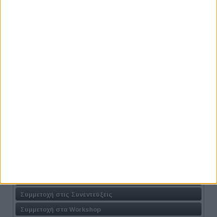
Προηγούμενο
Επόμενο
Athens #JobFestival 2024
Η Δράση
Τοποθεσία
Φόρμα Συμμετοχής
Συμμετοχή στις Συνεντεύξεις
Συμμετοχή στα Workshop