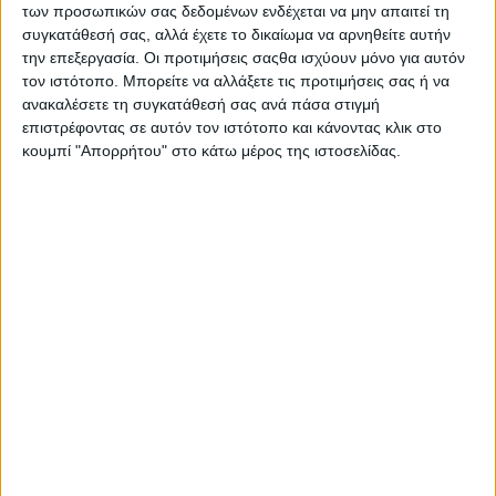
των προσωπικών σας δεδομένων ενδέχεται να μην απαιτεί τη
Στατιστικά Athens #JobFestival
συγκατάθεσή σας, αλλά έχετε το δικαίωμα να αρνηθείτε αυτήν
2019
την επεξεργασία. Οι προτιμήσεις σαςθα ισχύουν μόνο για αυτόν
Στατιστικά Thessaloniki
τον ιστότοπο. Μπορείτε να αλλάξετε τις προτιμήσεις σας ή να
ανακαλέσετε τη συγκατάθεσή σας ανά πάσα στιγμή
#JobFestival 2019
επιστρέφοντας σε αυτόν τον ιστότοπο και κάνοντας κλικ στο
Στατιστικά Athens #JobFestival
κουμπί "Απορρήτου" στο κάτω μέρος της ιστοσελίδας.
2018
Στατιστικά Thessaloniki
#JobFestival 2018
Στατιστικά Athens #JobFestival
2017
Στατιστικά Thessaloniki
#JobFestival 2017
Στατιστικά Athens #JobFestival
2016
Στατιστικά Athens #JobFestival