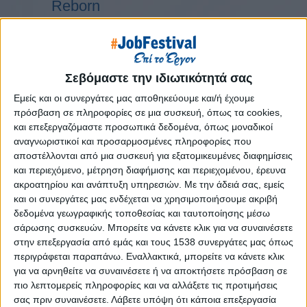
Reborn
Athens #JobFestival 2019
Thessaloniki #JobFestival 2019
Athens #JobFestival 2018
Σεβόμαστε την ιδιωτικότητά σας
Thessaloniki #JobFestival 2018
Εμείς και οι συνεργάτες μας αποθηκεύουμε και/ή έχουμε
Athens #JobFestival 2017
πρόσβαση σε πληροφορίες σε μια συσκευή, όπως τα cookies,
Τhessaloniki #JobFestival 2017
και επεξεργαζόμαστε προσωπικά δεδομένα, όπως μοναδικοί
αναγνωριστικοί και προσαρμοσμένες πληροφορίες που
Athens #JobFestival 2016
αποστέλλονται από μια συσκευή για εξατομικευμένες διαφημίσεις
Athens #JobFestival 2015
και περιεχόμενο, μέτρηση διαφήμισης και περιεχομένου, έρευνα
ακροατηρίου και ανάπτυξη υπηρεσιών.
Με την άδειά σας, εμείς
Thessaloniki #JobFestival 2014
και οι συνεργάτες μας ενδέχεται να χρησιμοποιήσουμε ακριβή
Στατιστικά
δεδομένα γεωγραφικής τοποθεσίας και ταυτοποίησης μέσω
σάρωσης συσκευών. Μπορείτε να κάνετε κλικ για να συναινέσετε
Στατιστικά Athens & Thessaloniki
στην επεξεργασία από εμάς και τους 1538 συνεργάτες μας όπως
#JobFestivals 2022
περιγράφεται παραπάνω. Εναλλακτικά, μπορείτε να κάνετε κλικ
για να αρνηθείτε να συναινέσετε ή να αποκτήσετε πρόσβαση σε
Στατιστικά Thessaloniki
πιο λεπτομερείς πληροφορίες και να αλλάξετε τις προτιμήσεις
#JobFestival 2019 Reborn
σας πριν συναινέσετε.
Λάβετε υπόψη ότι κάποια επεξεργασία