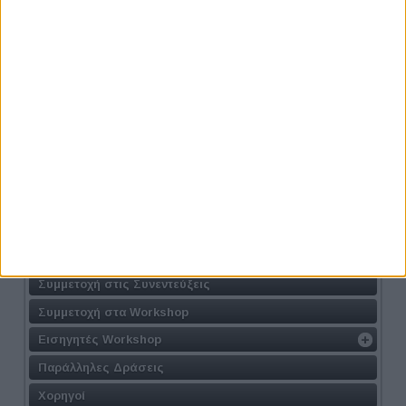
Προηγούμενο
Επόμενο
Athens #JobFestival 2024
Η Δράση
Τοποθεσία
Φόρμα Συμμετοχής
Συμμετοχή στις Συνεντεύξεις
Συμμετοχή στα Workshop
Εισηγητές Workshop
Παράλληλες Δράσεις
Χορηγοί