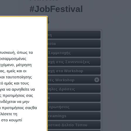
#JobFestival
2024
Η Δράση
Τοποθεσία
ερδίσει
 συσκευή, όπως τα
Φόρμα Συμμετοχής
υνέπειά
προσαρμοσμένες
Συμμετοχή στις Συνεντεύξεις
ιεχόμενο, μέτρηση
ς, εμείς και οι
Συμμετοχή στα Workshop
μ.), με
και ταυτοποίησης
τισμένα
Εισηγητές Workshop
ό εμάς και τους
P) και
Παράλληλες Δράσεις
ια να αρνηθείτε να
ηρέτηση
ς προτιμήσεις σας
Χορηγοί
νδέχεται να μην
Συχνές ερωτήσεις
Οι προτιμήσεις σαςθα
λέσετε τη
Live Streamings
κ στο κουμπί
Απολογιστικό Δελτίο Τύπου