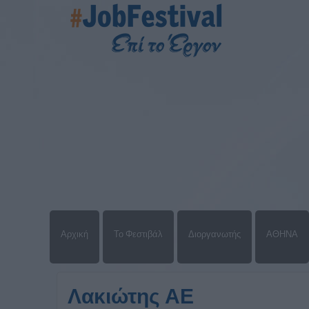
Αρχική
Το Φεστιβάλ
Διοργανωτής
ΑΘΗΝΑ
Λακιώτης ΑΕ