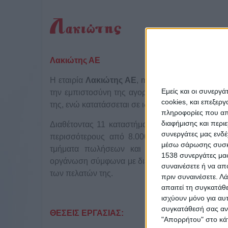
Λακιώτης ΑΕ
Η εταιρία
Λακιώτης ΑΕ
, market leader στον κλά
Εμείς και οι συνεργ
την εμπιστοσύνη της αγοράς στην Ελλάδα και στι
cookies, και επεξε
της, ενώ κατατάσσεται σε ιδιαίτερα υψηλή θέση α
πληροφορίες που απο
διαφήμισης και περι
Διαθέτοντας 11 καταστήματα πανελλαδικά, ένα σύ
συνεργάτες μας ενδέ
περισσότερους από 8.000 ετοιμοπαράδοτους κ
μέσω σάρωσης συσκευ
τμήματα πωλήσεων και εξυπηρέτησης πελα
1538 συνεργάτες μας
οργάνωση σύμφωνα με διεθνή πρότυπα ISO, η ετα
συναινέσετε ή να απ
των πελατών της.
πριν συναινέσετε.
Λά
απαιτεί τη συγκατάθ
ισχύουν μόνο για αυ
συγκατάθεσή σας ανά
ΘΕΣΕΙΣ ΕΡΓΑΣΙΑΣ:
"Απορρήτου" στο κάτ