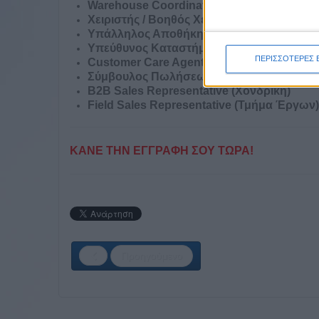
Warehouse Coordinator
Χειριστής / Βοηθός Χειριστής Κλαρκ
Υπάλληλος Αποθήκης / Picker
Υπεύθυνος Καταστήματος
ΠΕΡΙΣΣΟΤΕΡΕΣ 
Customer Care Agent
Σύμβουλος Πωλήσεων Λιανικής
B2B Sales Representative (Χονδρική)
Field Sales Representative (Τμήμα Έργων)
ΚΑΝΕ ΤΗΝ ΕΓΓΡΑΦΗ ΣΟΥ ΤΩΡΑ!
Προηγούμενο