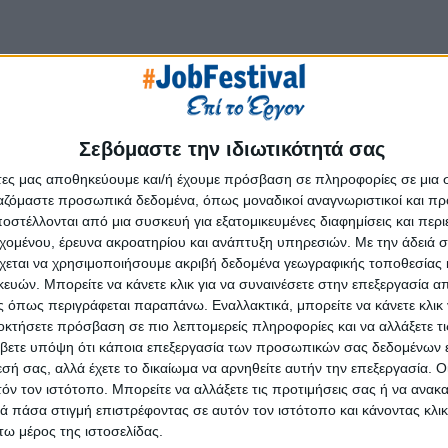
Σεβόμαστε την ιδιωτικότητά σας
δο των πλακιδίων και ειδών υγιεινής, με ιστορία 46 ετών, έχει κ
άτες μας αποθηκεύουμε και/ή έχουμε πρόσβαση σε πληροφορίες σε μια
ς διεθνείς αγορές με την ποιότητα, την τεχνογνωσία και τη σ
ργαζόμαστε προσωπικά δεδομένα, όπως μοναδικοί αναγνωριστικοί και 
νάμεσα στις 400 μεγαλύτερες ελληνικές εμπορικές επιχειρήσεις.
στέλλονται από μια συσκευή για εξατομικευμένες διαφημίσεις και περ
εχομένου, έρευνα ακροατηρίου και ανάπτυξη υπηρεσιών.
Με την άδειά σα
γχρονο logistics center, το μεγαλύτερο του κλάδου (54.000 τ.
χεται να χρησιμοποιήσουμε ακριβή δεδομένα γεωγραφικής τοποθεσίας 
ωδικούς ροής, ιδιόκτητο στόλο φορτηγών οχημάτων, καταρ
ών. Μπορείτε να κάνετε κλικ για να συναινέσετε στην επεξεργασία απ
τών, σύγχρονα πληροφοριακά συστήματα (ERP & WMS/SA
 όπως περιγράφεται παραπάνω. Εναλλακτικά, μπορείτε να κάνετε κλικ γ
ιρία είναι σε θέση να εγγυηθεί για την ικανοποίηση και εξυπ
οκτήσετε πρόσβαση σε πιο λεπτομερείς πληροφορίες και να αλλάξετε τι
βετε υπόψη ότι κάποια επεξεργασία των προσωπικών σας δεδομένων ε
εσή σας, αλλά έχετε το δικαίωμα να αρνηθείτε αυτήν την επεξεργασία. 
τόν τον ιστότοπο. Μπορείτε να αλλάξετε τις προτιμήσεις σας ή να ανακα
 πάσα στιγμή επιστρέφοντας σε αυτόν τον ιστότοπο και κάνοντας κλι
ω μέρος της ιστοσελίδας.