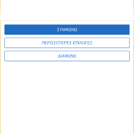
Υλικό
Φωτογραφίες
Παρουσιάσεις
ΣΥΜΦΩΝΩ
Υλικό
ΠΕΡΙΣΣΟΤΕΡΕΣ ΕΠΙΛΟΓΕΣ
Φωτογραφίες
ΔΙΑΦΩΝΩ
Παρουσιάσεις
#JobDays
"Σύνταξη Αποτελεσματικού
Βιογραφικού Σημειώματος" - Σάββατο
26/9/2015 - ώρα 11:00-12:00 - Athens
#JobFestival 2015
Σύνταξη
Εκτύπωση
Ηλεκτρονικό ταχυδρομείο
Αποτελεσματικού Βιογραφικού Σημειώματος: