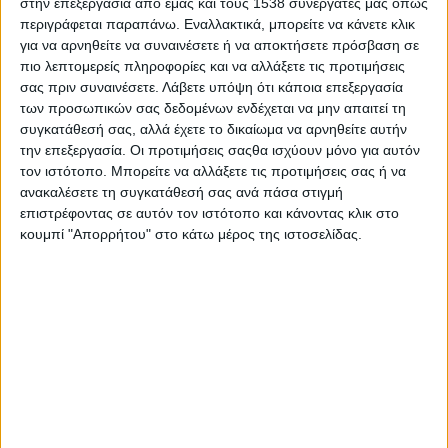
στην επεξεργασία από εμάς και τους 1538 συνεργάτες μας όπως
Στατιστικά Athens #JobFestival
περιγράφεται παραπάνω. Εναλλακτικά, μπορείτε να κάνετε κλικ
2019
για να αρνηθείτε να συναινέσετε ή να αποκτήσετε πρόσβαση σε
πιο λεπτομερείς πληροφορίες και να αλλάξετε τις προτιμήσεις
Στατιστικά Thessaloniki
σας πριν συναινέσετε.
Λάβετε υπόψη ότι κάποια επεξεργασία
#JobFestival 2019
των προσωπικών σας δεδομένων ενδέχεται να μην απαιτεί τη
συγκατάθεσή σας, αλλά έχετε το δικαίωμα να αρνηθείτε αυτήν
Στατιστικά Athens #JobFestival
την επεξεργασία. Οι προτιμήσεις σαςθα ισχύουν μόνο για αυτόν
2018
τον ιστότοπο. Μπορείτε να αλλάξετε τις προτιμήσεις σας ή να
Στατιστικά Thessaloniki
ανακαλέσετε τη συγκατάθεσή σας ανά πάσα στιγμή
επιστρέφοντας σε αυτόν τον ιστότοπο και κάνοντας κλικ στο
#JobFestival 2018
κουμπί "Απορρήτου" στο κάτω μέρος της ιστοσελίδας.
Στατιστικά Athens #JobFestival
2017
Στατιστικά Thessaloniki
#JobFestival 2017
Στατιστικά Athens #JobFestival
2016
Στατιστικά Athens #JobFestival