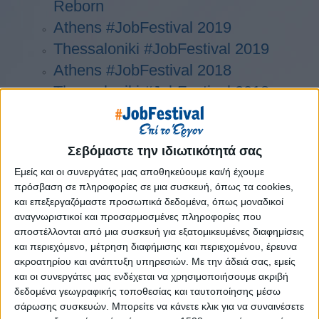
Reborn
Athens #JobFestival 2019
Thessaloniki #JobFestival 2019
Athens #JobFestival 2018
Thessaloniki #JobFestival 2018
Athens #JobFestival 2017
Τhessaloniki #JobFestival 2017
Σεβόμαστε την ιδιωτικότητά σας
Athens #JobFestival 2016
Εμείς και οι συνεργάτες μας αποθηκεύουμε και/ή έχουμε
Athens #JobFestival 2015
πρόσβαση σε πληροφορίες σε μια συσκευή, όπως τα cookies,
Thessaloniki #JobFestival 2014
και επεξεργαζόμαστε προσωπικά δεδομένα, όπως μοναδικοί
αναγνωριστικοί και προσαρμοσμένες πληροφορίες που
Στατιστικά
αποστέλλονται από μια συσκευή για εξατομικευμένες διαφημίσεις
Στατιστικά Athens & Thessaloniki
και περιεχόμενο, μέτρηση διαφήμισης και περιεχομένου, έρευνα
ακροατηρίου και ανάπτυξη υπηρεσιών.
Με την άδειά σας, εμείς
#JobFestivals 2022
και οι συνεργάτες μας ενδέχεται να χρησιμοποιήσουμε ακριβή
Στατιστικά Thessaloniki
δεδομένα γεωγραφικής τοποθεσίας και ταυτοποίησης μέσω
#JobFestival 2019 Reborn
σάρωσης συσκευών. Μπορείτε να κάνετε κλικ για να συναινέσετε