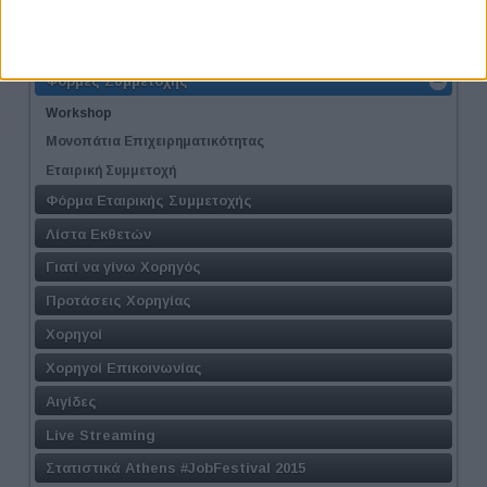
Πρόγραμμα
Τοποθεσία
Φόρμες Συμμετοχής
Workshop
Μονοπάτια Επιχειρηματικότητας
Εταιρική Συμμετοχή
Φόρμα Εταιρικής Συμμετοχής
Λίστα Εκθετών
Γιατί να γίνω Χορηγός
Προτάσεις Χορηγίας
Χορηγοί
Χορηγοί Επικοινωνίας
Αιγίδες
Live Streaming
Στατιστικά Athens #JobFestival 2015