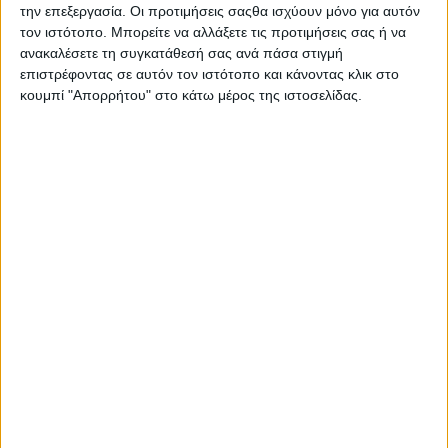
Στατιστικά Athens #JobFestival
την επεξεργασία. Οι προτιμήσεις σαςθα ισχύουν μόνο για αυτόν
τον ιστότοπο. Μπορείτε να αλλάξετε τις προτιμήσεις σας ή να
2019
ανακαλέσετε τη συγκατάθεσή σας ανά πάσα στιγμή
Στατιστικά Thessaloniki
επιστρέφοντας σε αυτόν τον ιστότοπο και κάνοντας κλικ στο
κουμπί "Απορρήτου" στο κάτω μέρος της ιστοσελίδας.
#JobFestival 2019
Στατιστικά Athens #JobFestival
2018
Στατιστικά Thessaloniki
#JobFestival 2018
Στατιστικά Athens #JobFestival
2017
Στατιστικά Thessaloniki
#JobFestival 2017
Στατιστικά Athens #JobFestival
2016
Στατιστικά Athens #JobFestival