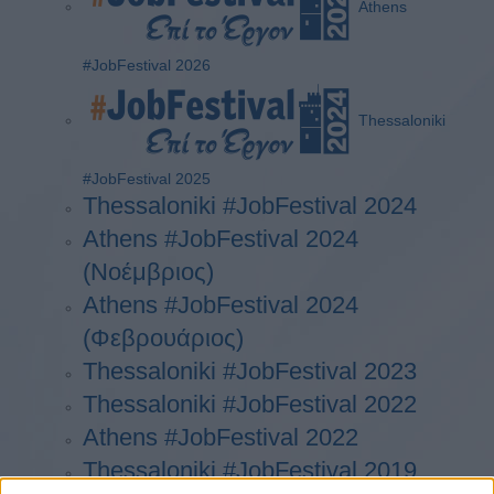
Athens
#JobFestival 2026
Thessaloniki
#JobFestival 2025
Thessaloniki #JobFestival 2024
Athens #JobFestival 2024
(Νοέμβριος)
Athens #JobFestival 2024
(Φεβρουάριος)
Thessaloniki #JobFestival 2023
Thessaloniki #JobFestival 2022
Athens #JobFestival 2022
Thessaloniki #JobFestival 2019