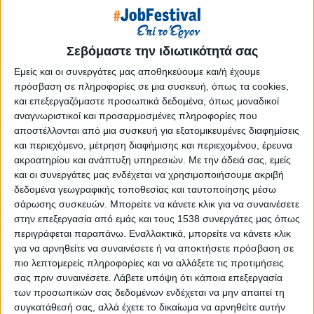
Reborn
Athens #JobFestival 2019
Thessaloniki #JobFestival 2019
Σεβόμαστε την ιδιωτικότητά σας
Athens #JobFestival 2018
Εμείς και οι συνεργάτες μας αποθηκεύουμε και/ή έχουμε
πρόσβαση σε πληροφορίες σε μια συσκευή, όπως τα cookies,
Thessaloniki #JobFestival 2018
και επεξεργαζόμαστε προσωπικά δεδομένα, όπως μοναδικοί
Athens #JobFestival 2017
αναγνωριστικοί και προσαρμοσμένες πληροφορίες που
Τhessaloniki #JobFestival 2017
αποστέλλονται από μια συσκευή για εξατομικευμένες διαφημίσεις
και περιεχόμενο, μέτρηση διαφήμισης και περιεχομένου, έρευνα
Athens #JobFestival 2016
ακροατηρίου και ανάπτυξη υπηρεσιών.
Με την άδειά σας, εμείς
Athens #JobFestival 2015
και οι συνεργάτες μας ενδέχεται να χρησιμοποιήσουμε ακριβή
δεδομένα γεωγραφικής τοποθεσίας και ταυτοποίησης μέσω
Thessaloniki #JobFestival 2014
σάρωσης συσκευών. Μπορείτε να κάνετε κλικ για να συναινέσετε
Στατιστικά
στην επεξεργασία από εμάς και τους 1538 συνεργάτες μας όπως
περιγράφεται παραπάνω. Εναλλακτικά, μπορείτε να κάνετε κλικ
Στατιστικά Athens & Thessaloniki
για να αρνηθείτε να συναινέσετε ή να αποκτήσετε πρόσβαση σε
#JobFestivals 2022
πιο λεπτομερείς πληροφορίες και να αλλάξετε τις προτιμήσεις
σας πριν συναινέσετε.
Λάβετε υπόψη ότι κάποια επεξεργασία
Στατιστικά Thessaloniki
των προσωπικών σας δεδομένων ενδέχεται να μην απαιτεί τη
#JobFestival 2019 Reborn
συγκατάθεσή σας, αλλά έχετε το δικαίωμα να αρνηθείτε αυτήν