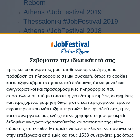
Reborn
Athens #JobFestival 2019
Thessaloniki #JobFestival 2019
Athens #JobFestival 2018
Thessaloniki #JobFestival 2018
Athens #JobFestival 2017
Τhessaloniki #JobFestival 2017
Σεβόμαστε την ιδιωτικότητά σας
Athens #JobFestival 2016
Εμείς και οι συνεργάτες μας αποθηκεύουμε και/ή έχουμε
πρόσβαση σε πληροφορίες σε μια συσκευή, όπως τα cookies,
Athens #JobFestival 2015
και επεξεργαζόμαστε προσωπικά δεδομένα, όπως μοναδικοί
Thessaloniki #JobFestival 2014
αναγνωριστικοί και προσαρμοσμένες πληροφορίες που
Στατιστικά
αποστέλλονται από μια συσκευή για εξατομικευμένες διαφημίσεις
και περιεχόμενο, μέτρηση διαφήμισης και περιεχομένου, έρευνα
Στατιστικά Athens & Thessaloniki
ακροατηρίου και ανάπτυξη υπηρεσιών.
Με την άδειά σας, εμείς
#JobFestivals 2022
και οι συνεργάτες μας ενδέχεται να χρησιμοποιήσουμε ακριβή
δεδομένα γεωγραφικής τοποθεσίας και ταυτοποίησης μέσω
Στατιστικά Thessaloniki
σάρωσης συσκευών. Μπορείτε να κάνετε κλικ για να συναινέσετε
#JobFestival 2019 Reborn
στην επεξεργασία από εμάς και τους 1538 συνεργάτες μας όπως