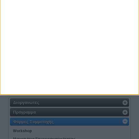
Το καλάθι μου
Το καλάθι σας είναι άδειο.
Thessaloniki #JobFestival 2014
Διοργανωτές
Πρόγραμμα
Φόρμες Συμμετοχής
Workshop
Μονοπάτια Επιχειρηματικότητας