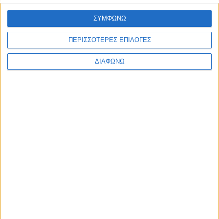
Υλικό
ΣΥΜΦΩΝΩ
Φωτογραφίες
ΠΕΡΙΣΣΟΤΕΡΕΣ ΕΠΙΛΟΓΕΣ
Παρουσιάσεις
Υλικό
ΔΙΑΦΩΝΩ
Φωτογραφίες
Παρουσιάσεις
#JobDays
"Σύνταξη Αποτελεσματικού
Βιογραφικού Σημειώματος" - Σάββατο
6/12/2014 - ώρα 15:00-16:00 -
Thessaloniki Job Festival 2014
Εκτύπωση
Ηλεκτρονικό ταχυδρομείο
Δημοσιεύθηκε :
Δευτέρα, 10
Νοέμβριος 2014 14:22