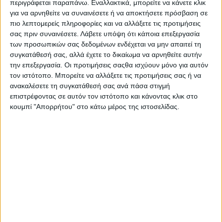
περιγράφεται παραπάνω. Εναλλακτικά, μπορείτε να κάνετε κλικ
Στατιστικά Athens #JobFestival
για να αρνηθείτε να συναινέσετε ή να αποκτήσετε πρόσβαση σε
2019
πιο λεπτομερείς πληροφορίες και να αλλάξετε τις προτιμήσεις
σας πριν συναινέσετε.
Λάβετε υπόψη ότι κάποια επεξεργασία
Στατιστικά Thessaloniki
των προσωπικών σας δεδομένων ενδέχεται να μην απαιτεί τη
#JobFestival 2019
συγκατάθεσή σας, αλλά έχετε το δικαίωμα να αρνηθείτε αυτήν
Στατιστικά Athens #JobFestival
την επεξεργασία. Οι προτιμήσεις σαςθα ισχύουν μόνο για αυτόν
τον ιστότοπο. Μπορείτε να αλλάξετε τις προτιμήσεις σας ή να
2018
ανακαλέσετε τη συγκατάθεσή σας ανά πάσα στιγμή
Στατιστικά Thessaloniki
επιστρέφοντας σε αυτόν τον ιστότοπο και κάνοντας κλικ στο
κουμπί "Απορρήτου" στο κάτω μέρος της ιστοσελίδας.
#JobFestival 2018
Στατιστικά Athens #JobFestival
2017
Στατιστικά Thessaloniki
#JobFestival 2017
Στατιστικά Athens #JobFestival
2016
Στατιστικά Athens #JobFestival