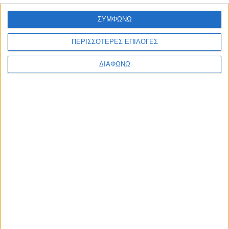
Υλικό
ΣΥΜΦΩΝΩ
Φωτογραφίες
ΠΕΡΙΣΣΟΤΕΡΕΣ ΕΠΙΛΟΓΕΣ
Παρουσιάσεις
Υλικό
ΔΙΑΦΩΝΩ
Φωτογραφίες
Παρουσιάσεις
#JobDays
"Σύνταξη Αποτελεσματικού
Βιογραφικού Σημειώματος" - Κυριακή
7/12/2014 - ώρα 11:00-12:00 -
Thessaloniki Job Festival 2014
Εκτύπωση
Ηλεκτρονικό ταχυδρομείο
Δημοσιεύθηκε :
Δευτέρα, 10
Νοέμβριος 2014 14:22