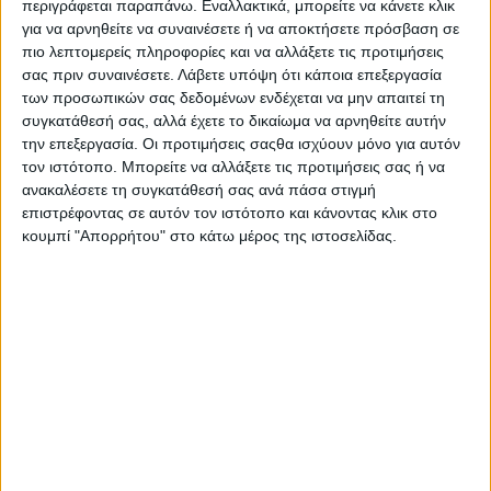
περιγράφεται παραπάνω. Εναλλακτικά, μπορείτε να κάνετε κλικ
Στατιστικά Athens #JobFestival
για να αρνηθείτε να συναινέσετε ή να αποκτήσετε πρόσβαση σε
2019
πιο λεπτομερείς πληροφορίες και να αλλάξετε τις προτιμήσεις
σας πριν συναινέσετε.
Λάβετε υπόψη ότι κάποια επεξεργασία
Στατιστικά Thessaloniki
των προσωπικών σας δεδομένων ενδέχεται να μην απαιτεί τη
#JobFestival 2019
συγκατάθεσή σας, αλλά έχετε το δικαίωμα να αρνηθείτε αυτήν
Στατιστικά Athens #JobFestival
την επεξεργασία. Οι προτιμήσεις σαςθα ισχύουν μόνο για αυτόν
τον ιστότοπο. Μπορείτε να αλλάξετε τις προτιμήσεις σας ή να
2018
ανακαλέσετε τη συγκατάθεσή σας ανά πάσα στιγμή
Στατιστικά Thessaloniki
επιστρέφοντας σε αυτόν τον ιστότοπο και κάνοντας κλικ στο
κουμπί "Απορρήτου" στο κάτω μέρος της ιστοσελίδας.
#JobFestival 2018
Στατιστικά Athens #JobFestival
2017
Στατιστικά Thessaloniki
#JobFestival 2017
Στατιστικά Athens #JobFestival
2016
Στατιστικά Athens #JobFestival