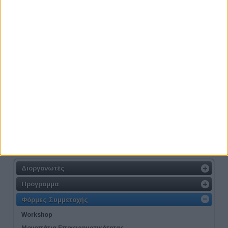
Το καλάθι μου
Το καλάθι σας είναι άδειο.
Thessaloniki #JobFestival 2014
Διοργανωτές
Πρόγραμμα
Φόρμες Συμμετοχής
Workshop
Μονοπάτια Επιχειρηματικότητας