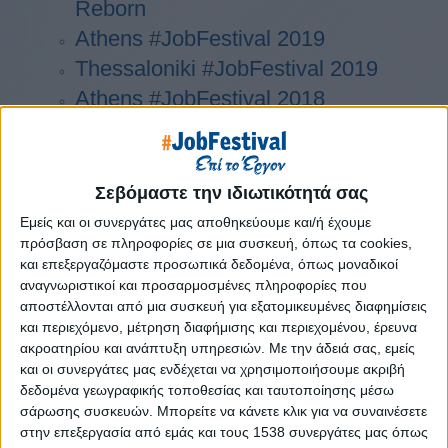
Reborn
Athens #JobFestival 2019
Thessaloniki #JobFestival 2019
Athens #JobFestival 2018
Thessaloniki #JobFestival 2018
Athens #JobFestival 2017
Τhessaloniki #JobFestival 2017
Σεβόμαστε την ιδιωτικότητά σας
Athens #JobFestival 2016
Εμείς και οι συνεργάτες μας αποθηκεύουμε και/ή έχουμε
πρόσβαση σε πληροφορίες σε μια συσκευή, όπως τα cookies,
Athens #JobFestival 2015
και επεξεργαζόμαστε προσωπικά δεδομένα, όπως μοναδικοί
Thessaloniki #JobFestival 2014
αναγνωριστικοί και προσαρμοσμένες πληροφορίες που
Στατιστικά
αποστέλλονται από μια συσκευή για εξατομικευμένες διαφημίσεις
και περιεχόμενο, μέτρηση διαφήμισης και περιεχομένου, έρευνα
Στατιστικά Athens & Thessaloniki
ακροατηρίου και ανάπτυξη υπηρεσιών.
Με την άδειά σας, εμείς
#JobFestivals 2022
και οι συνεργάτες μας ενδέχεται να χρησιμοποιήσουμε ακριβή
δεδομένα γεωγραφικής τοποθεσίας και ταυτοποίησης μέσω
Στατιστικά Thessaloniki
σάρωσης συσκευών. Μπορείτε να κάνετε κλικ για να συναινέσετε
#JobFestival 2019 Reborn
στην επεξεργασία από εμάς και τους 1538 συνεργάτες μας όπως