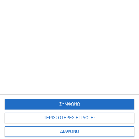
Υλικό
Φωτογραφίες
Παρουσιάσεις
Υλικό
Φωτογραφίες
Παρουσιάσεις
#JobDays
Δρ. Κότιος Κωνσταντίνος
Εκτύπωση
Ηλεκτρονικό ταχυδρομείο
Δημοσιεύθηκε :
Πέμπτη, 05
ΣΥΜΦΩΝΩ
Οκτώβριος 2023 08:46
ΠΕΡΙΣΣΟΤΕΡΕΣ ΕΠΙΛΟΓΕΣ
ΔΙΑΦΩΝΩ