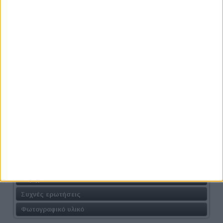
Παρχαρίδου Χριστίνα
Πατουλίδου Βούλα
Σαρανταένας Θέμης
Σεμέλογλου Χέρμαν
Σεμερτζιάν Ράνια
Σιδέρης Ευάγγελος
Σταθάκη Αλεξία
Τζαβλόπουλος Γιάννης
Τριγώνη Κατερίνα
Τσίτσελα Έλενα
Τσολακίδου Δέσποινα
Παράλληλες Δράσεις
Υποστήριξη Δήμων
Χορηγοί
Συχνές ερωτήσεις
Φωτογραφικό υλικό