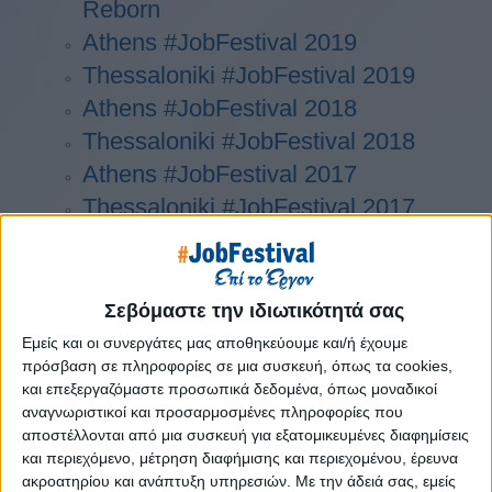
Reborn
Athens #JobFestival 2019
Thessaloniki #JobFestival 2019
Athens #JobFestival 2018
Thessaloniki #JobFestival 2018
Athens #JobFestival 2017
Τhessaloniki #JobFestival 2017
Athens #JobFestival 2016
Athens #JobFestival 2015
Thessaloniki #JobFestival 2014
Σεβόμαστε την ιδιωτικότητά σας
Στατιστικά
Εμείς και οι συνεργάτες μας αποθηκεύουμε και/ή έχουμε
πρόσβαση σε πληροφορίες σε μια συσκευή, όπως τα cookies,
Στατιστικά Athens & Thessaloniki
και επεξεργαζόμαστε προσωπικά δεδομένα, όπως μοναδικοί
#JobFestivals 2022
αναγνωριστικοί και προσαρμοσμένες πληροφορίες που
αποστέλλονται από μια συσκευή για εξατομικευμένες διαφημίσεις
Στατιστικά Thessaloniki
και περιεχόμενο, μέτρηση διαφήμισης και περιεχομένου, έρευνα
#JobFestival 2019 Reborn
ακροατηρίου και ανάπτυξη υπηρεσιών.
Με την άδειά σας, εμείς