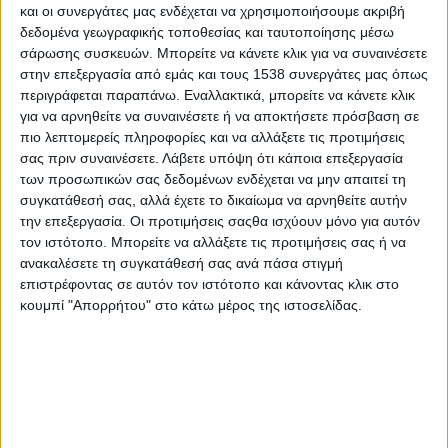
και οι συνεργάτες μας ενδέχεται να χρησιμοποιήσουμε ακριβή
Στατιστικά Athens #JobFestival
δεδομένα γεωγραφικής τοποθεσίας και ταυτοποίησης μέσω
2019
σάρωσης συσκευών. Μπορείτε να κάνετε κλικ για να συναινέσετε
Στατιστικά Thessaloniki
στην επεξεργασία από εμάς και τους 1538 συνεργάτες μας όπως
περιγράφεται παραπάνω. Εναλλακτικά, μπορείτε να κάνετε κλικ
#JobFestival 2019
για να αρνηθείτε να συναινέσετε ή να αποκτήσετε πρόσβαση σε
Στατιστικά Athens #JobFestival
πιο λεπτομερείς πληροφορίες και να αλλάξετε τις προτιμήσεις
σας πριν συναινέσετε.
Λάβετε υπόψη ότι κάποια επεξεργασία
2018
των προσωπικών σας δεδομένων ενδέχεται να μην απαιτεί τη
Στατιστικά Thessaloniki
συγκατάθεσή σας, αλλά έχετε το δικαίωμα να αρνηθείτε αυτήν
την επεξεργασία. Οι προτιμήσεις σαςθα ισχύουν μόνο για αυτόν
#JobFestival 2018
τον ιστότοπο. Μπορείτε να αλλάξετε τις προτιμήσεις σας ή να
Στατιστικά Athens #JobFestival
ανακαλέσετε τη συγκατάθεσή σας ανά πάσα στιγμή
2017
επιστρέφοντας σε αυτόν τον ιστότοπο και κάνοντας κλικ στο
κουμπί "Απορρήτου" στο κάτω μέρος της ιστοσελίδας.
Στατιστικά Thessaloniki
#JobFestival 2017
Στατιστικά Athens #JobFestival
2016
Στατιστικά Athens #JobFestival