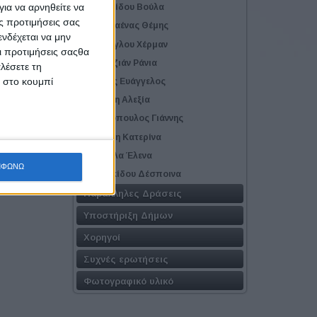
ια να αρνηθείτε να
Πατουλίδου Βούλα
ς προτιμήσεις σας
Σαρανταένας Θέμης
νδέχεται να μην
Σεμέλογλου Χέρμαν
Οι προτιμήσεις σαςθα
Σεμερτζιάν Ράνια
λέσετε τη
κ στο κουμπί
Σιδέρης Ευάγγελος
Σταθάκη Αλεξία
Τζαβλόπουλος Γιάννης
Τριγώνη Κατερίνα
Τσίτσελα Έλενα
ΜΦΩΝΩ
Τσολακίδου Δέσποινα
Παράλληλες Δράσεις
Υποστήριξη Δήμων
Χορηγοί
Συχνές ερωτήσεις
Φωτογραφικό υλικό