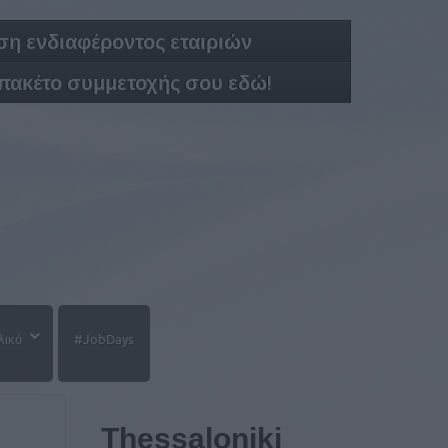
η ενδιαφέροντος εταιριών
 πακέτο συμμετοχής σου εδώ!
λικό
#JobDays
Thessaloniki