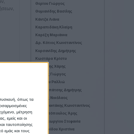
ών,
Θερίου Γιώργος
ρήσεων,
Θυμιανίδης Βασίλης
Κάντζα Λιάνα
Καραπιδάκη Κλαίρη
Καρέζη Μαριάννα
Δρ. Κότιος Κωνσταντίνος
Κυρσανίδης Δημήτρης
Κωστάρα Κρίστυ
Λαλάτσης Χάρης
Λέντζας Γιώργος
ενο
Λεπίδου Ραλλιώ
Μπαρμπάτσης Δημήτρης
Μπίρης Νικόλαος
 συσκευή, όπως τα
προσαρμοσμένες
Ντουρουντάκης Κωνσταντίνος
ιεχόμενο, μέτρηση
Ξυπολιτόπουλος Άρης
ς, εμείς και οι
Παπαγεωργίου Στεφανία
και ταυτοποίησης
Παρχαρίδου Χριστίνα
ό εμάς και τους