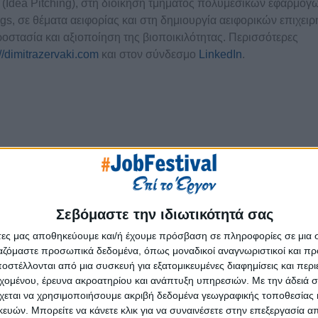
ών (Idea Pitching), στη διοίκηση τμήματος πολυμεσικών εφαρμογ
ogs, σε θέματα αειφορίας και στη δημιουργία αειφορικών επιχει
οστασία και αξιοποίηση της βιοποικιλότητας. Περισσότερες
://dimitrazervaki.com
και στον σύνδεσμο
LinkedIn
.
Επόμ
Σεβόμαστε την ιδιωτικότητά σας
άτες μας αποθηκεύουμε και/ή έχουμε πρόσβαση σε πληροφορίες σε μια
ργαζόμαστε προσωπικά δεδομένα, όπως μοναδικοί αναγνωριστικοί και 
στέλλονται από μια συσκευή για εξατομικευμένες διαφημίσεις και περ
εχομένου, έρευνα ακροατηρίου και ανάπτυξη υπηρεσιών.
Με την άδειά σα
χεται να χρησιμοποιήσουμε ακριβή δεδομένα γεωγραφικής τοποθεσίας 
ών. Μπορείτε να κάνετε κλικ για να συναινέσετε στην επεξεργασία απ