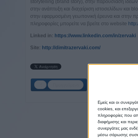
storytelling (brand story), στην παρουσίαση ιδε
στην ανάπτυξη και διαχείριση ιστοσελίδων και bl
στην εφαρμοσμένη γεωπονική έρευνα και στην πρ
πληροφορίες μπορείτε να βρείτε στο website
http
Linked in:
https://www.linkedin.com/in/zervaki
Site:
http://dimitrazervaki.com/
Προηγούμενο
Εμείς και οι συνεργ
cookies, και επεξε
πληροφορίες που απο
διαφήμισης και περι
συνεργάτες μας ενδέ
μέσω σάρωσης συσκευ