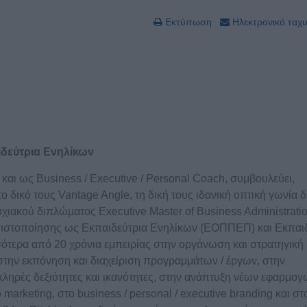
Εκτύπωση
Ηλεκτρονικό ταχ
ιδεύτρια Ενηλίκων
και ως Business / Executive / Personal Coach, συμβουλεύει,
το δικό τους Vantage Angle, τη δική τους ιδανική οπτική γωνία 
χιακού διπλώματος Executive Master of Business Administratio
πιστοποίησης ως Εκπαιδεύτρια Ενηλίκων (ΕΟΠΠΕΠ) και Εκπαι
σσότερα από 20 χρόνια εμπειρίας στην οργάνωση και στρατηγική
στην εκπόνηση και διαχείριση προγραμμάτων / έργων, στην
κληρές δεξιότητες και ικανότητες, στην ανάπτυξη νέων εφαρμογ
arketing, στο business / personal / executive branding και στ