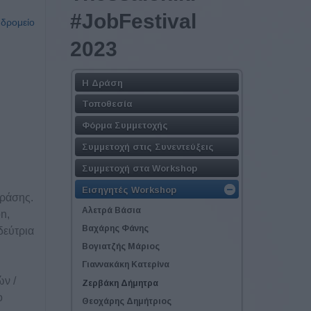
#JobFestival
υδρομείο
2023
Η Δράση
Τοποθεσία
Φόρμα Συμμετοχής
Συμμετοχή στις Συνεντεύξεις
Συμμετοχή στα Workshop
Εισηγητές Workshop
δράσης.
Αλετρά Βάσια
n,
Βαχάρης Φάνης
δεύτρια
Βογιατζής Μάριος
Γιαννακάκη Κατερίνα
ών /
Ζερβάκη Δήμητρα
ο
Θεοχάρης Δημήτριος