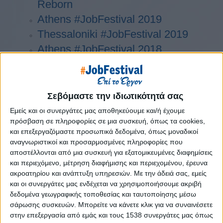
Reborn
Athens #JobFestival 2019
Thessaloniki #JobFestival 2019
Athens #JobFestival 2018
Thessaloniki #JobFestival 2018
Athens #JobFestival 2017
Τhessaloniki #JobFestival 2017
Σεβόμαστε την ιδιωτικότητά σας
Athens #JobFestival 2016
Εμείς και οι συνεργάτες μας αποθηκεύουμε και/ή έχουμε
πρόσβαση σε πληροφορίες σε μια συσκευή, όπως τα cookies,
Athens #JobFestival 2015
και επεξεργαζόμαστε προσωπικά δεδομένα, όπως μοναδικοί
Thessaloniki #JobFestival 2014
αναγνωριστικοί και προσαρμοσμένες πληροφορίες που
Στατιστικά
αποστέλλονται από μια συσκευή για εξατομικευμένες διαφημίσεις
και περιεχόμενο, μέτρηση διαφήμισης και περιεχομένου, έρευνα
Στατιστικά Athens & Thessaloniki
ακροατηρίου και ανάπτυξη υπηρεσιών.
Με την άδειά σας, εμείς
και οι συνεργάτες μας ενδέχεται να χρησιμοποιήσουμε ακριβή
#JobFestivals 2022
δεδομένα γεωγραφικής τοποθεσίας και ταυτοποίησης μέσω
Στατιστικά Thessaloniki
σάρωσης συσκευών. Μπορείτε να κάνετε κλικ για να συναινέσετε
#JobFestival 2019 Reborn
στην επεξεργασία από εμάς και τους 1538 συνεργάτες μας όπως