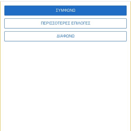
Υλικό
ΣΥΜΦΩΝΩ
Φωτογραφίες
ΠΕΡΙΣΣΟΤΕΡΕΣ ΕΠΙΛΟΓΕΣ
Παρουσιάσεις
ΔΙΑΦΩΝΩ
Υλικό
Φωτογραφίες
Παρουσιάσεις
#JobDays
Λέντζας Γιώργος
Εκτύπωση
Ηλεκτρονικό ταχυδρομείο
Δημοσιεύθηκε :
Δευτέρα, 16
Οκτώβριος 2023 10:46