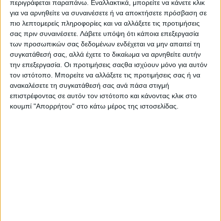
περιγράφεται παραπάνω. Εναλλακτικά, μπορείτε να κάνετε κλικ
Στατιστικά Athens #JobFestival
για να αρνηθείτε να συναινέσετε ή να αποκτήσετε πρόσβαση σε
2019
πιο λεπτομερείς πληροφορίες και να αλλάξετε τις προτιμήσεις
σας πριν συναινέσετε.
Λάβετε υπόψη ότι κάποια επεξεργασία
Στατιστικά Thessaloniki
των προσωπικών σας δεδομένων ενδέχεται να μην απαιτεί τη
#JobFestival 2019
συγκατάθεσή σας, αλλά έχετε το δικαίωμα να αρνηθείτε αυτήν
την επεξεργασία. Οι προτιμήσεις σαςθα ισχύουν μόνο για αυτόν
Στατιστικά Athens #JobFestival
τον ιστότοπο. Μπορείτε να αλλάξετε τις προτιμήσεις σας ή να
2018
ανακαλέσετε τη συγκατάθεσή σας ανά πάσα στιγμή
Στατιστικά Thessaloniki
επιστρέφοντας σε αυτόν τον ιστότοπο και κάνοντας κλικ στο
κουμπί "Απορρήτου" στο κάτω μέρος της ιστοσελίδας.
#JobFestival 2018
Στατιστικά Athens #JobFestival
2017
Στατιστικά Thessaloniki
#JobFestival 2017
Στατιστικά Athens #JobFestival
2016
Στατιστικά Athens #JobFestival