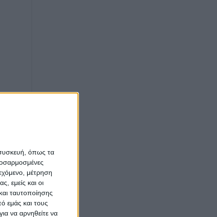
 συσκευή, όπως τα
προσαρμοσμένες
ιεχόμενο, μέτρηση
ς, εμείς και οι
και ταυτοποίησης
ό εμάς και τους
ια να αρνηθείτε να