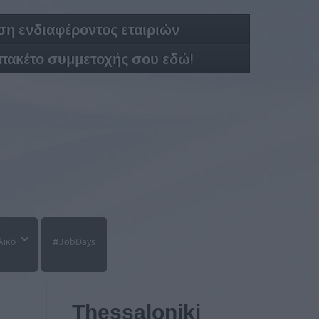
η ενδιαφέροντος εταιριών
 πακέτο συμμετοχής σου εδώ!
λικό
#JobDays
Thessaloniki