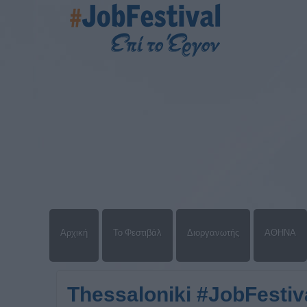
Αρχική
Το Φεστιβάλ
Διοργανωτής
ΑΘΗΝΑ
Thessaloniki #JobFestiv