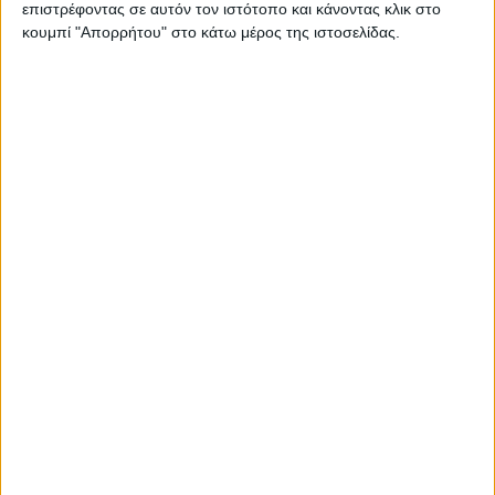
επιστρέφοντας σε αυτόν τον ιστότοπο και κάνοντας κλικ στο
2015
κουμπί "Απορρήτου" στο κάτω μέρος της ιστοσελίδας.
Υλικό
Φωτογραφίες
Παρουσιάσεις
Υλικό
Φωτογραφίες
Παρουσιάσεις
#JobDays
Εκδήλωση ενδιαφέροντος εταιριών
Κλείσε το πακέτο συμμετοχής σου
εδώ!