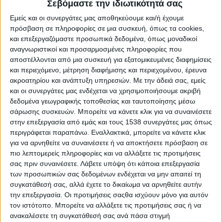
Σεβόμαστε την ιδιωτικότητά σας
Στατιστικά Athens #JobFestival
Εμείς και οι συνεργάτες μας αποθηκεύουμε και/ή έχουμε
2019
πρόσβαση σε πληροφορίες σε μια συσκευή, όπως τα cookies,
Στατιστικά Thessaloniki
και επεξεργαζόμαστε προσωπικά δεδομένα, όπως μοναδικοί
αναγνωριστικοί και προσαρμοσμένες πληροφορίες που
#JobFestival 2019
αποστέλλονται από μια συσκευή για εξατομικευμένες διαφημίσεις
Στατιστικά Athens #JobFestival
και περιεχόμενο, μέτρηση διαφήμισης και περιεχομένου, έρευνα
2018
ακροατηρίου και ανάπτυξη υπηρεσιών.
Με την άδειά σας, εμείς
και οι συνεργάτες μας ενδέχεται να χρησιμοποιήσουμε ακριβή
Στατιστικά Thessaloniki
δεδομένα γεωγραφικής τοποθεσίας και ταυτοποίησης μέσω
#JobFestival 2018
σάρωσης συσκευών. Μπορείτε να κάνετε κλικ για να συναινέσετε
στην επεξεργασία από εμάς και τους 1538 συνεργάτες μας όπως
Στατιστικά Athens #JobFestival
περιγράφεται παραπάνω. Εναλλακτικά, μπορείτε να κάνετε κλικ
2017
για να αρνηθείτε να συναινέσετε ή να αποκτήσετε πρόσβαση σε
πιο λεπτομερείς πληροφορίες και να αλλάξετε τις προτιμήσεις
Στατιστικά Thessaloniki
σας πριν συναινέσετε.
Λάβετε υπόψη ότι κάποια επεξεργασία
#JobFestival 2017
των προσωπικών σας δεδομένων ενδέχεται να μην απαιτεί τη
Στατιστικά Athens #JobFestival
συγκατάθεσή σας, αλλά έχετε το δικαίωμα να αρνηθείτε αυτήν
την επεξεργασία. Οι προτιμήσεις σαςθα ισχύουν μόνο για αυτόν
2016
τον ιστότοπο. Μπορείτε να αλλάξετε τις προτιμήσεις σας ή να
Στατιστικά Athens #JobFestival
ανακαλέσετε τη συγκατάθεσή σας ανά πάσα στιγμή