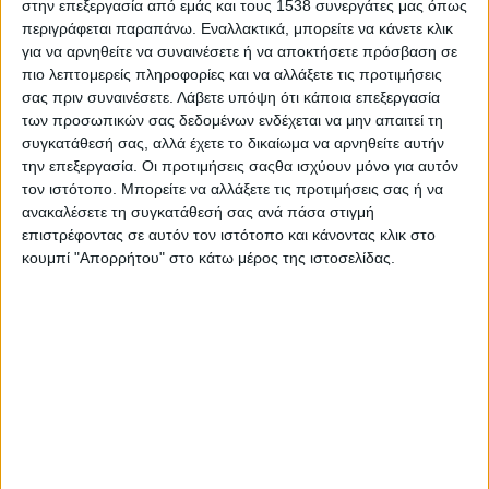
στην επεξεργασία από εμάς και τους 1538 συνεργάτες μας όπως
Στατιστικά Athens #JobFestival
περιγράφεται παραπάνω. Εναλλακτικά, μπορείτε να κάνετε κλικ
2019
για να αρνηθείτε να συναινέσετε ή να αποκτήσετε πρόσβαση σε
πιο λεπτομερείς πληροφορίες και να αλλάξετε τις προτιμήσεις
Στατιστικά Thessaloniki
σας πριν συναινέσετε.
Λάβετε υπόψη ότι κάποια επεξεργασία
#JobFestival 2019
των προσωπικών σας δεδομένων ενδέχεται να μην απαιτεί τη
Στατιστικά Athens #JobFestival
συγκατάθεσή σας, αλλά έχετε το δικαίωμα να αρνηθείτε αυτήν
την επεξεργασία. Οι προτιμήσεις σαςθα ισχύουν μόνο για αυτόν
2018
τον ιστότοπο. Μπορείτε να αλλάξετε τις προτιμήσεις σας ή να
Στατιστικά Thessaloniki
ανακαλέσετε τη συγκατάθεσή σας ανά πάσα στιγμή
επιστρέφοντας σε αυτόν τον ιστότοπο και κάνοντας κλικ στο
#JobFestival 2018
κουμπί "Απορρήτου" στο κάτω μέρος της ιστοσελίδας.
Στατιστικά Athens #JobFestival
2017
Στατιστικά Thessaloniki
#JobFestival 2017
Στατιστικά Athens #JobFestival
2016
Στατιστικά Athens #JobFestival