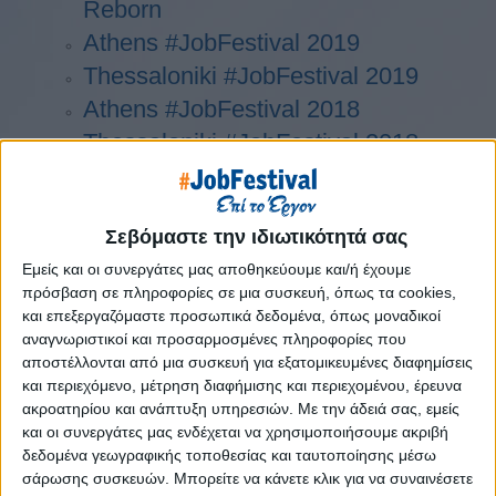
Reborn
Athens #JobFestival 2019
Thessaloniki #JobFestival 2019
Athens #JobFestival 2018
Thessaloniki #JobFestival 2018
Athens #JobFestival 2017
Τhessaloniki #JobFestival 2017
Σεβόμαστε την ιδιωτικότητά σας
Athens #JobFestival 2016
Εμείς και οι συνεργάτες μας αποθηκεύουμε και/ή έχουμε
Athens #JobFestival 2015
πρόσβαση σε πληροφορίες σε μια συσκευή, όπως τα cookies,
Thessaloniki #JobFestival 2014
και επεξεργαζόμαστε προσωπικά δεδομένα, όπως μοναδικοί
Στατιστικά
αναγνωριστικοί και προσαρμοσμένες πληροφορίες που
αποστέλλονται από μια συσκευή για εξατομικευμένες διαφημίσεις
Στατιστικά Athens & Thessaloniki
και περιεχόμενο, μέτρηση διαφήμισης και περιεχομένου, έρευνα
#JobFestivals 2022
ακροατηρίου και ανάπτυξη υπηρεσιών.
Με την άδειά σας, εμείς
και οι συνεργάτες μας ενδέχεται να χρησιμοποιήσουμε ακριβή
Στατιστικά Thessaloniki
δεδομένα γεωγραφικής τοποθεσίας και ταυτοποίησης μέσω
#JobFestival 2019 Reborn
σάρωσης συσκευών. Μπορείτε να κάνετε κλικ για να συναινέσετε