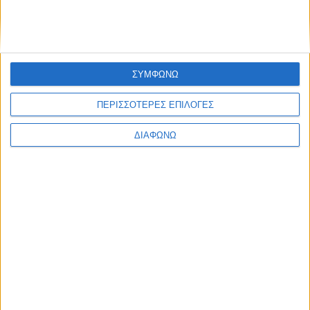
Υλικό
Φωτογραφίες
Παρουσιάσεις
ΣΥΜΦΩΝΩ
Υλικό
ΠΕΡΙΣΣΟΤΕΡΕΣ ΕΠΙΛΟΓΕΣ
Φωτογραφίες
Παρουσιάσεις
ΔΙΑΦΩΝΩ
#JobDays
atc Ορκωτοί Ελεγκτές Λογιστές
atc
Ορκωτοί Ελεγκτές Λογιστές
Η εταιρία
atc Ορκωτοί Ελεγκτές Λογιστές
είναι μέλος