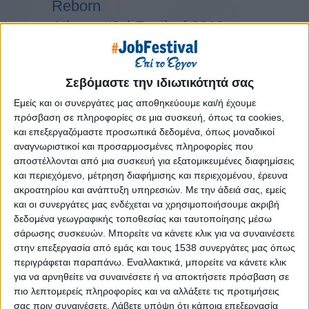
Reborn
Athens #JobFestival 2019
Thessaloniki #JobFestival 2019
Athens #JobFestival 2018
Σεβόμαστε την ιδιωτικότητά σας
Thessaloniki #JobFestival 2018
Εμείς και οι συνεργάτες μας αποθηκεύουμε και/ή έχουμε
Athens #JobFestival 2017
πρόσβαση σε πληροφορίες σε μια συσκευή, όπως τα cookies,
Τhessaloniki #JobFestival 2017
και επεξεργαζόμαστε προσωπικά δεδομένα, όπως μοναδικοί
αναγνωριστικοί και προσαρμοσμένες πληροφορίες που
Athens #JobFestival 2016
αποστέλλονται από μια συσκευή για εξατομικευμένες διαφημίσεις
Athens #JobFestival 2015
και περιεχόμενο, μέτρηση διαφήμισης και περιεχομένου, έρευνα
Thessaloniki #JobFestival 2014
ακροατηρίου και ανάπτυξη υπηρεσιών.
Με την άδειά σας, εμείς
και οι συνεργάτες μας ενδέχεται να χρησιμοποιήσουμε ακριβή
Στατιστικά
δεδομένα γεωγραφικής τοποθεσίας και ταυτοποίησης μέσω
σάρωσης συσκευών. Μπορείτε να κάνετε κλικ για να συναινέσετε
Στατιστικά Athens & Thessaloniki
στην επεξεργασία από εμάς και τους 1538 συνεργάτες μας όπως
#JobFestivals 2022
περιγράφεται παραπάνω. Εναλλακτικά, μπορείτε να κάνετε κλικ
Στατιστικά Thessaloniki
για να αρνηθείτε να συναινέσετε ή να αποκτήσετε πρόσβαση σε
πιο λεπτομερείς πληροφορίες και να αλλάξετε τις προτιμήσεις
#JobFestival 2019 Reborn
σας πριν συναινέσετε.
Λάβετε υπόψη ότι κάποια επεξεργασία