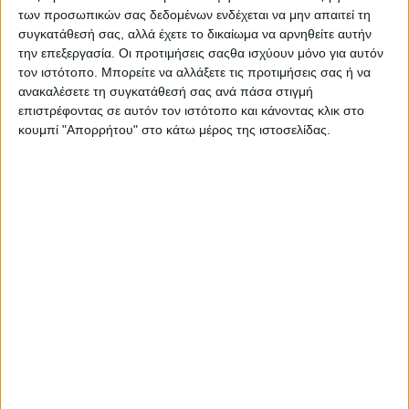
Στατιστικά Athens #JobFestival
των προσωπικών σας δεδομένων ενδέχεται να μην απαιτεί τη
συγκατάθεσή σας, αλλά έχετε το δικαίωμα να αρνηθείτε αυτήν
2019
την επεξεργασία. Οι προτιμήσεις σαςθα ισχύουν μόνο για αυτόν
Στατιστικά Thessaloniki
τον ιστότοπο. Μπορείτε να αλλάξετε τις προτιμήσεις σας ή να
ανακαλέσετε τη συγκατάθεσή σας ανά πάσα στιγμή
#JobFestival 2019
επιστρέφοντας σε αυτόν τον ιστότοπο και κάνοντας κλικ στο
Στατιστικά Athens #JobFestival
κουμπί "Απορρήτου" στο κάτω μέρος της ιστοσελίδας.
2018
Στατιστικά Thessaloniki
#JobFestival 2018
Στατιστικά Athens #JobFestival
2017
Στατιστικά Thessaloniki
#JobFestival 2017
Στατιστικά Athens #JobFestival
2016
Στατιστικά Athens #JobFestival