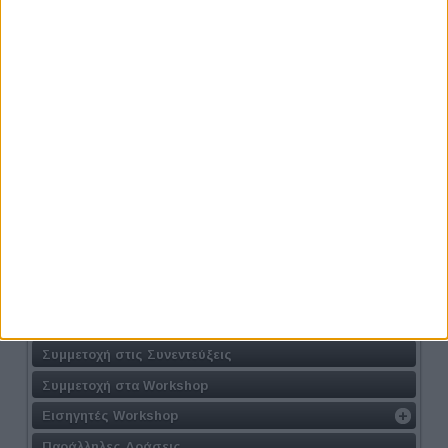
Προηγούμενο
Επόμενο
Athens #JobFestival 2024
Η Δράση
Τοποθεσία
Φόρμα Συμμετοχής
Συμμετοχή στις Συνεντεύξεις
Συμμετοχή στα Workshop
Εισηγητές Workshop
Παράλληλες Δράσεις