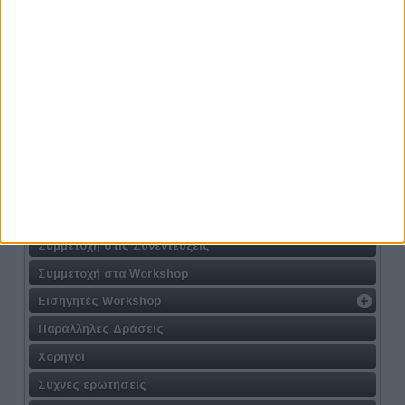
Προηγούμενο
Επόμενο
Athens #JobFestival 2024
Η Δράση
Τοποθεσία
Φόρμα Συμμετοχής
Συμμετοχή στις Συνεντεύξεις
Συμμετοχή στα Workshop
Εισηγητές Workshop
Παράλληλες Δράσεις
Χορηγοί
Συχνές ερωτήσεις