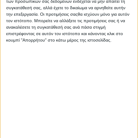
των προσωπικών σας δεδομένων ενδέχεται να μην απαιτεί τη
Στατιστικά Athens #JobFestival
συγκατάθεσή σας, αλλά έχετε το δικαίωμα να αρνηθείτε αυτήν
2019
την επεξεργασία. Οι προτιμήσεις σαςθα ισχύουν μόνο για αυτόν
τον ιστότοπο. Μπορείτε να αλλάξετε τις προτιμήσεις σας ή να
Στατιστικά Thessaloniki
ανακαλέσετε τη συγκατάθεσή σας ανά πάσα στιγμή
#JobFestival 2019
επιστρέφοντας σε αυτόν τον ιστότοπο και κάνοντας κλικ στο
κουμπί "Απορρήτου" στο κάτω μέρος της ιστοσελίδας.
Στατιστικά Athens #JobFestival
2018
Στατιστικά Thessaloniki
#JobFestival 2018
Στατιστικά Athens #JobFestival
2017
Στατιστικά Thessaloniki
#JobFestival 2017
Στατιστικά Athens #JobFestival
2016
Στατιστικά Athens #JobFestival