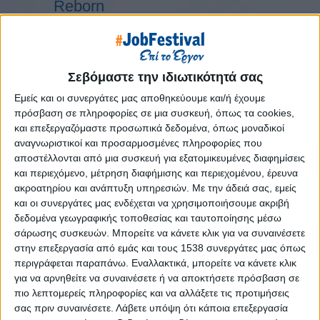
Reborn
Athens #JobFestival 2019
Thessaloniki #JobFestival 2019
Athens #JobFestival 2018
Σεβόμαστε την ιδιωτικότητά σας
Thessaloniki #JobFestival 2018
Εμείς και οι συνεργάτες μας αποθηκεύουμε και/ή έχουμε
Athens #JobFestival 2017
πρόσβαση σε πληροφορίες σε μια συσκευή, όπως τα cookies,
και επεξεργαζόμαστε προσωπικά δεδομένα, όπως μοναδικοί
Τhessaloniki #JobFestival 2017
αναγνωριστικοί και προσαρμοσμένες πληροφορίες που
Athens #JobFestival 2016
αποστέλλονται από μια συσκευή για εξατομικευμένες διαφημίσεις
και περιεχόμενο, μέτρηση διαφήμισης και περιεχομένου, έρευνα
Athens #JobFestival 2015
ακροατηρίου και ανάπτυξη υπηρεσιών.
Με την άδειά σας, εμείς
Thessaloniki #JobFestival 2014
και οι συνεργάτες μας ενδέχεται να χρησιμοποιήσουμε ακριβή
Στατιστικά
δεδομένα γεωγραφικής τοποθεσίας και ταυτοποίησης μέσω
σάρωσης συσκευών. Μπορείτε να κάνετε κλικ για να συναινέσετε
Στατιστικά Athens & Thessaloniki
στην επεξεργασία από εμάς και τους 1538 συνεργάτες μας όπως
περιγράφεται παραπάνω. Εναλλακτικά, μπορείτε να κάνετε κλικ
#JobFestivals 2022
για να αρνηθείτε να συναινέσετε ή να αποκτήσετε πρόσβαση σε
Στατιστικά Thessaloniki
πιο λεπτομερείς πληροφορίες και να αλλάξετε τις προτιμήσεις
#JobFestival 2019 Reborn
σας πριν συναινέσετε.
Λάβετε υπόψη ότι κάποια επεξεργασία