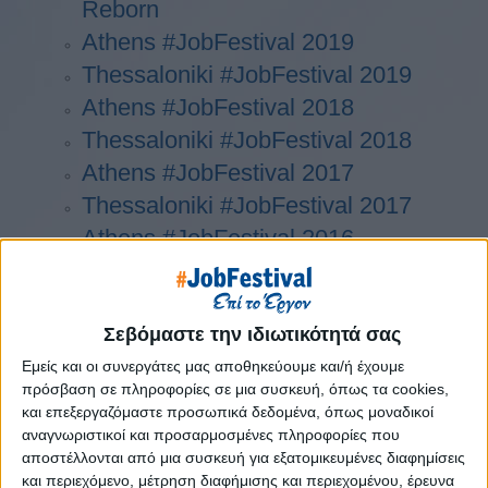
Reborn
Athens #JobFestival 2019
Thessaloniki #JobFestival 2019
Athens #JobFestival 2018
Thessaloniki #JobFestival 2018
Athens #JobFestival 2017
Τhessaloniki #JobFestival 2017
Athens #JobFestival 2016
Athens #JobFestival 2015
Thessaloniki #JobFestival 2014
Στατιστικά
Σεβόμαστε την ιδιωτικότητά σας
Εμείς και οι συνεργάτες μας αποθηκεύουμε και/ή έχουμε
Στατιστικά Athens & Thessaloniki
πρόσβαση σε πληροφορίες σε μια συσκευή, όπως τα cookies,
#JobFestivals 2022
και επεξεργαζόμαστε προσωπικά δεδομένα, όπως μοναδικοί
Στατιστικά Thessaloniki
αναγνωριστικοί και προσαρμοσμένες πληροφορίες που
αποστέλλονται από μια συσκευή για εξατομικευμένες διαφημίσεις
#JobFestival 2019 Reborn
και περιεχόμενο, μέτρηση διαφήμισης και περιεχομένου, έρευνα