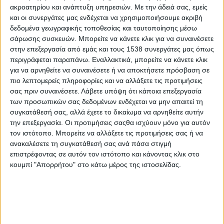
Στατιστικά Athens #JobFestival
ακροατηρίου και ανάπτυξη υπηρεσιών.
Με την άδειά σας, εμείς
και οι συνεργάτες μας ενδέχεται να χρησιμοποιήσουμε ακριβή
2019
δεδομένα γεωγραφικής τοποθεσίας και ταυτοποίησης μέσω
Στατιστικά Thessaloniki
σάρωσης συσκευών. Μπορείτε να κάνετε κλικ για να συναινέσετε
στην επεξεργασία από εμάς και τους 1538 συνεργάτες μας όπως
#JobFestival 2019
περιγράφεται παραπάνω. Εναλλακτικά, μπορείτε να κάνετε κλικ
Στατιστικά Athens #JobFestival
για να αρνηθείτε να συναινέσετε ή να αποκτήσετε πρόσβαση σε
2018
πιο λεπτομερείς πληροφορίες και να αλλάξετε τις προτιμήσεις
σας πριν συναινέσετε.
Λάβετε υπόψη ότι κάποια επεξεργασία
Στατιστικά Thessaloniki
των προσωπικών σας δεδομένων ενδέχεται να μην απαιτεί τη
#JobFestival 2018
συγκατάθεσή σας, αλλά έχετε το δικαίωμα να αρνηθείτε αυτήν
την επεξεργασία. Οι προτιμήσεις σαςθα ισχύουν μόνο για αυτόν
Στατιστικά Athens #JobFestival
τον ιστότοπο. Μπορείτε να αλλάξετε τις προτιμήσεις σας ή να
2017
ανακαλέσετε τη συγκατάθεσή σας ανά πάσα στιγμή
επιστρέφοντας σε αυτόν τον ιστότοπο και κάνοντας κλικ στο
Στατιστικά Thessaloniki
κουμπί "Απορρήτου" στο κάτω μέρος της ιστοσελίδας.
#JobFestival 2017
Στατιστικά Athens #JobFestival
2016
Στατιστικά Athens #JobFestival