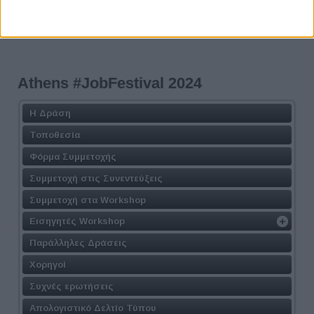
Athens #JobFestival 2024
Η Δράση
Τοποθεσία
Φόρμα Συμμετοχής
Συμμετοχή στις Συνεντεύξεις
Συμμετοχή στα Workshop
Εισηγητές Workshop
Παράλληλες Δράσεις
Χορηγοί
Συχνές ερωτήσεις
Απολογιστικό Δελτίο Τύπου