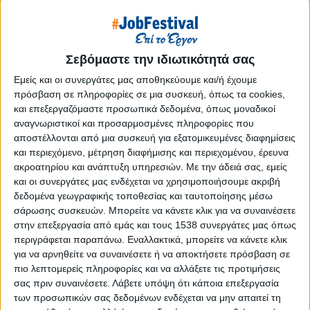
Reborn
Athens #JobFestival 2019
Thessaloniki #JobFestival 2019
Σεβόμαστε την ιδιωτικότητά σας
Athens #JobFestival 2018
Εμείς και οι συνεργάτες μας αποθηκεύουμε και/ή έχουμε
Thessaloniki #JobFestival 2018
πρόσβαση σε πληροφορίες σε μια συσκευή, όπως τα cookies,
Athens #JobFestival 2017
και επεξεργαζόμαστε προσωπικά δεδομένα, όπως μοναδικοί
αναγνωριστικοί και προσαρμοσμένες πληροφορίες που
Τhessaloniki #JobFestival 2017
αποστέλλονται από μια συσκευή για εξατομικευμένες διαφημίσεις
Athens #JobFestival 2016
και περιεχόμενο, μέτρηση διαφήμισης και περιεχομένου, έρευνα
ακροατηρίου και ανάπτυξη υπηρεσιών.
Με την άδειά σας, εμείς
Athens #JobFestival 2015
και οι συνεργάτες μας ενδέχεται να χρησιμοποιήσουμε ακριβή
Thessaloniki #JobFestival 2014
δεδομένα γεωγραφικής τοποθεσίας και ταυτοποίησης μέσω
σάρωσης συσκευών. Μπορείτε να κάνετε κλικ για να συναινέσετε
Στατιστικά
στην επεξεργασία από εμάς και τους 1538 συνεργάτες μας όπως
Στατιστικά Athens & Thessaloniki
περιγράφεται παραπάνω. Εναλλακτικά, μπορείτε να κάνετε κλικ
για να αρνηθείτε να συναινέσετε ή να αποκτήσετε πρόσβαση σε
#JobFestivals 2022
πιο λεπτομερείς πληροφορίες και να αλλάξετε τις προτιμήσεις
Στατιστικά Thessaloniki
σας πριν συναινέσετε.
Λάβετε υπόψη ότι κάποια επεξεργασία
#JobFestival 2019 Reborn
των προσωπικών σας δεδομένων ενδέχεται να μην απαιτεί τη