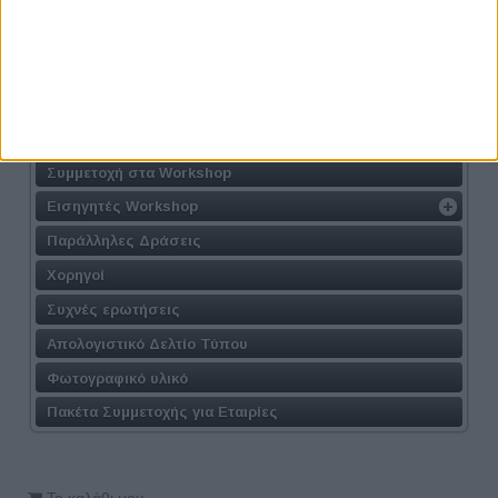
Η Δράση
Τοποθεσία
Φόρμα Συμμετοχής
Συμμετοχή στις Συνεντεύξεις
Συμμετοχή στα Workshop
Εισηγητές Workshop
Παράλληλες Δράσεις
Χορηγοί
Συχνές ερωτήσεις
Απολογιστικό Δελτίο Τύπου
Φωτογραφικό υλικό
Πακέτα Συμμετοχής για Εταιρίες