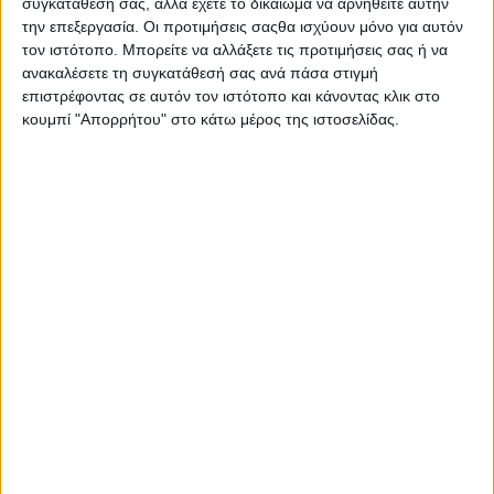
συγκατάθεσή σας, αλλά έχετε το δικαίωμα να αρνηθείτε αυτήν
Στατιστικά Athens #JobFestival
την επεξεργασία. Οι προτιμήσεις σαςθα ισχύουν μόνο για αυτόν
2019
τον ιστότοπο. Μπορείτε να αλλάξετε τις προτιμήσεις σας ή να
ανακαλέσετε τη συγκατάθεσή σας ανά πάσα στιγμή
Στατιστικά Thessaloniki
επιστρέφοντας σε αυτόν τον ιστότοπο και κάνοντας κλικ στο
#JobFestival 2019
κουμπί "Απορρήτου" στο κάτω μέρος της ιστοσελίδας.
Στατιστικά Athens #JobFestival
2018
Στατιστικά Thessaloniki
#JobFestival 2018
Στατιστικά Athens #JobFestival
2017
Στατιστικά Thessaloniki
#JobFestival 2017
Στατιστικά Athens #JobFestival
2016
Στατιστικά Athens #JobFestival