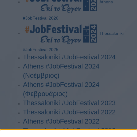
Athens
#JobFestival 2026
Thessaloniki
#JobFestival 2025
Thessaloniki #JobFestival 2024
Athens #JobFestival 2024
(Νοέμβριος)
Athens #JobFestival 2024
(Φεβρουάριος)
Thessaloniki #JobFestival 2023
Thessaloniki #JobFestival 2022
Athens #JobFestival 2022
Thessaloniki #JobFestival 2019