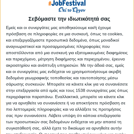
Reborn
Athens #JobFestival 2019
Σεβόμαστε την ιδιωτικότητά σας
Thessaloniki #JobFestival 2019
Εμείς και οι συνεργάτες μας αποθηκεύουμε και/ή έχουμε
Athens #JobFestival 2018
πρόσβαση σε πληροφορίες σε μια συσκευή, όπως τα cookies,
Thessaloniki #JobFestival 2018
και επεξεργαζόμαστε προσωπικά δεδομένα, όπως μοναδικοί
Athens #JobFestival 2017
αναγνωριστικοί και προσαρμοσμένες πληροφορίες που
αποστέλλονται από μια συσκευή για εξατομικευμένες διαφημίσεις
Τhessaloniki #JobFestival 2017
και περιεχόμενο, μέτρηση διαφήμισης και περιεχομένου, έρευνα
Athens #JobFestival 2016
ακροατηρίου και ανάπτυξη υπηρεσιών.
Με την άδειά σας, εμείς
και οι συνεργάτες μας ενδέχεται να χρησιμοποιήσουμε ακριβή
Athens #JobFestival 2015
δεδομένα γεωγραφικής τοποθεσίας και ταυτοποίησης μέσω
Thessaloniki #JobFestival 2014
σάρωσης συσκευών. Μπορείτε να κάνετε κλικ για να συναινέσετε
στην επεξεργασία από εμάς και τους 1538 συνεργάτες μας όπως
Στατιστικά
περιγράφεται παραπάνω. Εναλλακτικά, μπορείτε να κάνετε κλικ
Στατιστικά Athens & Thessaloniki
για να αρνηθείτε να συναινέσετε ή να αποκτήσετε πρόσβαση σε
πιο λεπτομερείς πληροφορίες και να αλλάξετε τις προτιμήσεις
#JobFestivals 2022
σας πριν συναινέσετε.
Λάβετε υπόψη ότι κάποια επεξεργασία
Στατιστικά Thessaloniki
των προσωπικών σας δεδομένων ενδέχεται να μην απαιτεί τη
συγκατάθεσή σας, αλλά έχετε το δικαίωμα να αρνηθείτε αυτήν
#JobFestival 2019 Reborn