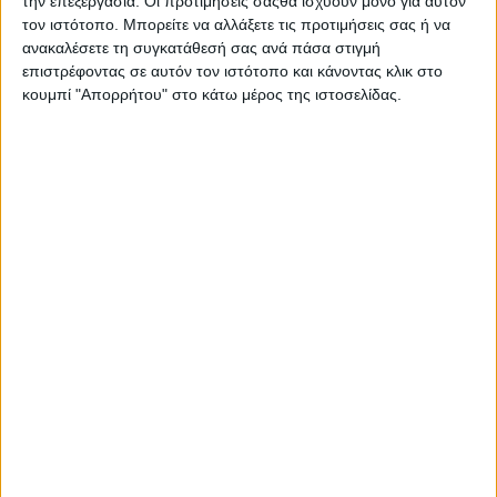
την επεξεργασία. Οι προτιμήσεις σαςθα ισχύουν μόνο για αυτόν
Στατιστικά Athens #JobFestival
τον ιστότοπο. Μπορείτε να αλλάξετε τις προτιμήσεις σας ή να
2019
ανακαλέσετε τη συγκατάθεσή σας ανά πάσα στιγμή
επιστρέφοντας σε αυτόν τον ιστότοπο και κάνοντας κλικ στο
Στατιστικά Thessaloniki
κουμπί "Απορρήτου" στο κάτω μέρος της ιστοσελίδας.
#JobFestival 2019
Στατιστικά Athens #JobFestival
2018
Στατιστικά Thessaloniki
#JobFestival 2018
Στατιστικά Athens #JobFestival
2017
Στατιστικά Thessaloniki
#JobFestival 2017
Στατιστικά Athens #JobFestival
2016
Στατιστικά Athens #JobFestival