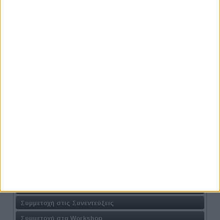
ΚΑΝΕ ΤΗΝ ΕΓΓΡΑΦΗ ΣΟΥ ΤΩΡΑ!
Προηγούμενο
Επόμενο
Athens #JobFestival 2024
Η Δράση
Τοποθεσία
Φόρμα Συμμετοχής
Συμμετοχή στις Συνεντεύξεις
Συμμετοχή στα Workshop