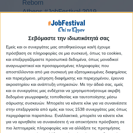
Reborn
Athens #JobFestival 2019
Thessaloniki #JobFestival 2019
Athens #JobFestival 2018
Thessaloniki #JobFestival 2018
Σεβόμαστε την ιδιωτικότητά σας
Athens #JobFestival 2017
Εμείς και οι συνεργάτες μας αποθηκεύουμε και/ή έχουμε
πρόσβαση σε πληροφορίες σε μια συσκευή, όπως τα cookies,
Τhessaloniki #JobFestival 2017
και επεξεργαζόμαστε προσωπικά δεδομένα, όπως μοναδικοί
Athens #JobFestival 2016
αναγνωριστικοί και προσαρμοσμένες πληροφορίες που
αποστέλλονται από μια συσκευή για εξατομικευμένες διαφημίσεις
Athens #JobFestival 2015
και περιεχόμενο, μέτρηση διαφήμισης και περιεχομένου, έρευνα
Thessaloniki #JobFestival 2014
ακροατηρίου και ανάπτυξη υπηρεσιών.
Με την άδειά σας, εμείς
Στατιστικά
και οι συνεργάτες μας ενδέχεται να χρησιμοποιήσουμε ακριβή
δεδομένα γεωγραφικής τοποθεσίας και ταυτοποίησης μέσω
Στατιστικά Athens & Thessaloniki
σάρωσης συσκευών. Μπορείτε να κάνετε κλικ για να συναινέσετε
στην επεξεργασία από εμάς και τους 1538 συνεργάτες μας όπως
#JobFestivals 2022
περιγράφεται παραπάνω. Εναλλακτικά, μπορείτε να κάνετε κλικ
Στατιστικά Thessaloniki
για να αρνηθείτε να συναινέσετε ή να αποκτήσετε πρόσβαση σε
#JobFestival 2019 Reborn
πιο λεπτομερείς πληροφορίες και να αλλάξετε τις προτιμήσεις