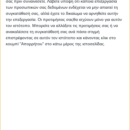
σας πριν συναινέσετε.
Λάβετε υπόψη ότι κάποια επεξεργασία
Στατιστικά Athens #JobFestival
των προσωπικών σας δεδομένων ενδέχεται να μην απαιτεί τη
2019
συγκατάθεσή σας, αλλά έχετε το δικαίωμα να αρνηθείτε αυτήν
την επεξεργασία. Οι προτιμήσεις σαςθα ισχύουν μόνο για αυτόν
Στατιστικά Thessaloniki
τον ιστότοπο. Μπορείτε να αλλάξετε τις προτιμήσεις σας ή να
#JobFestival 2019
ανακαλέσετε τη συγκατάθεσή σας ανά πάσα στιγμή
επιστρέφοντας σε αυτόν τον ιστότοπο και κάνοντας κλικ στο
Στατιστικά Athens #JobFestival
κουμπί "Απορρήτου" στο κάτω μέρος της ιστοσελίδας.
2018
Στατιστικά Thessaloniki
#JobFestival 2018
Στατιστικά Athens #JobFestival
2017
Στατιστικά Thessaloniki
#JobFestival 2017
Στατιστικά Athens #JobFestival
2016
Στατιστικά Athens #JobFestival