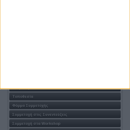
Προηγούμενο
Επόμενο
Athens #JobFestival 2024
Η Δράση
Τοποθεσία
Φόρμα Συμμετοχής
Συμμετοχή στις Συνεντεύξεις
Συμμετοχή στα Workshop