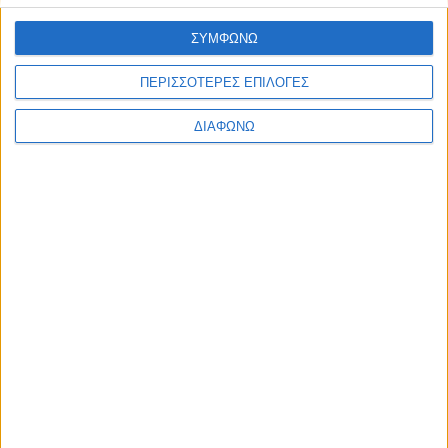
Υλικό
ΣΥΜΦΩΝΩ
Φωτογραφίες
ΠΕΡΙΣΣΟΤΕΡΕΣ ΕΠΙΛΟΓΕΣ
Παρουσιάσεις
Υλικό
ΔΙΑΦΩΝΩ
Φωτογραφίες
Παρουσιάσεις
#JobDays
WINGS ICT Solutions AE
WINGS
ICT
Solutions
AE
Η
WINGS
ICT
Solutions
AE
ιδρύθηκε το 2012 με έδρα