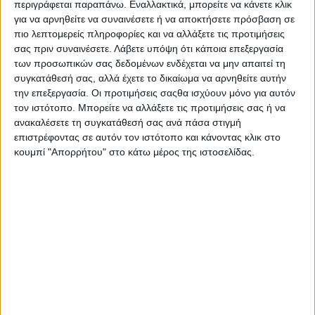
περιγράφεται παραπάνω. Εναλλακτικά, μπορείτε να κάνετε κλικ
Στατιστικά Athens #JobFestival
για να αρνηθείτε να συναινέσετε ή να αποκτήσετε πρόσβαση σε
2019
πιο λεπτομερείς πληροφορίες και να αλλάξετε τις προτιμήσεις
σας πριν συναινέσετε.
Λάβετε υπόψη ότι κάποια επεξεργασία
Στατιστικά Thessaloniki
των προσωπικών σας δεδομένων ενδέχεται να μην απαιτεί τη
#JobFestival 2019
συγκατάθεσή σας, αλλά έχετε το δικαίωμα να αρνηθείτε αυτήν
Στατιστικά Athens #JobFestival
την επεξεργασία. Οι προτιμήσεις σαςθα ισχύουν μόνο για αυτόν
τον ιστότοπο. Μπορείτε να αλλάξετε τις προτιμήσεις σας ή να
2018
ανακαλέσετε τη συγκατάθεσή σας ανά πάσα στιγμή
Στατιστικά Thessaloniki
επιστρέφοντας σε αυτόν τον ιστότοπο και κάνοντας κλικ στο
κουμπί "Απορρήτου" στο κάτω μέρος της ιστοσελίδας.
#JobFestival 2018
Στατιστικά Athens #JobFestival
2017
Στατιστικά Thessaloniki
#JobFestival 2017
Στατιστικά Athens #JobFestival
2016
Στατιστικά Athens #JobFestival