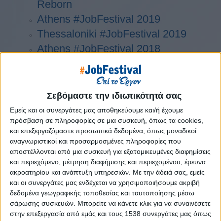
Reborn
Athens #JobFestival 2019
Thessaloniki #JobFestival 2019
Athens #JobFestival 2018
Thessaloniki #JobFestival 2018
Athens #JobFestival 2017
Τhessaloniki #JobFestival 2017
Σεβόμαστε την ιδιωτικότητά σας
Athens #JobFestival 2016
Εμείς και οι συνεργάτες μας αποθηκεύουμε και/ή έχουμε
πρόσβαση σε πληροφορίες σε μια συσκευή, όπως τα cookies,
Athens #JobFestival 2015
και επεξεργαζόμαστε προσωπικά δεδομένα, όπως μοναδικοί
Thessaloniki #JobFestival 2014
αναγνωριστικοί και προσαρμοσμένες πληροφορίες που
Στατιστικά
αποστέλλονται από μια συσκευή για εξατομικευμένες διαφημίσεις
και περιεχόμενο, μέτρηση διαφήμισης και περιεχομένου, έρευνα
Στατιστικά Athens & Thessaloniki
ακροατηρίου και ανάπτυξη υπηρεσιών.
Με την άδειά σας, εμείς
#JobFestivals 2022
και οι συνεργάτες μας ενδέχεται να χρησιμοποιήσουμε ακριβή
δεδομένα γεωγραφικής τοποθεσίας και ταυτοποίησης μέσω
Στατιστικά Thessaloniki
σάρωσης συσκευών. Μπορείτε να κάνετε κλικ για να συναινέσετε
#JobFestival 2019 Reborn
στην επεξεργασία από εμάς και τους 1538 συνεργάτες μας όπως