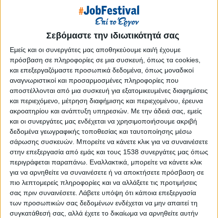
Reborn
Athens #JobFestival 2019
Thessaloniki #JobFestival 2019
Σεβόμαστε την ιδιωτικότητά σας
Athens #JobFestival 2018
Εμείς και οι συνεργάτες μας αποθηκεύουμε και/ή έχουμε
πρόσβαση σε πληροφορίες σε μια συσκευή, όπως τα cookies,
Thessaloniki #JobFestival 2018
και επεξεργαζόμαστε προσωπικά δεδομένα, όπως μοναδικοί
Athens #JobFestival 2017
αναγνωριστικοί και προσαρμοσμένες πληροφορίες που
Τhessaloniki #JobFestival 2017
αποστέλλονται από μια συσκευή για εξατομικευμένες διαφημίσεις
και περιεχόμενο, μέτρηση διαφήμισης και περιεχομένου, έρευνα
Athens #JobFestival 2016
ακροατηρίου και ανάπτυξη υπηρεσιών.
Με την άδειά σας, εμείς
Athens #JobFestival 2015
και οι συνεργάτες μας ενδέχεται να χρησιμοποιήσουμε ακριβή
δεδομένα γεωγραφικής τοποθεσίας και ταυτοποίησης μέσω
Thessaloniki #JobFestival 2014
σάρωσης συσκευών. Μπορείτε να κάνετε κλικ για να συναινέσετε
Στατιστικά
στην επεξεργασία από εμάς και τους 1538 συνεργάτες μας όπως
περιγράφεται παραπάνω. Εναλλακτικά, μπορείτε να κάνετε κλικ
Στατιστικά Athens & Thessaloniki
για να αρνηθείτε να συναινέσετε ή να αποκτήσετε πρόσβαση σε
#JobFestivals 2022
πιο λεπτομερείς πληροφορίες και να αλλάξετε τις προτιμήσεις
σας πριν συναινέσετε.
Λάβετε υπόψη ότι κάποια επεξεργασία
Στατιστικά Thessaloniki
των προσωπικών σας δεδομένων ενδέχεται να μην απαιτεί τη
#JobFestival 2019 Reborn
συγκατάθεσή σας, αλλά έχετε το δικαίωμα να αρνηθείτε αυτήν