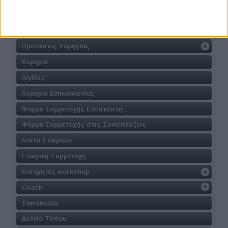
Πακέτα Συμμετοχής για Εταιρίες
Γιατί να γίνω Χορηγός
Προτάσεις Χορηγίας
Χορηγοί
Αιγίδες
Χορηγοί Επικοινωνίας
Φόρμα Συμμετοχής Επισκέπτη
Φόρμα Συμμετοχής στις Συνεντεύξεις
Λίστα Εταιριών
Εταιρική Συμμετοχή
Εισηγητές workshop
Coach
Τοποθεσία
Δελτίο Τύπου