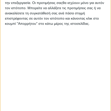
Στατιστικά Athens #JobFestival
την επεξεργασία. Οι προτιμήσεις σαςθα ισχύουν μόνο για αυτόν
τον ιστότοπο. Μπορείτε να αλλάξετε τις προτιμήσεις σας ή να
2019
ανακαλέσετε τη συγκατάθεσή σας ανά πάσα στιγμή
Στατιστικά Thessaloniki
επιστρέφοντας σε αυτόν τον ιστότοπο και κάνοντας κλικ στο
κουμπί "Απορρήτου" στο κάτω μέρος της ιστοσελίδας.
#JobFestival 2019
Στατιστικά Athens #JobFestival
2018
Στατιστικά Thessaloniki
#JobFestival 2018
Στατιστικά Athens #JobFestival
2017
Στατιστικά Thessaloniki
#JobFestival 2017
Στατιστικά Athens #JobFestival
2016
Στατιστικά Athens #JobFestival