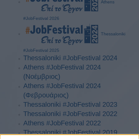
Athens
#JobFestival 2026
Thessaloniki
#JobFestival 2025
Thessaloniki #JobFestival 2024
Athens #JobFestival 2024
(Νοέμβριος)
Athens #JobFestival 2024
(Φεβρουάριος)
Thessaloniki #JobFestival 2023
Thessaloniki #JobFestival 2022
Athens #JobFestival 2022
Thessaloniki #JobFestival 2019