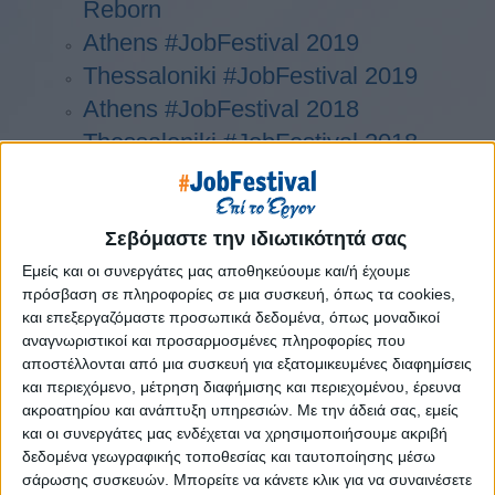
Reborn
Athens #JobFestival 2019
Thessaloniki #JobFestival 2019
Athens #JobFestival 2018
Thessaloniki #JobFestival 2018
Athens #JobFestival 2017
Τhessaloniki #JobFestival 2017
Athens #JobFestival 2016
Σεβόμαστε την ιδιωτικότητά σας
Athens #JobFestival 2015
Εμείς και οι συνεργάτες μας αποθηκεύουμε και/ή έχουμε
πρόσβαση σε πληροφορίες σε μια συσκευή, όπως τα cookies,
Thessaloniki #JobFestival 2014
και επεξεργαζόμαστε προσωπικά δεδομένα, όπως μοναδικοί
Στατιστικά
αναγνωριστικοί και προσαρμοσμένες πληροφορίες που
αποστέλλονται από μια συσκευή για εξατομικευμένες διαφημίσεις
Στατιστικά Athens & Thessaloniki
και περιεχόμενο, μέτρηση διαφήμισης και περιεχομένου, έρευνα
#JobFestivals 2022
ακροατηρίου και ανάπτυξη υπηρεσιών.
Με την άδειά σας, εμείς
και οι συνεργάτες μας ενδέχεται να χρησιμοποιήσουμε ακριβή
Στατιστικά Thessaloniki
δεδομένα γεωγραφικής τοποθεσίας και ταυτοποίησης μέσω
#JobFestival 2019 Reborn
σάρωσης συσκευών. Μπορείτε να κάνετε κλικ για να συναινέσετε