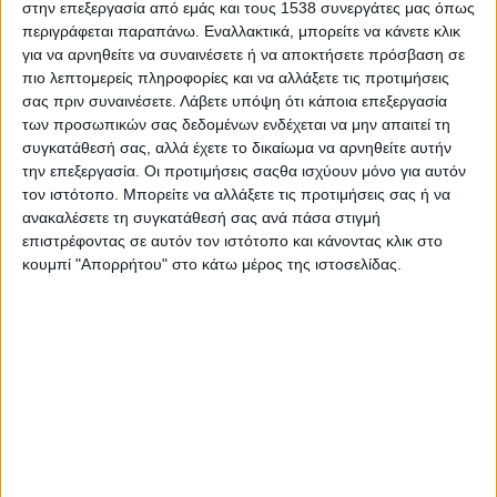
στην επεξεργασία από εμάς και τους 1538 συνεργάτες μας όπως
Στατιστικά Athens #JobFestival
περιγράφεται παραπάνω. Εναλλακτικά, μπορείτε να κάνετε κλικ
2019
για να αρνηθείτε να συναινέσετε ή να αποκτήσετε πρόσβαση σε
πιο λεπτομερείς πληροφορίες και να αλλάξετε τις προτιμήσεις
Στατιστικά Thessaloniki
σας πριν συναινέσετε.
Λάβετε υπόψη ότι κάποια επεξεργασία
#JobFestival 2019
των προσωπικών σας δεδομένων ενδέχεται να μην απαιτεί τη
Στατιστικά Athens #JobFestival
συγκατάθεσή σας, αλλά έχετε το δικαίωμα να αρνηθείτε αυτήν
την επεξεργασία. Οι προτιμήσεις σαςθα ισχύουν μόνο για αυτόν
2018
τον ιστότοπο. Μπορείτε να αλλάξετε τις προτιμήσεις σας ή να
Στατιστικά Thessaloniki
ανακαλέσετε τη συγκατάθεσή σας ανά πάσα στιγμή
επιστρέφοντας σε αυτόν τον ιστότοπο και κάνοντας κλικ στο
#JobFestival 2018
κουμπί "Απορρήτου" στο κάτω μέρος της ιστοσελίδας.
Στατιστικά Athens #JobFestival
2017
Στατιστικά Thessaloniki
#JobFestival 2017
Στατιστικά Athens #JobFestival
2016
Στατιστικά Athens #JobFestival