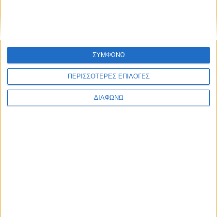
Υλικό
Φωτογραφίες
Παρουσιάσεις
ΣΥΜΦΩΝΩ
Υλικό
Φωτογραφίες
ΠΕΡΙΣΣΟΤΕΡΕΣ ΕΠΙΛΟΓΕΣ
Παρουσιάσεις
ΔΙΑΦΩΝΩ
#JobDays
Λελεδάκης Παναγιώτης
Εκτύπωση
Ηλεκτρονικό ταχυδρομείο
Δημοσιεύθηκε :
Παρασκευή, 07
Ιούλιος 2017 10:00