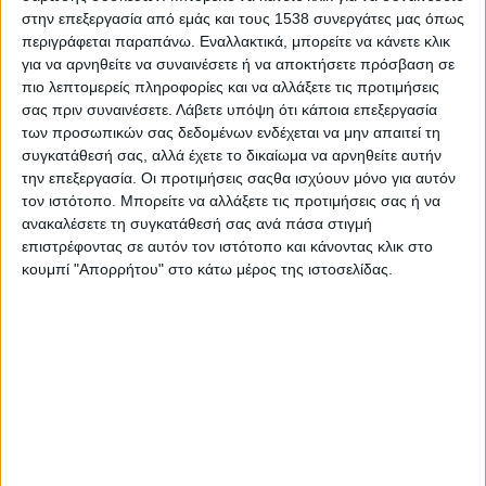
Στατιστικά Athens #JobFestival
στην επεξεργασία από εμάς και τους 1538 συνεργάτες μας όπως
περιγράφεται παραπάνω. Εναλλακτικά, μπορείτε να κάνετε κλικ
2019
για να αρνηθείτε να συναινέσετε ή να αποκτήσετε πρόσβαση σε
Στατιστικά Thessaloniki
πιο λεπτομερείς πληροφορίες και να αλλάξετε τις προτιμήσεις
σας πριν συναινέσετε.
Λάβετε υπόψη ότι κάποια επεξεργασία
#JobFestival 2019
των προσωπικών σας δεδομένων ενδέχεται να μην απαιτεί τη
Στατιστικά Athens #JobFestival
συγκατάθεσή σας, αλλά έχετε το δικαίωμα να αρνηθείτε αυτήν
2018
την επεξεργασία. Οι προτιμήσεις σαςθα ισχύουν μόνο για αυτόν
τον ιστότοπο. Μπορείτε να αλλάξετε τις προτιμήσεις σας ή να
Στατιστικά Thessaloniki
ανακαλέσετε τη συγκατάθεσή σας ανά πάσα στιγμή
#JobFestival 2018
επιστρέφοντας σε αυτόν τον ιστότοπο και κάνοντας κλικ στο
κουμπί "Απορρήτου" στο κάτω μέρος της ιστοσελίδας.
Στατιστικά Athens #JobFestival
2017
Στατιστικά Thessaloniki
#JobFestival 2017
Στατιστικά Athens #JobFestival
2016
Στατιστικά Athens #JobFestival