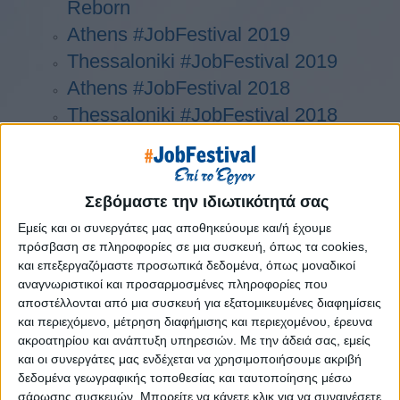
Reborn
Athens #JobFestival 2019
Thessaloniki #JobFestival 2019
Athens #JobFestival 2018
Thessaloniki #JobFestival 2018
Athens #JobFestival 2017
Τhessaloniki #JobFestival 2017
Athens #JobFestival 2016
Σεβόμαστε την ιδιωτικότητά σας
Athens #JobFestival 2015
Εμείς και οι συνεργάτες μας αποθηκεύουμε και/ή έχουμε
Thessaloniki #JobFestival 2014
πρόσβαση σε πληροφορίες σε μια συσκευή, όπως τα cookies,
και επεξεργαζόμαστε προσωπικά δεδομένα, όπως μοναδικοί
Στατιστικά
αναγνωριστικοί και προσαρμοσμένες πληροφορίες που
αποστέλλονται από μια συσκευή για εξατομικευμένες διαφημίσεις
Στατιστικά Athens & Thessaloniki
και περιεχόμενο, μέτρηση διαφήμισης και περιεχομένου, έρευνα
#JobFestivals 2022
ακροατηρίου και ανάπτυξη υπηρεσιών.
Με την άδειά σας, εμείς
Στατιστικά Thessaloniki
και οι συνεργάτες μας ενδέχεται να χρησιμοποιήσουμε ακριβή
δεδομένα γεωγραφικής τοποθεσίας και ταυτοποίησης μέσω
#JobFestival 2019 Reborn
σάρωσης συσκευών. Μπορείτε να κάνετε κλικ για να συναινέσετε