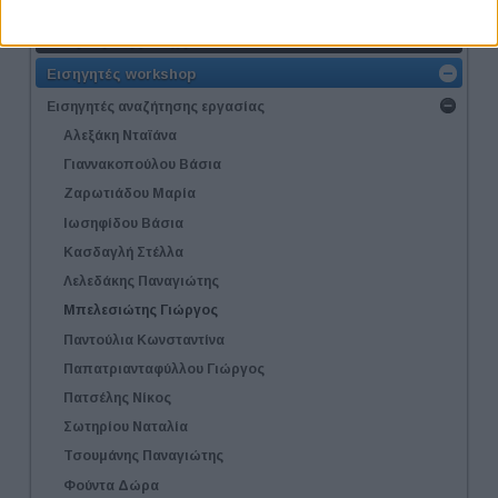
Λίστα Εταιριών
Εταιρική Συμμετοχή
Εισηγητές workshop
Εισηγητές αναζήτησης εργασίας
Αλεξάκη Νταϊάνα
Γιαννακοπούλου Βάσια
Ζαρωτιάδου Μαρία
Ιωσηφίδου Βάσια
Κασδαγλή Στέλλα
Λελεδάκης Παναγιώτης
Μπελεσιώτης Γιώργος
Παντούλια Κωνσταντίνα
Παπατριανταφύλλου Γιώργος
Πατσέλης Νίκος
Σωτηρίου Ναταλία
Τσουμάνης Παναγιώτης
Φούντα Δώρα