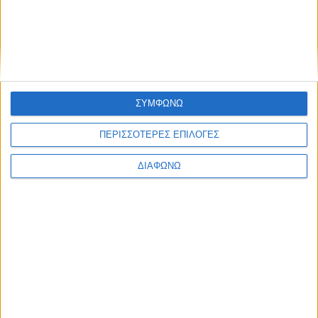
Υλικό
Φωτογραφίες
Παρουσιάσεις
Υλικό
ΣΥΜΦΩΝΩ
Φωτογραφίες
Παρουσιάσεις
ΠΕΡΙΣΣΟΤΕΡΕΣ ΕΠΙΛΟΓΕΣ
#JobDays
ΔΙΑΦΩΝΩ
Μπελεσιώτης Γιώργος
Εκτύπωση
Ηλεκτρονικό ταχυδρομείο
Δημοσιεύθηκε :
Δευτέρα, 28
Αύγουστος 2017 10:00