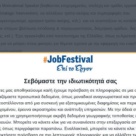
ι Motivational Speaker βοηθώντας επιχειρηματίες, στελέχη και ομάδες εργασ
Strategic Intervention), να αλλάξουν τρόπο σκέψης και συμπεριφορές που
υγκεντρωτισμό, αρνητικό τρόπο σκέψης, κτλ.) και να αναπτύξουν τις κατάλ
ών στόχων (βελτίωση απόδοσης & παραγωγικότητας, διαχείριση ομάδων, δια
ς, κτλ.). Έχει προσκληθεί από πανεπιστήμια της Ελλάδας, όπως το Αριστοτέ
για να μιλήσει στους φοιτητές για θέματα σχετικά με την εφαρμογή του coac
συμπεριφοράς.
Σεβόμαστε την ιδιωτικότητά σας
άτες μας αποθηκεύουμε και/ή έχουμε πρόσβαση σε πληροφορίες σε μια
ργαζόμαστε προσωπικά δεδομένα, όπως μοναδικοί αναγνωριστικοί και 
στέλλονται από μια συσκευή για εξατομικευμένες διαφημίσεις και περ
εχομένου, έρευνα ακροατηρίου και ανάπτυξη υπηρεσιών.
Με την άδειά σα
Επόμ
χεται να χρησιμοποιήσουμε ακριβή δεδομένα γεωγραφικής τοποθεσίας 
ών. Μπορείτε να κάνετε κλικ για να συναινέσετε στην επεξεργασία απ
 όπως περιγράφεται παραπάνω. Εναλλακτικά, μπορείτε να κάνετε κλικ γ
οκτήσετε πρόσβαση σε πιο λεπτομερείς πληροφορίες και να αλλάξετε τι