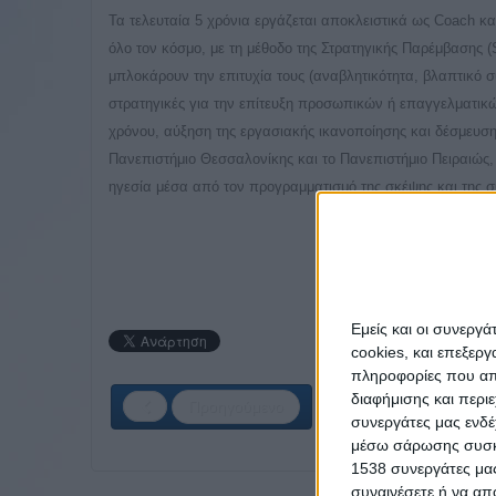
Τα τελευταία 5 χρόνια εργάζεται αποκλειστικά ως Coach κα
όλο τον κόσμο, με τη μέθοδο της Στρατηγικής Παρέμβασης (
μπλοκάρουν την επιτυχία τους (αναβλητικότητα, βλαπτικό σ
στρατηγικές για την επίτευξη προσωπικών ή επαγγελματικ
χρόνου, αύξηση της εργασιακής ικανοποίησης και δέσμευση
Πανεπιστήμιο Θεσσαλονίκης και το Πανεπιστήμιο Πειραιώς, 
ηγεσία μέσα από τον προγραμματισμό της σκέψης και της 
Εμείς και οι συνεργ
cookies, και επεξε
πληροφορίες που απο
διαφήμισης και περι
Προηγούμενο
συνεργάτες μας ενδέ
μέσω σάρωσης συσκευ
1538 συνεργάτες μας
συναινέσετε ή να απ