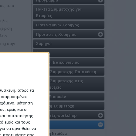
ίας, από
Πακέτα Συμμετοχής για
Εταιρίες
ληλες
Γιατί να γίνω Χορηγός
χείριση
Προτάσεις Χορηγίας
λειο
Χορηγοί
hing στην
Αιγίδες
Χορηγοί Επικοινωνίας
Φόρμα Συμμετοχής Επισκέπτη
Φόρμα Συμμετοχής στις
Συνεντεύξεις
 συσκευή, όπως τα
προσαρμοσμένες
Λίστα Εταιριών
ιεχόμενο, μέτρηση
Εταιρική Συμμετοχή
ς, εμείς και οι
ενο
Εισηγητές workshop
και ταυτοποίησης
ό εμάς και τους
Coach
ια να αρνηθείτε να
Αλεξάκη Νταϊάνα
ς προτιμήσεις σας