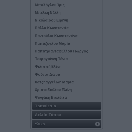
Μπαλόγλου Ίρις
Μπέλκη Νέλλη
Νικολαΐδου Ειρήνη
Πάλλα Κωνσταντία
Παντούλια Κωνσταντίνα
Παπάζογλου Μαρία
Παπατριανταφύλλου Γιώργος
Τσιρογιάννη Τόνια
Φιλιππή Ελένη
Φούντα Δώρα
Χατζηαγγελίδη Μαρία
Χριστοδούλου Ελένη
Ψωφάκη Βιολέττα
Τοποθεσία
Δελτίο Τύπου
Υλικό