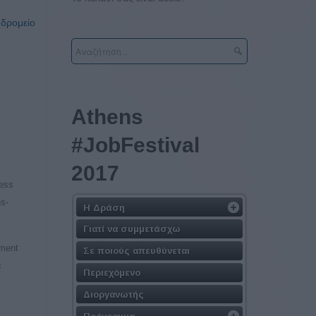
υδρομείο
Athens
#JobFestival
2017
ess
s-
Η Δράση
Γιατί να συμμετάσχω
ement
Σε ποιούς απευθύνεται
ε
Περιεχόμενο
Διοργανωτής
Πρόγραμμα