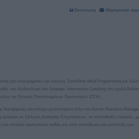
Εκτύπωση
Ηλεκτρονικό ταχ
ασης για επιχειρηματίες και στελέχη. Σπούδασε Mind Programming και Succ
ά, και εξειδικεύτηκε στο Strategic Intervention Coaching στη σχολή Robbin
αι μέλος της Ένωσης Πιστοποιημένων Προπονητών (CCA).
ης Καλιφόρνιας και κατέχει μεταπτυχιακό τίτλο στο Human Resource Manag
 εμπειρία ως Στέλεχος Διοίκησης Επιχειρήσεων, σε πολυεθνικές εταιρείες, μ
η και επιλογή προσωπικού καθώς και στην εκπαίδευση και ανάπτυξη των