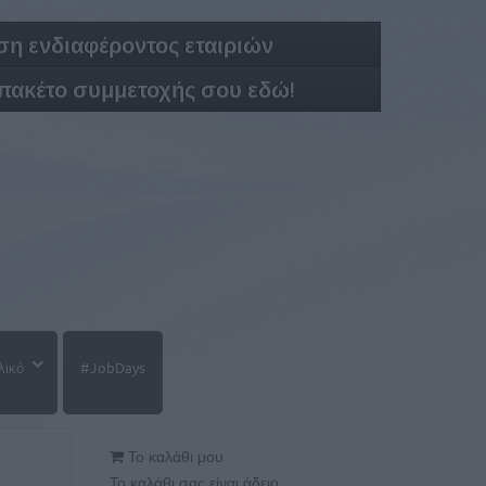
η ενδιαφέροντος εταιριών
 πακέτο συμμετοχής σου εδώ!
λικό
#JobDays
Το καλάθι μου
Το καλάθι σας είναι άδειο.