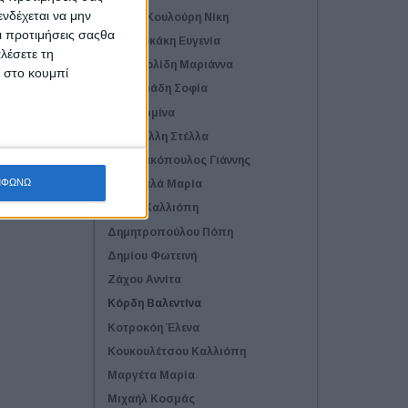
νδέχεται να μην
Ανάντι Κουλούρη Νίκη
Οι προτιμήσεις σαςθα
Ανδρουκάκη Ευγενία
λέσετε τη
Αποστολίδη Μαριάννα
κ στο κουμπί
Βασιλειάδη Σοφία
Γάκη Ερμίνα
Γαμβρέλλη Στέλλα
Γεωργακόπουλος Γιάννης
ΜΦΩΝΩ
Γεωργαλά Μαρία
Γκόρη Καλλιόπη
Δημητροπούλου Πόπη
Δημίου Φωτεινή
Ζάχου Αννίτα
Κόρδη Βαλεντίνα
Κοτροκόη Έλενα
Κουκουλέτσου Καλλιόπη
Μαργέτα Μαρία
Μιχαήλ Κοσμάς