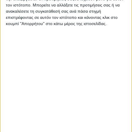
Στατιστικά Athens #JobFestival
τον ιστότοπο. Μπορείτε να αλλάξετε τις προτιμήσεις σας ή να
ανακαλέσετε τη συγκατάθεσή σας ανά πάσα στιγμή
2019
επιστρέφοντας σε αυτόν τον ιστότοπο και κάνοντας κλικ στο
Στατιστικά Thessaloniki
κουμπί "Απορρήτου" στο κάτω μέρος της ιστοσελίδας.
#JobFestival 2019
Στατιστικά Athens #JobFestival
2018
Στατιστικά Thessaloniki
#JobFestival 2018
Στατιστικά Athens #JobFestival
2017
Στατιστικά Thessaloniki
#JobFestival 2017
Στατιστικά Athens #JobFestival
2016
Στατιστικά Athens #JobFestival