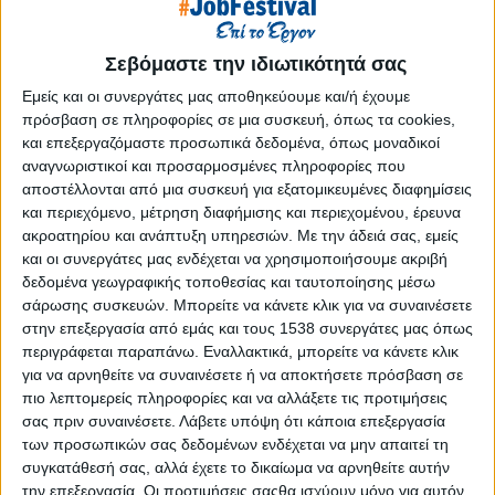
Reborn
Athens #JobFestival 2019
Σεβόμαστε την ιδιωτικότητά σας
Thessaloniki #JobFestival 2019
Εμείς και οι συνεργάτες μας αποθηκεύουμε και/ή έχουμε
Athens #JobFestival 2018
πρόσβαση σε πληροφορίες σε μια συσκευή, όπως τα cookies,
Thessaloniki #JobFestival 2018
και επεξεργαζόμαστε προσωπικά δεδομένα, όπως μοναδικοί
αναγνωριστικοί και προσαρμοσμένες πληροφορίες που
Athens #JobFestival 2017
αποστέλλονται από μια συσκευή για εξατομικευμένες διαφημίσεις
Τhessaloniki #JobFestival 2017
και περιεχόμενο, μέτρηση διαφήμισης και περιεχομένου, έρευνα
ακροατηρίου και ανάπτυξη υπηρεσιών.
Με την άδειά σας, εμείς
Athens #JobFestival 2016
και οι συνεργάτες μας ενδέχεται να χρησιμοποιήσουμε ακριβή
Athens #JobFestival 2015
δεδομένα γεωγραφικής τοποθεσίας και ταυτοποίησης μέσω
Thessaloniki #JobFestival 2014
σάρωσης συσκευών. Μπορείτε να κάνετε κλικ για να συναινέσετε
στην επεξεργασία από εμάς και τους 1538 συνεργάτες μας όπως
Στατιστικά
περιγράφεται παραπάνω. Εναλλακτικά, μπορείτε να κάνετε κλικ
για να αρνηθείτε να συναινέσετε ή να αποκτήσετε πρόσβαση σε
Στατιστικά Athens & Thessaloniki
πιο λεπτομερείς πληροφορίες και να αλλάξετε τις προτιμήσεις
#JobFestivals 2022
σας πριν συναινέσετε.
Λάβετε υπόψη ότι κάποια επεξεργασία
Στατιστικά Thessaloniki
των προσωπικών σας δεδομένων ενδέχεται να μην απαιτεί τη
συγκατάθεσή σας, αλλά έχετε το δικαίωμα να αρνηθείτε αυτήν
#JobFestival 2019 Reborn
την επεξεργασία. Οι προτιμήσεις σαςθα ισχύουν μόνο για αυτόν