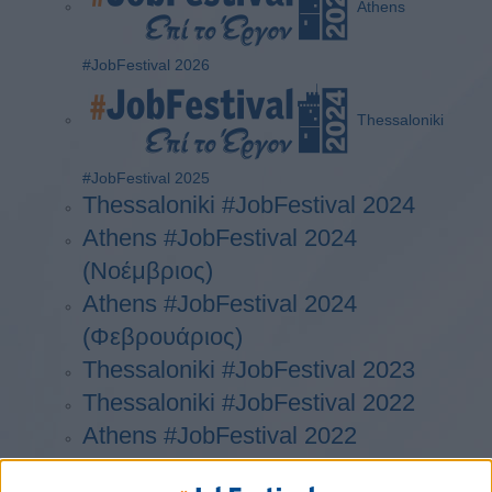
Athens
#JobFestival 2026
Thessaloniki
#JobFestival 2025
Thessaloniki #JobFestival 2024
Athens #JobFestival 2024
(Νοέμβριος)
Athens #JobFestival 2024
(Φεβρουάριος)
Thessaloniki #JobFestival 2023
Thessaloniki #JobFestival 2022
Athens #JobFestival 2022
Thessaloniki #JobFestival 2019