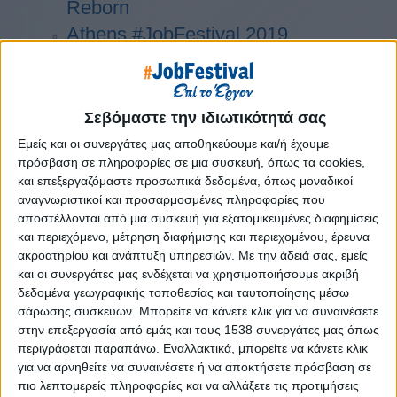
Reborn
Athens #JobFestival 2019
Thessaloniki #JobFestival 2019
Athens #JobFestival 2018
Thessaloniki #JobFestival 2018
Σεβόμαστε την ιδιωτικότητά σας
Athens #JobFestival 2017
Εμείς και οι συνεργάτες μας αποθηκεύουμε και/ή έχουμε
πρόσβαση σε πληροφορίες σε μια συσκευή, όπως τα cookies,
Τhessaloniki #JobFestival 2017
και επεξεργαζόμαστε προσωπικά δεδομένα, όπως μοναδικοί
Athens #JobFestival 2016
αναγνωριστικοί και προσαρμοσμένες πληροφορίες που
Athens #JobFestival 2015
αποστέλλονται από μια συσκευή για εξατομικευμένες διαφημίσεις
και περιεχόμενο, μέτρηση διαφήμισης και περιεχομένου, έρευνα
Thessaloniki #JobFestival 2014
ακροατηρίου και ανάπτυξη υπηρεσιών.
Με την άδειά σας, εμείς
Στατιστικά
και οι συνεργάτες μας ενδέχεται να χρησιμοποιήσουμε ακριβή
δεδομένα γεωγραφικής τοποθεσίας και ταυτοποίησης μέσω
Στατιστικά Athens & Thessaloniki
σάρωσης συσκευών. Μπορείτε να κάνετε κλικ για να συναινέσετε
#JobFestivals 2022
στην επεξεργασία από εμάς και τους 1538 συνεργάτες μας όπως
περιγράφεται παραπάνω. Εναλλακτικά, μπορείτε να κάνετε κλικ
Στατιστικά Thessaloniki
για να αρνηθείτε να συναινέσετε ή να αποκτήσετε πρόσβαση σε
#JobFestival 2019 Reborn
πιο λεπτομερείς πληροφορίες και να αλλάξετε τις προτιμήσεις