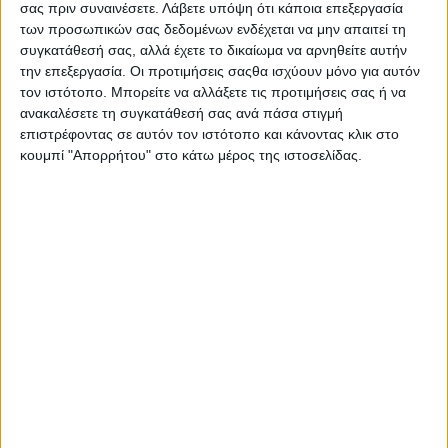
σας πριν συναινέσετε.
Λάβετε υπόψη ότι κάποια επεξεργασία
Στατιστικά Athens #JobFestival
των προσωπικών σας δεδομένων ενδέχεται να μην απαιτεί τη
2019
συγκατάθεσή σας, αλλά έχετε το δικαίωμα να αρνηθείτε αυτήν
την επεξεργασία. Οι προτιμήσεις σαςθα ισχύουν μόνο για αυτόν
Στατιστικά Thessaloniki
τον ιστότοπο. Μπορείτε να αλλάξετε τις προτιμήσεις σας ή να
#JobFestival 2019
ανακαλέσετε τη συγκατάθεσή σας ανά πάσα στιγμή
Στατιστικά Athens #JobFestival
επιστρέφοντας σε αυτόν τον ιστότοπο και κάνοντας κλικ στο
κουμπί "Απορρήτου" στο κάτω μέρος της ιστοσελίδας.
2018
Στατιστικά Thessaloniki
#JobFestival 2018
Στατιστικά Athens #JobFestival
2017
Στατιστικά Thessaloniki
#JobFestival 2017
Στατιστικά Athens #JobFestival
2016
Στατιστικά Athens #JobFestival