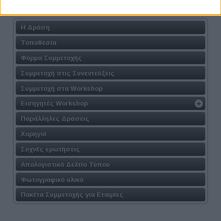
Athens #JobFestival 2024
Η Δράση
Τοποθεσία
Φόρμα Συμμετοχής
Συμμετοχή στις Συνεντεύξεις
Συμμετοχή στα Workshop
Εισηγητές Workshop
Παράλληλες Δράσεις
Χορηγοί
Συχνές ερωτήσεις
Απολογιστικό Δελτίο Τύπου
Φωτογραφικό υλικό
Πακέτα Συμμετοχής για Εταιρίες