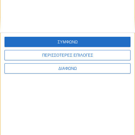
Υλικό
Φωτογραφίες
Παρουσιάσεις
Υλικό
ΣΥΜΦΩΝΩ
Φωτογραφίες
ΠΕΡΙΣΣΟΤΕΡΕΣ ΕΠΙΛΟΓΕΣ
Παρουσιάσεις
#JobDays
ΔΙΑΦΩΝΩ
Όμιλος Σφακιανάκη
Όμιλος Σφακιανάκη
Ο
Όμιλος Σφακιανάκη
είναι πρωτοπόρος στον κλάδο