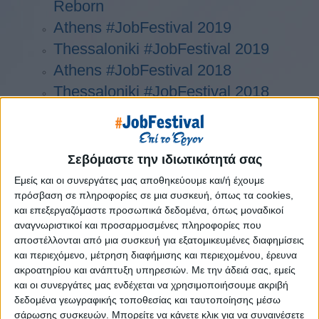
Reborn
Athens #JobFestival 2019
Thessaloniki #JobFestival 2019
Athens #JobFestival 2018
Thessaloniki #JobFestival 2018
Athens #JobFestival 2017
Τhessaloniki #JobFestival 2017
Athens #JobFestival 2016
Σεβόμαστε την ιδιωτικότητά σας
Athens #JobFestival 2015
Εμείς και οι συνεργάτες μας αποθηκεύουμε και/ή έχουμε
πρόσβαση σε πληροφορίες σε μια συσκευή, όπως τα cookies,
Thessaloniki #JobFestival 2014
και επεξεργαζόμαστε προσωπικά δεδομένα, όπως μοναδικοί
Στατιστικά
αναγνωριστικοί και προσαρμοσμένες πληροφορίες που
αποστέλλονται από μια συσκευή για εξατομικευμένες διαφημίσεις
Στατιστικά Athens & Thessaloniki
και περιεχόμενο, μέτρηση διαφήμισης και περιεχομένου, έρευνα
#JobFestivals 2022
ακροατηρίου και ανάπτυξη υπηρεσιών.
Με την άδειά σας, εμείς
Στατιστικά Thessaloniki
και οι συνεργάτες μας ενδέχεται να χρησιμοποιήσουμε ακριβή
δεδομένα γεωγραφικής τοποθεσίας και ταυτοποίησης μέσω
#JobFestival 2019 Reborn
σάρωσης συσκευών. Μπορείτε να κάνετε κλικ για να συναινέσετε