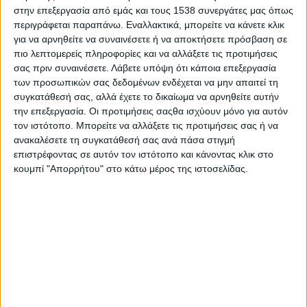
Στατιστικά Athens #JobFestival
στην επεξεργασία από εμάς και τους 1538 συνεργάτες μας όπως
περιγράφεται παραπάνω. Εναλλακτικά, μπορείτε να κάνετε κλικ
2019
για να αρνηθείτε να συναινέσετε ή να αποκτήσετε πρόσβαση σε
Στατιστικά Thessaloniki
πιο λεπτομερείς πληροφορίες και να αλλάξετε τις προτιμήσεις
σας πριν συναινέσετε.
Λάβετε υπόψη ότι κάποια επεξεργασία
#JobFestival 2019
των προσωπικών σας δεδομένων ενδέχεται να μην απαιτεί τη
Στατιστικά Athens #JobFestival
συγκατάθεσή σας, αλλά έχετε το δικαίωμα να αρνηθείτε αυτήν
2018
την επεξεργασία. Οι προτιμήσεις σαςθα ισχύουν μόνο για αυτόν
τον ιστότοπο. Μπορείτε να αλλάξετε τις προτιμήσεις σας ή να
Στατιστικά Thessaloniki
ανακαλέσετε τη συγκατάθεσή σας ανά πάσα στιγμή
#JobFestival 2018
επιστρέφοντας σε αυτόν τον ιστότοπο και κάνοντας κλικ στο
κουμπί "Απορρήτου" στο κάτω μέρος της ιστοσελίδας.
Στατιστικά Athens #JobFestival
2017
Στατιστικά Thessaloniki
#JobFestival 2017
Στατιστικά Athens #JobFestival
2016
Στατιστικά Athens #JobFestival