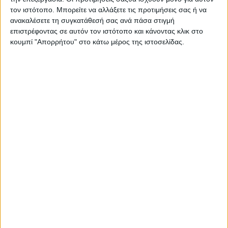
Στατιστικά Athens #JobFestival
τον ιστότοπο. Μπορείτε να αλλάξετε τις προτιμήσεις σας ή να
ανακαλέσετε τη συγκατάθεσή σας ανά πάσα στιγμή
2019
επιστρέφοντας σε αυτόν τον ιστότοπο και κάνοντας κλικ στο
Στατιστικά Thessaloniki
κουμπί "Απορρήτου" στο κάτω μέρος της ιστοσελίδας.
#JobFestival 2019
Στατιστικά Athens #JobFestival
2018
Στατιστικά Thessaloniki
#JobFestival 2018
Στατιστικά Athens #JobFestival
2017
Στατιστικά Thessaloniki
#JobFestival 2017
Στατιστικά Athens #JobFestival
2016
Στατιστικά Athens #JobFestival