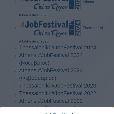
Athens
#JobFestival 2026
Thessaloniki
#JobFestival 2025
Thessaloniki #JobFestival 2024
Athens #JobFestival 2024
(Νοέμβριος)
Athens #JobFestival 2024
(Φεβρουάριος)
Thessaloniki #JobFestival 2023
Thessaloniki #JobFestival 2022
Athens #JobFestival 2022
Thessaloniki #JobFestival 2019