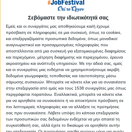
Reborn
Athens #JobFestival 2019
Σεβόμαστε την ιδιωτικότητά σας
Thessaloniki #JobFestival 2019
Εμείς και οι συνεργάτες μας αποθηκεύουμε και/ή έχουμε
Athens #JobFestival 2018
πρόσβαση σε πληροφορίες σε μια συσκευή, όπως τα cookies,
Thessaloniki #JobFestival 2018
και επεξεργαζόμαστε προσωπικά δεδομένα, όπως μοναδικοί
αναγνωριστικοί και προσαρμοσμένες πληροφορίες που
Athens #JobFestival 2017
αποστέλλονται από μια συσκευή για εξατομικευμένες διαφημίσεις
Τhessaloniki #JobFestival 2017
και περιεχόμενο, μέτρηση διαφήμισης και περιεχομένου, έρευνα
Athens #JobFestival 2016
ακροατηρίου και ανάπτυξη υπηρεσιών.
Με την άδειά σας, εμείς
και οι συνεργάτες μας ενδέχεται να χρησιμοποιήσουμε ακριβή
Athens #JobFestival 2015
δεδομένα γεωγραφικής τοποθεσίας και ταυτοποίησης μέσω
Thessaloniki #JobFestival 2014
σάρωσης συσκευών. Μπορείτε να κάνετε κλικ για να συναινέσετε
στην επεξεργασία από εμάς και τους 1538 συνεργάτες μας όπως
Στατιστικά
περιγράφεται παραπάνω. Εναλλακτικά, μπορείτε να κάνετε κλικ
Στατιστικά Athens & Thessaloniki
για να αρνηθείτε να συναινέσετε ή να αποκτήσετε πρόσβαση σε
πιο λεπτομερείς πληροφορίες και να αλλάξετε τις προτιμήσεις
#JobFestivals 2022
σας πριν συναινέσετε.
Λάβετε υπόψη ότι κάποια επεξεργασία
Στατιστικά Thessaloniki
των προσωπικών σας δεδομένων ενδέχεται να μην απαιτεί τη
συγκατάθεσή σας, αλλά έχετε το δικαίωμα να αρνηθείτε αυτήν
#JobFestival 2019 Reborn
την επεξεργασία. Οι προτιμήσεις σαςθα ισχύουν μόνο για αυτόν