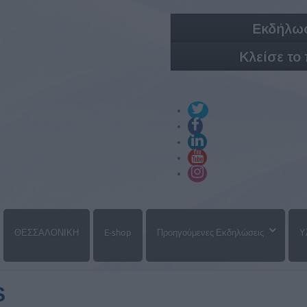
Εκδήλωσ
Κλείσε το
ΘΕΣΣΑΛΟΝΙΚΗ
E-shop
Προηγούμενες Εκδηλώσεις
Υ
S