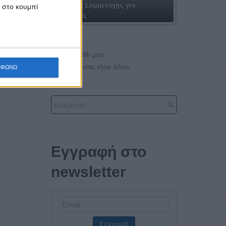
οσύνης,
Πακέτα Συμμετοχής για
κ στο κουμπί
χύονται
Εταιρίες
ση και
Το καλάθι μου
Το καλάθι σας είναι άδειο.
ΜΦΩΝΩ
Εγγραφή στο
newsletter