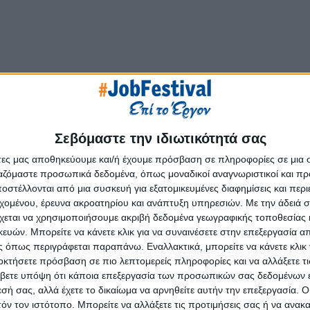
υφαία επιλογή στον τομέα της ολιστικής διαχείρισης εγκατασ
ένων στελεχών και εξειδικευμένου προσωπικού με πολυετή π
Σεβόμαστε την ιδιωτικότητά σας
 χώρο του Facility Management έχοντας επιτυχεί διαχρονικά
ντός και εκτός συνόρων. Οι υψηλής ποιότητας υπηρεσίες που 
άτες μας αποθηκεύουμε και/ή έχουμε πρόσβαση σε πληροφορίες σε μια
ργαζόμαστε προσωπικά δεδομένα, όπως μοναδικοί αναγνωριστικοί και 
ναγκών αναφορικά με το facility management, τις energy servi
στέλλονται από μια συσκευή για εξατομικευμένες διαφημίσεις και περ
ς της τη δημιουργία λειτουργικού και ευχάριστου περιβάλλοντος.
εχομένου, έρευνα ακροατηρίου και ανάπτυξη υπηρεσιών.
Με την άδειά σα
χεται να χρησιμοποιήσουμε ακριβή δεδομένα γεωγραφικής τοποθεσίας 
 των υπηρεσιών μέσω της έρευνας και της εύρεσης καινοτο
ών. Μπορείτε να κάνετε κλικ για να συναινέσετε στην επεξεργασία απ
Management στην επόμενη ημέρα.
Μέσω αυτής της διαδικά
 όπως περιγράφεται παραπάνω. Εναλλακτικά, μπορείτε να κάνετε κλικ γ
ονόμηση κόστους ενισχύοντας την επιχειρηματική τους ανάπτυ
οκτήσετε πρόσβαση σε πιο λεπτομερείς πληροφορίες και να αλλάξετε τι
βετε υπόψη ότι κάποια επεξεργασία των προσωπικών σας δεδομένων ε
ης επιτυχίας μας. Η δέσμευση και η υποστήριξή τους εμπνέο
εσή σας, αλλά έχετε το δικαίωμα να αρνηθείτε αυτήν την επεξεργασία. 
ηκτα συνδεδεμένη με τη δική μας. Στο εργασιακό μας περιβάλ
τόν τον ιστότοπο. Μπορείτε να αλλάξετε τις προτιμήσεις σας ή να ανακα