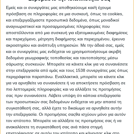
Στατιστικά Athens #JobFestival
Εμείς και οι συνεργάτες μας αποθηκεύουμε και/ή έχουμε
2019
πρόσβαση σε πληροφορίες σε μια συσκευή, όπως τα cookies,
και επεξεργαζόμαστε προσωπικά δεδομένα, όπως μοναδικοί
Στατιστικά Thessaloniki
αναγνωριστικοί και προσαρμοσμένες πληροφορίες που
#JobFestival 2019
αποστέλλονται από μια συσκευή για εξατομικευμένες διαφημίσεις
και περιεχόμενο, μέτρηση διαφήμισης και περιεχομένου, έρευνα
Στατιστικά Athens #JobFestival
ακροατηρίου και ανάπτυξη υπηρεσιών.
Με την άδειά σας, εμείς
2018
και οι συνεργάτες μας ενδέχεται να χρησιμοποιήσουμε ακριβή
Στατιστικά Thessaloniki
δεδομένα γεωγραφικής τοποθεσίας και ταυτοποίησης μέσω
σάρωσης συσκευών. Μπορείτε να κάνετε κλικ για να συναινέσετε
#JobFestival 2018
στην επεξεργασία από εμάς και τους 1538 συνεργάτες μας όπως
Στατιστικά Athens #JobFestival
περιγράφεται παραπάνω. Εναλλακτικά, μπορείτε να κάνετε κλικ
για να αρνηθείτε να συναινέσετε ή να αποκτήσετε πρόσβαση σε
2017
πιο λεπτομερείς πληροφορίες και να αλλάξετε τις προτιμήσεις
Στατιστικά Thessaloniki
σας πριν συναινέσετε.
Λάβετε υπόψη ότι κάποια επεξεργασία
των προσωπικών σας δεδομένων ενδέχεται να μην απαιτεί τη
#JobFestival 2017
συγκατάθεσή σας, αλλά έχετε το δικαίωμα να αρνηθείτε αυτήν
Στατιστικά Athens #JobFestival
την επεξεργασία. Οι προτιμήσεις σαςθα ισχύουν μόνο για αυτόν
2016
τον ιστότοπο. Μπορείτε να αλλάξετε τις προτιμήσεις σας ή να
ανακαλέσετε τη συγκατάθεσή σας ανά πάσα στιγμή
Στατιστικά Athens #JobFestival
επιστρέφοντας σε αυτόν τον ιστότοπο και κάνοντας κλικ στο