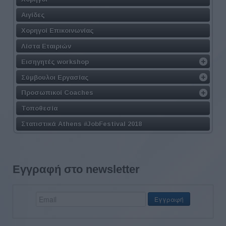
Αιγίδες
Χορηγοί Επικοινωνίας
Λίστα Εταιριών
Εισηγητές workshop
Σύμβουλοι Εργασίας
Προσωπικοί Coaches
Τοποθεσία
Στατιστικά Athens #JobFestival 2018
Εγγραφή στο newsletter