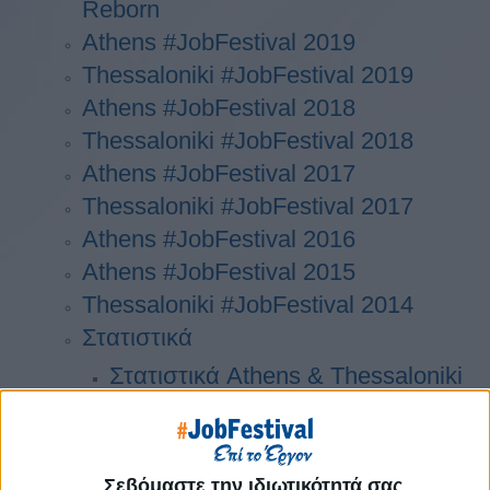
Reborn
Athens #JobFestival 2019
Thessaloniki #JobFestival 2019
Athens #JobFestival 2018
Thessaloniki #JobFestival 2018
Athens #JobFestival 2017
Τhessaloniki #JobFestival 2017
Athens #JobFestival 2016
Athens #JobFestival 2015
Thessaloniki #JobFestival 2014
Στατιστικά
Στατιστικά Athens & Thessaloniki
#JobFestivals 2022
Στατιστικά Thessaloniki
#JobFestival 2019 Reborn
Σεβόμαστε την ιδιωτικότητά σας