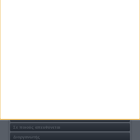
Το καλάθι μου
Το καλάθι σας είναι άδειο.
Athens #JobFestival 2018
Η Δράση
Γιατί να συμμετάσχω
Σε ποιούς απευθύνεται
Διοργανωτής