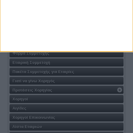
Γιατί να συμμετάσχω
Σε ποιούς απευθύνεται
Διοργανωτής
Πρόγραμμα
Συνεντεύξεις
Φόρμα Συμμετοχής
Εταιρική Συμμετοχή
Πακέτα Συμμετοχής για Εταιρίες
Γιατί να γίνω Χορηγός
Προτάσεις Χορηγίας
Χορηγοί
Αιγίδες
Χορηγοί Επικοινωνίας
Λίστα Εταιριών