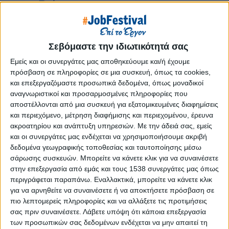
Reborn
Athens #JobFestival 2019
Thessaloniki #JobFestival 2019
Σεβόμαστε την ιδιωτικότητά σας
Athens #JobFestival 2018
Εμείς και οι συνεργάτες μας αποθηκεύουμε και/ή έχουμε
Thessaloniki #JobFestival 2018
πρόσβαση σε πληροφορίες σε μια συσκευή, όπως τα cookies,
Athens #JobFestival 2017
και επεξεργαζόμαστε προσωπικά δεδομένα, όπως μοναδικοί
αναγνωριστικοί και προσαρμοσμένες πληροφορίες που
Τhessaloniki #JobFestival 2017
αποστέλλονται από μια συσκευή για εξατομικευμένες διαφημίσεις
Athens #JobFestival 2016
και περιεχόμενο, μέτρηση διαφήμισης και περιεχομένου, έρευνα
Athens #JobFestival 2015
ακροατηρίου και ανάπτυξη υπηρεσιών.
Με την άδειά σας, εμείς
και οι συνεργάτες μας ενδέχεται να χρησιμοποιήσουμε ακριβή
Thessaloniki #JobFestival 2014
δεδομένα γεωγραφικής τοποθεσίας και ταυτοποίησης μέσω
Στατιστικά
σάρωσης συσκευών. Μπορείτε να κάνετε κλικ για να συναινέσετε
στην επεξεργασία από εμάς και τους 1538 συνεργάτες μας όπως
Στατιστικά Athens & Thessaloniki
περιγράφεται παραπάνω. Εναλλακτικά, μπορείτε να κάνετε κλικ
#JobFestivals 2022
για να αρνηθείτε να συναινέσετε ή να αποκτήσετε πρόσβαση σε
πιο λεπτομερείς πληροφορίες και να αλλάξετε τις προτιμήσεις
Στατιστικά Thessaloniki
σας πριν συναινέσετε.
Λάβετε υπόψη ότι κάποια επεξεργασία
#JobFestival 2019 Reborn
των προσωπικών σας δεδομένων ενδέχεται να μην απαιτεί τη