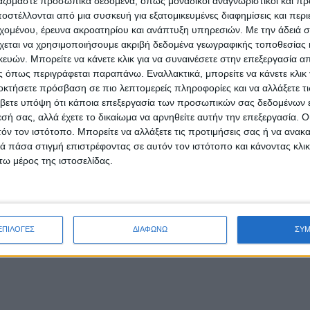
ργαζόμαστε προσωπικά δεδομένα, όπως μοναδικοί αναγνωριστικοί και 
ρούσε να τους βοηθήσει να ενισχύσουν τις δεξιότητες τους και να εμπλουτίσ
στέλλονται από μια συσκευή για εξατομικευμένες διαφημίσεις και περ
βιογραφικό τους!
εχομένου, έρευνα ακροατηρίου και ανάπτυξη υπηρεσιών.
Με την άδειά σα
χεται να χρησιμοποιήσουμε ακριβή δεδομένα γεωγραφικής τοποθεσίας 
 θα υπάρχουν διαθέσιμοι υπολογιστές και οποιοσδήποτε επιθυμεί θα μπορεί 
ών. Μπορείτε να κάνετε κλικ για να συναινέσετε στην επεξεργασία απ
 του είτε υποψήφιος είτε και στέλεχος εταιρίας συμμετέχουσας στο Job Festi
 όπως περιγράφεται παραπάνω. Εναλλακτικά, μπορείτε να κάνετε κλικ γ
οκτήσετε πρόσβαση σε πιο λεπτομερείς πληροφορίες και να αλλάξετε τι
 βοηθήσει να ανακαλύψετε τις δεξιότητες σας μέσα απο τις τεχνικές του Gami
βετε υπόψη ότι κάποια επεξεργασία των προσωπικών σας δεδομένων ε
εσή σας, αλλά έχετε το δικαίωμα να αρνηθείτε αυτήν την επεξεργασία. 
τόν τον ιστότοπο. Μπορείτε να αλλάξετε τις προτιμήσεις σας ή να ανακα
 πάσα στιγμή επιστρέφοντας σε αυτόν τον ιστότοπο και κάνοντας κλι
ω μέρος της ιστοσελίδας.
Επόμ
ΕΠΙΛΟΓΕΣ
ΔΙΑΦΩΝΩ
ΣΥ