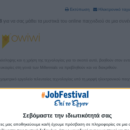
Εκτύπωση
Ηλεκτρονικό ταχ
8
για να σας μάθει τα μυστικά του online παιχνιδιού σε μια συνέ
πρόσληψης και η χρήση της τεχνολογίας για το σκοπό αυτό, βοηθούν στον εντ
καιρίες στη γενιά των Millennials να προβληθούν και να διακριθούν.
ομετρικό εργαλείο τελευταίας τεχνολογίας υπό τη μορφή ηλεκτρονικού παιχν
ίνει με επιτυχία τις δεξιότητες ενός υποψηφίου μετατρέποντας την ανα περί
α από το online game που αποτελεί μια διαδραστική, επιμορφωτική και ευχά
ησιέστερη αντιστοιχία ανάμεσα σε μια θέση εργασίας και τον κατάλληλο υπο
στικά αλλά και την οργανωτική κουλτούρα της επιχείρησης.
Σεβόμαστε την ιδιωτικότητά σας
άτες μας αποθηκεύουμε και/ή έχουμε πρόσβαση σε πληροφορίες σε μια
χουν την ευκαιρία να δοκιμάσουν χωρίς κάποια χρέωση το ψυχομετρικό εργαλ