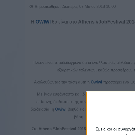
Δημοσιεύθηκε : Δευτέρα, 07 Μάιος 2018 10:00
Η
OWIWI
θα είναι στο
Athens #JobFestival 201
Πλέον είναι αποδεδειγμένο ότι οι εναλλακτικές μέθοδοι 
εξαιρετικών ταλέντων, καθώς προσφέρουν ευ
Ακολουθώντας την τάση αυτη η
Owiwi
προσφέρει ένα ψυχ
Με έναν ευφάνταστο και ιδιαίτερο τρόπο η
Owiwi
διακρ
επίπονη, διαδικασία της συνέντευξης σε «παιχνίδι».Μέσ
διαδικασία, η
Owiwi
βοηθά τις εταιρείες να κάνουν την πλ
βάση τα προσωπικά του χαρακτηρι
Εμείς και οι συνεργ
Στο
Athens #JobFestival 2018
όλοι οι συμμετέχοντες θα έ