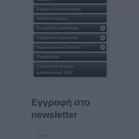
Χορηγοί Επικοινωνίας
Λίστα Εταιριών
Εισηγητές workshop
Σύμβουλοι Εργασίας
Προσωπικοί Coaches
Τοποθεσία
Στατιστικά Athens
#JobFestival 2018
Εγγραφή στο
newsletter