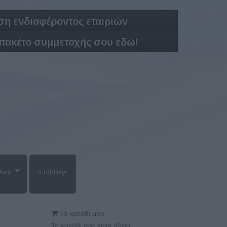
η ενδιαφέροντος εταιριών
 πακέτο συμμετοχής σου εδώ!
λικό
#JobDays
Το καλάθι μου
Το καλάθι σας είναι άδειο.