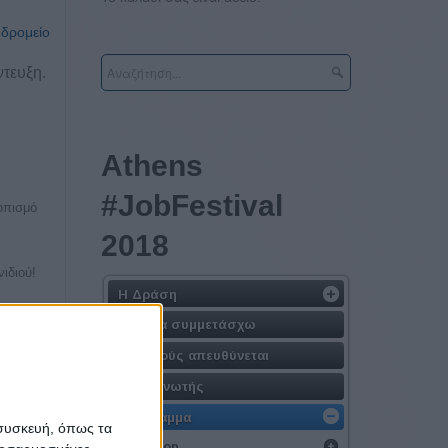
υδρομείο
ντευξη.
Athens
#JobFestival
οπισμό
2018
ιδιού!
Η Δράση
πτωση
Γιατί να συμμετάσχω
ριστη
Σε ποιούς απευθύνεται
ψήφιο με
Διοργανωτής
Πρόγραμμα
 συσκευή, όπως τα
είο της
Workshop