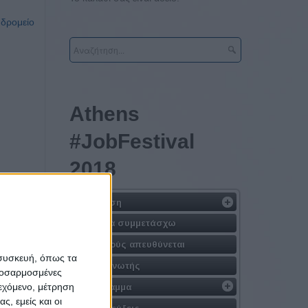
υδρομείο
Athens
#JobFestival
2018
Η Δράση
Γιατί να συμμετάσχω
Σε ποιούς απευθύνεται
 συσκευή, όπως τα
Διοργανωτής
προσαρμοσμένες
ιεχόμενο, μέτρηση
Πρόγραμμα
ς, εμείς και οι
Συνεντεύξεις