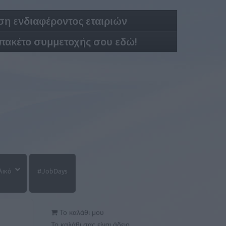
η ενδιαφέροντος εταιριών
 πακέτο συμμετοχής σου εδώ!
λικό
#JobDays
Το καλάθι μου
Το καλάθι σας είναι άδειο.