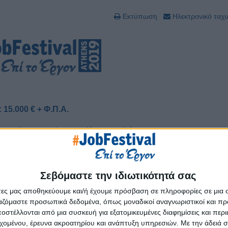
Εκτύπωση
Ηλεκτρονικό ταχ
15.000 € + Φ.Π.Α.
 περιπτώσεις χορηγών και μεγάλων χορηγών).
χώρο (βάσει δικής σας επιθυμίας).
ό υλικό του Athens Job Festival ως αποκλειστικού χορηγού της δράσης.
Σεβόμαστε την ιδιωτικότητά σας
άτες μας αποθηκεύουμε και/ή έχουμε πρόσβαση σε πληροφορίες σε μια
ώρο.
ργαζόμαστε προσωπικά δεδομένα, όπως μοναδικοί αναγνωριστικοί και 
στέλλονται από μια συσκευή για εξατομικευμένες διαφημίσεις και περ
εχομένου, έρευνα ακροατηρίου και ανάπτυξη υπηρεσιών.
Με την άδειά σα