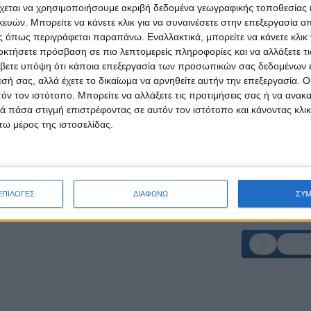
ια το 2018
χεται να χρησιμοποιήσουμε ακριβή δεδομένα γεωγραφικής τοποθεσίας 
ών. Μπορείτε να κάνετε κλικ για να συναινέσετε στην επεξεργασία απ
Στέντορας» για το 2018
 όπως περιγράφεται παραπάνω. Εναλλακτικά, μπορείτε να κάνετε κλικ γ
οκτήσετε πρόσβαση σε πιο λεπτομερείς πληροφορίες και να αλλάξετε τι
βετε υπόψη ότι κάποια επεξεργασία των προσωπικών σας δεδομένων ε
εσή σας, αλλά έχετε το δικαίωμα να αρνηθείτε αυτήν την επεξεργασία. 
τόν τον ιστότοπο. Μπορείτε να αλλάξετε τις προτιμήσεις σας ή να ανακα
 πάσα στιγμή επιστρέφοντας σε αυτόν τον ιστότοπο και κάνοντας κλι
ραγματοποίησης συνεντεύξεων εφόσον το επιθυμείτε για μια ή δυο ημέρες σ
ω μέρος της ιστοσελίδας.
ΕΠΙΛΟΓΕΣ
ΔΙΑΦΩΝΩ
ΣΥ
Επόμ