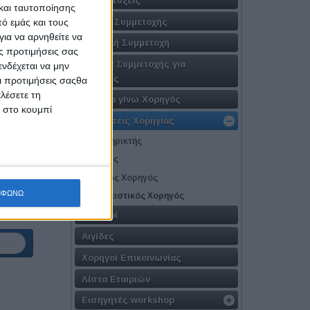
και ταυτοποίησης
Φόρμα Συμμετοχής
ό εμάς και τους
ια να αρνηθείτε να
Εταιρική Συμμετοχή
ς προτιμήσεις σας
Πακέτα Συμμετοχής για
νδέχεται να μην
Εταιρίες
Οι προτιμήσεις σαςθα
λέσετε τη
Γιατί να γίνω Χορηγός
κ στο κουμπί
ε ειδικά
Προτάσεις Χορηγίας
Υποστηρικτής
Χορηγός
Μεγάλος Χορηγός
ΜΦΩΝΩ
Αποκλειστικός Χορηγός
Χορηγοί
Αιγίδες
ενο
Χορηγοί Επικοινωνίας
Λίστα Εταιριών
Εισηγητές workshop