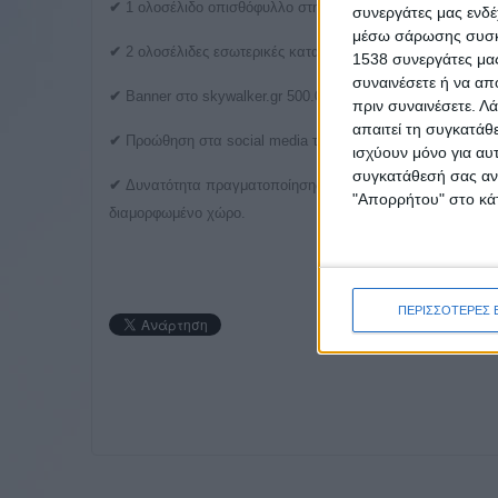
✔
1 ολοσέλιδο οπισθόφυλλo στην «Εφημερίδα Στέντορας» γ
συνεργάτες μας ενδέ
μέσω σάρωσης συσκευ
✔
2 ολοσέλιδες εσωτερικές καταχωρίσεις στην «Εφημερίδα 
1538 συνεργάτες μας
συναινέσετε ή να απ
✔
Banner στο skywalker.gr 500.000 προβολών.
πριν συναινέσετε.
Λά
απαιτεί τη συγκατάθ
✔
Προώθηση στα social media του Skywalker.
ισχύουν μόνο για αυ
συγκατάθεσή σας ανά
✔
Δυνατότητα πραγματοποίησης συναντήσεων και τραπέζι π
"Απορρήτου" στο κάτ
διαμορφωμένο χώρο.
ΠΕΡΙΣΣΟΤΕΡΕΣ 