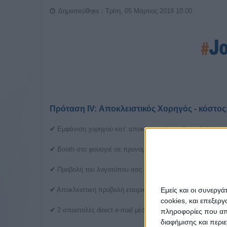
Δημοσιεύθηκε : Τρίτη, 05 Μάρτιος 2019 10:00
Πρόταση ΙV: Αποκλειστικός Χορηγός - κόστος: 
✔
Εμφάνιση χορηγού κατ’ αποκλειστικότητα (αποκλείει τις
✔
Booth στο φουαγιέ σε προνομιακή θέση ή στον εκθεσιακό 
✔
Προβολή του λογοτύπου σας σε όλο το έντυπο και ψηφιακ
Εμείς και οι συνεργ
✔
Αποκλειστική προβολή εταιρικού video στον εκθεσιακό χ
cookies, και επεξε
✔
2 αποστολές direct e-mail μέσα στο 2018.
πληροφορίες που απο
διαφήμισης και περι