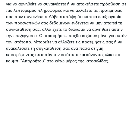
Στατιστικά Athens #JobFestival
για να αρνηθείτε να συναινέσετε ή να αποκτήσετε πρόσβαση σε
πιο λεπτομερείς πληροφορίες και να αλλάξετε τις προτιμήσεις
2019
σας πριν συναινέσετε.
Λάβετε υπόψη ότι κάποια επεξεργασία
Στατιστικά Thessaloniki
των προσωπικών σας δεδομένων ενδέχεται να μην απαιτεί τη
συγκατάθεσή σας, αλλά έχετε το δικαίωμα να αρνηθείτε αυτήν
#JobFestival 2019
την επεξεργασία. Οι προτιμήσεις σαςθα ισχύουν μόνο για αυτόν
Στατιστικά Athens #JobFestival
τον ιστότοπο. Μπορείτε να αλλάξετε τις προτιμήσεις σας ή να
ανακαλέσετε τη συγκατάθεσή σας ανά πάσα στιγμή
2018
επιστρέφοντας σε αυτόν τον ιστότοπο και κάνοντας κλικ στο
Στατιστικά Thessaloniki
κουμπί "Απορρήτου" στο κάτω μέρος της ιστοσελίδας.
#JobFestival 2018
Στατιστικά Athens #JobFestival
2017
Στατιστικά Thessaloniki
#JobFestival 2017
Στατιστικά Athens #JobFestival
2016
Στατιστικά Athens #JobFestival