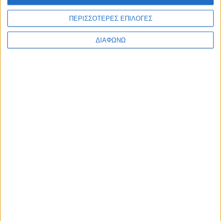
Υλικό
ΠΕΡΙΣΣΟΤΕΡΕΣ ΕΠΙΛΟΓΕΣ
Φωτογραφίες
ΔΙΑΦΩΝΩ
Παρουσιάσεις
Υλικό
Φωτογραφίες
Παρουσιάσεις
#JobDays
Αλεξάκη Νταϊάνα
Εκτύπωση
Ηλεκτρονικό ταχυδρομείο
Δημοσιεύθηκε :
Τετάρτη, 27
Ιούνιος 2018 10:46