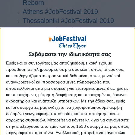
Reborn
Athens #JobFestival 2019
Thessaloniki #JobFestival 2019
Athens #JobFestival 2018
Thessaloniki #JobFestival 2018
Athens #JobFestival 2017
Σεβόμαστε την ιδιωτικότητά σας
Τhessaloniki #JobFestival 2017
Εμείς και οι συνεργάτες μας αποθηκεύουμε και/ή έχουμε
Athens #JobFestival 2016
πρόσβαση σε πληροφορίες σε μια συσκευή, όπως τα cookies,
Athens #JobFestival 2015
και επεξεργαζόμαστε προσωπικά δεδομένα, όπως μοναδικοί
αναγνωριστικοί και προσαρμοσμένες πληροφορίες που
Thessaloniki #JobFestival 2014
αποστέλλονται από μια συσκευή για εξατομικευμένες διαφημίσεις
Στατιστικά
και περιεχόμενο, μέτρηση διαφήμισης και περιεχομένου, έρευνα
ακροατηρίου και ανάπτυξη υπηρεσιών.
Με την άδειά σας, εμείς
Στατιστικά Athens & Thessaloniki
και οι συνεργάτες μας ενδέχεται να χρησιμοποιήσουμε ακριβή
#JobFestivals 2022
δεδομένα γεωγραφικής τοποθεσίας και ταυτοποίησης μέσω
σάρωσης συσκευών. Μπορείτε να κάνετε κλικ για να συναινέσετε
Στατιστικά Thessaloniki
στην επεξεργασία από εμάς και τους 1538 συνεργάτες μας όπως
#JobFestival 2019 Reborn
περιγράφεται παραπάνω. Εναλλακτικά, μπορείτε να κάνετε κλικ