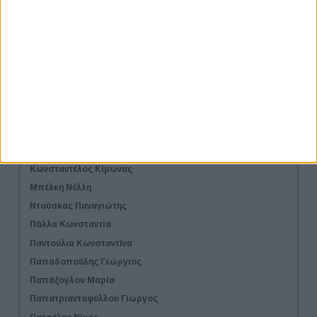
Γεωργαλά Μαρία
Γιαμπουλάκη Μαρία
Γιαννακοπούλου Βάσια
Γιαχαλή Ελίνα
Γραμματίκα Μαρία
Δημητροπούλου Πόπη
Ζαρωτιάδου Μαρία
Θεοφιλίδου Τζίνα
Κατσούλας Στάθης
Κωνσταντέλος Κίμωνας
Μπέλκη Νέλλη
Ντούσκας Παναγιώτης
Πάλλα Κωνσταντία
Παντούλια Κωνσταντίνα
Παπαδοπούλης Γεώργιος
Παπάζογλου Μαρία
Παπατριανταφύλλου Γιώργος