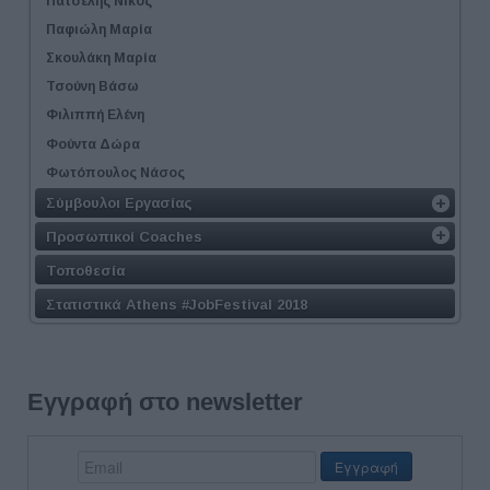
Πατσέλης Νίκος
Παφιώλη Μαρία
Σκουλάκη Μαρία
Τσούνη Βάσω
Φιλιππή Ελένη
Φούντα Δώρα
Φωτόπουλος Νάσος
Σύμβουλοι Εργασίας
Προσωπικοί Coaches
Τοποθεσία
Στατιστικά Athens #JobFestival 2018
Εγγραφή στο newsletter