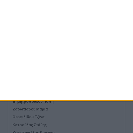
Αιγίδες
Χορηγοί Επικοινωνίας
Λίστα Εταιριών
Εισηγητές workshop
Αλεξάκη Νταϊάνα
Γάκη Ερμίνα
Γαλάζιος Κωνσταντίνος
Γεωργαλά Μαρία
Γιαμπουλάκη Μαρία
Γιαννακοπούλου Βάσια
Γιαχαλή Ελίνα
Γραμματίκα Μαρία
Δημητροπούλου Πόπη
Ζαρωτιάδου Μαρία
Θεοφιλίδου Τζίνα
Κατσούλας Στάθης
Κωνσταντέλος Κίμωνας