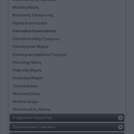
Μπέλκη Νέλλη
Ντούσκας Παναγιώτης
Πάλλα Κωνσταντία
Παντούλια Κωνσταντίνα
Παπαδοπούλης Γεώργιος
Παπάζογλου Μαρία
Παπατριανταφύλλου Γιώργος
Πατσέλης Νίκος
Παφιώλη Μαρία
Σκουλάκη Μαρία
Τσούνη Βάσω
Φιλιππή Ελένη
Φούντα Δώρα
Φωτόπουλος Νάσος
Σύμβουλοι Εργασίας
Προσωπικοί Coaches