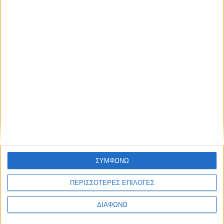
Υλικό
Φωτογραφίες
Παρουσιάσεις
Υλικό
Φωτογραφίες
Παρουσιάσεις
#JobDays
Παντούλια Κωνσταντίνα
Εκτύπωση
Ηλεκτρονικό ταχυδρομείο
Δημοσιεύθηκε :
ΣΥΜΦΩΝΩ
Τετάρτη, 04
Ιούλιος 2018 10:46
ΠΕΡΙΣΣΟΤΕΡΕΣ ΕΠΙΛΟΓΕΣ
ΔΙΑΦΩΝΩ