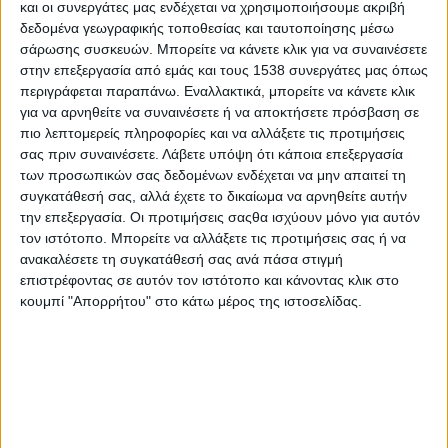
και οι συνεργάτες μας ενδέχεται να χρησιμοποιήσουμε ακριβή
Στατιστικά Athens #JobFestival
δεδομένα γεωγραφικής τοποθεσίας και ταυτοποίησης μέσω
2019
σάρωσης συσκευών. Μπορείτε να κάνετε κλικ για να συναινέσετε
στην επεξεργασία από εμάς και τους 1538 συνεργάτες μας όπως
Στατιστικά Thessaloniki
περιγράφεται παραπάνω. Εναλλακτικά, μπορείτε να κάνετε κλικ
#JobFestival 2019
για να αρνηθείτε να συναινέσετε ή να αποκτήσετε πρόσβαση σε
Στατιστικά Athens #JobFestival
πιο λεπτομερείς πληροφορίες και να αλλάξετε τις προτιμήσεις
σας πριν συναινέσετε.
Λάβετε υπόψη ότι κάποια επεξεργασία
2018
των προσωπικών σας δεδομένων ενδέχεται να μην απαιτεί τη
Στατιστικά Thessaloniki
συγκατάθεσή σας, αλλά έχετε το δικαίωμα να αρνηθείτε αυτήν
την επεξεργασία. Οι προτιμήσεις σαςθα ισχύουν μόνο για αυτόν
#JobFestival 2018
τον ιστότοπο. Μπορείτε να αλλάξετε τις προτιμήσεις σας ή να
Στατιστικά Athens #JobFestival
ανακαλέσετε τη συγκατάθεσή σας ανά πάσα στιγμή
επιστρέφοντας σε αυτόν τον ιστότοπο και κάνοντας κλικ στο
2017
κουμπί "Απορρήτου" στο κάτω μέρος της ιστοσελίδας.
Στατιστικά Thessaloniki
#JobFestival 2017
Στατιστικά Athens #JobFestival
2016
Στατιστικά Athens #JobFestival