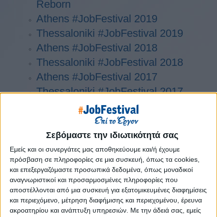
Reborn
Athens #JobFestival 2019
Thessaloniki #JobFestival 2019
Athens #JobFestival 2018
Thessaloniki #JobFestival 2018
Athens #JobFestival 2017
Τhessaloniki #JobFestival 2017
Athens #JobFestival 2016
Athens #JobFestival 2015
Thessaloniki #JobFestival 2014
Σεβόμαστε την ιδιωτικότητά σας
Στατιστικά
Εμείς και οι συνεργάτες μας αποθηκεύουμε και/ή έχουμε
πρόσβαση σε πληροφορίες σε μια συσκευή, όπως τα cookies,
Στατιστικά Athens & Thessaloniki
και επεξεργαζόμαστε προσωπικά δεδομένα, όπως μοναδικοί
#JobFestivals 2022
αναγνωριστικοί και προσαρμοσμένες πληροφορίες που
αποστέλλονται από μια συσκευή για εξατομικευμένες διαφημίσεις
Στατιστικά Thessaloniki
και περιεχόμενο, μέτρηση διαφήμισης και περιεχομένου, έρευνα
#JobFestival 2019 Reborn
ακροατηρίου και ανάπτυξη υπηρεσιών.
Με την άδειά σας, εμείς