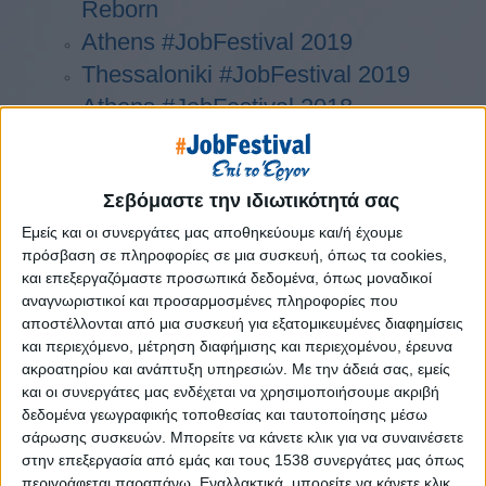
Reborn
Athens #JobFestival 2019
Thessaloniki #JobFestival 2019
Athens #JobFestival 2018
Thessaloniki #JobFestival 2018
Athens #JobFestival 2017
Σεβόμαστε την ιδιωτικότητά σας
Τhessaloniki #JobFestival 2017
Athens #JobFestival 2016
Εμείς και οι συνεργάτες μας αποθηκεύουμε και/ή έχουμε
πρόσβαση σε πληροφορίες σε μια συσκευή, όπως τα cookies,
Athens #JobFestival 2015
και επεξεργαζόμαστε προσωπικά δεδομένα, όπως μοναδικοί
Thessaloniki #JobFestival 2014
αναγνωριστικοί και προσαρμοσμένες πληροφορίες που
αποστέλλονται από μια συσκευή για εξατομικευμένες διαφημίσεις
Στατιστικά
και περιεχόμενο, μέτρηση διαφήμισης και περιεχομένου, έρευνα
Στατιστικά Athens & Thessaloniki
ακροατηρίου και ανάπτυξη υπηρεσιών.
Με την άδειά σας, εμείς
και οι συνεργάτες μας ενδέχεται να χρησιμοποιήσουμε ακριβή
#JobFestivals 2022
δεδομένα γεωγραφικής τοποθεσίας και ταυτοποίησης μέσω
Στατιστικά Thessaloniki
σάρωσης συσκευών. Μπορείτε να κάνετε κλικ για να συναινέσετε
στην επεξεργασία από εμάς και τους 1538 συνεργάτες μας όπως
#JobFestival 2019 Reborn
περιγράφεται παραπάνω. Εναλλακτικά, μπορείτε να κάνετε κλικ