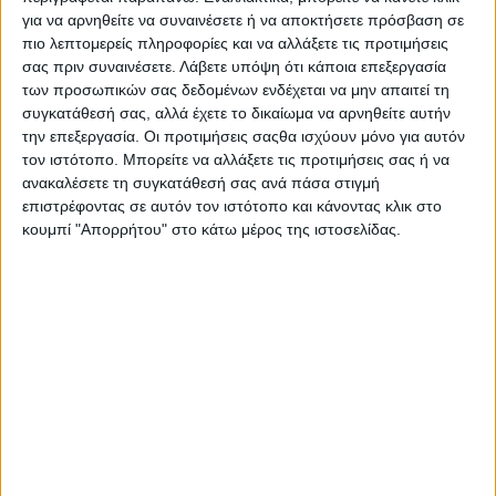
Στατιστικά Athens #JobFestival
για να αρνηθείτε να συναινέσετε ή να αποκτήσετε πρόσβαση σε
πιο λεπτομερείς πληροφορίες και να αλλάξετε τις προτιμήσεις
2019
σας πριν συναινέσετε.
Λάβετε υπόψη ότι κάποια επεξεργασία
Στατιστικά Thessaloniki
των προσωπικών σας δεδομένων ενδέχεται να μην απαιτεί τη
#JobFestival 2019
συγκατάθεσή σας, αλλά έχετε το δικαίωμα να αρνηθείτε αυτήν
την επεξεργασία. Οι προτιμήσεις σαςθα ισχύουν μόνο για αυτόν
Στατιστικά Athens #JobFestival
τον ιστότοπο. Μπορείτε να αλλάξετε τις προτιμήσεις σας ή να
2018
ανακαλέσετε τη συγκατάθεσή σας ανά πάσα στιγμή
επιστρέφοντας σε αυτόν τον ιστότοπο και κάνοντας κλικ στο
Στατιστικά Thessaloniki
κουμπί "Απορρήτου" στο κάτω μέρος της ιστοσελίδας.
#JobFestival 2018
Στατιστικά Athens #JobFestival
2017
Στατιστικά Thessaloniki
#JobFestival 2017
Στατιστικά Athens #JobFestival
2016
Στατιστικά Athens #JobFestival