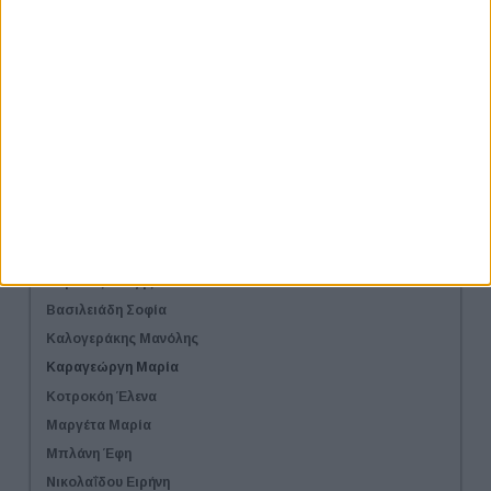
Χορηγοί
Αιγίδες
Χορηγοί Επικοινωνίας
Λίστα Εταιριών
Εισηγητές workshop
Σύμβουλοι Εργασίας
Προσωπικοί Coaches
Αντωνοπούλου Κατερίνα
Βαρελάς Αλέξης
Βασιλειάδη Σοφία
Καλογεράκης Μανόλης
Καραγεώργη Μαρία
Κοτροκόη Έλενα
Μαργέτα Μαρία
Μπλάνη Έφη
Νικολαΐδου Ειρήνη