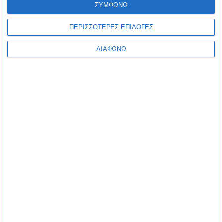
ΣΥΜΦΩΝΩ
Υλικό
ΠΕΡΙΣΣΟΤΕΡΕΣ ΕΠΙΛΟΓΕΣ
Φωτογραφίες
Παρουσιάσεις
ΔΙΑΦΩΝΩ
Υλικό
Φωτογραφίες
Παρουσιάσεις
#JobDays
Καραγεώργη Μαρία
Εκτύπωση
Ηλεκτρονικό ταχυδρομείο
Δημοσιεύθηκε :
Δευτέρα, 10
Σεπτέμβριος 2018 08:46