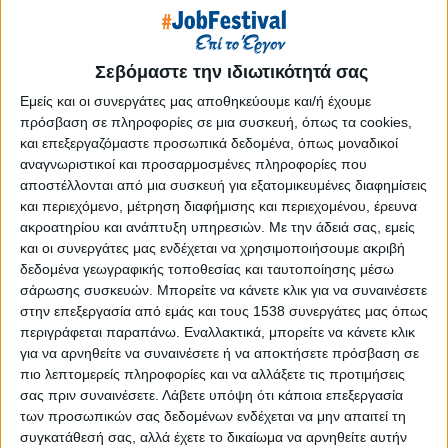
Reborn
Athens #JobFestival 2019
Thessaloniki #JobFestival 2019
Σεβόμαστε την ιδιωτικότητά σας
Athens #JobFestival 2018
Εμείς και οι συνεργάτες μας αποθηκεύουμε και/ή έχουμε
πρόσβαση σε πληροφορίες σε μια συσκευή, όπως τα cookies,
Thessaloniki #JobFestival 2018
και επεξεργαζόμαστε προσωπικά δεδομένα, όπως μοναδικοί
Athens #JobFestival 2017
αναγνωριστικοί και προσαρμοσμένες πληροφορίες που
Τhessaloniki #JobFestival 2017
αποστέλλονται από μια συσκευή για εξατομικευμένες διαφημίσεις
και περιεχόμενο, μέτρηση διαφήμισης και περιεχομένου, έρευνα
Athens #JobFestival 2016
ακροατηρίου και ανάπτυξη υπηρεσιών.
Με την άδειά σας, εμείς
Athens #JobFestival 2015
και οι συνεργάτες μας ενδέχεται να χρησιμοποιήσουμε ακριβή
δεδομένα γεωγραφικής τοποθεσίας και ταυτοποίησης μέσω
Thessaloniki #JobFestival 2014
σάρωσης συσκευών. Μπορείτε να κάνετε κλικ για να συναινέσετε
Στατιστικά
στην επεξεργασία από εμάς και τους 1538 συνεργάτες μας όπως
περιγράφεται παραπάνω. Εναλλακτικά, μπορείτε να κάνετε κλικ
Στατιστικά Athens & Thessaloniki
για να αρνηθείτε να συναινέσετε ή να αποκτήσετε πρόσβαση σε
#JobFestivals 2022
πιο λεπτομερείς πληροφορίες και να αλλάξετε τις προτιμήσεις
σας πριν συναινέσετε.
Λάβετε υπόψη ότι κάποια επεξεργασία
Στατιστικά Thessaloniki
των προσωπικών σας δεδομένων ενδέχεται να μην απαιτεί τη
#JobFestival 2019 Reborn
συγκατάθεσή σας, αλλά έχετε το δικαίωμα να αρνηθείτε αυτήν