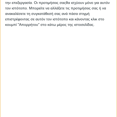
την επεξεργασία. Οι προτιμήσεις σαςθα ισχύουν μόνο για αυτόν
Στατιστικά Athens #JobFestival
τον ιστότοπο. Μπορείτε να αλλάξετε τις προτιμήσεις σας ή να
2019
ανακαλέσετε τη συγκατάθεσή σας ανά πάσα στιγμή
Στατιστικά Thessaloniki
επιστρέφοντας σε αυτόν τον ιστότοπο και κάνοντας κλικ στο
κουμπί "Απορρήτου" στο κάτω μέρος της ιστοσελίδας.
#JobFestival 2019
Στατιστικά Athens #JobFestival
2018
Στατιστικά Thessaloniki
#JobFestival 2018
Στατιστικά Athens #JobFestival
2017
Στατιστικά Thessaloniki
#JobFestival 2017
Στατιστικά Athens #JobFestival
2016
Στατιστικά Athens #JobFestival